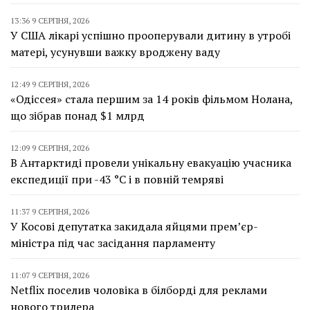
13:36 9 СЕРПНЯ, 2026
У США лікарі успішно прооперували дитину в утробі
матері, усунувши важку вроджену ваду
12:49 9 СЕРПНЯ, 2026
«Одіссея» стала першим за 14 років фільмом Нолана,
що зібрав понад $1 млрд
12:09 9 СЕРПНЯ, 2026
В Антарктиді провели унікальну евакуацію учасника
експедиції при -43 °C і в повній темряві
11:37 9 СЕРПНЯ, 2026
У Косові депутатка закидала яйцями прем’єр-
міністра під час засідання парламенту
11:07 9 СЕРПНЯ, 2026
Netflix поселив чоловіка в білборді для реклами
нового трилера