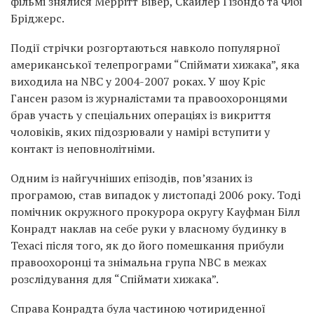
фільмі знялися Меррітт Вівер, Скайлер Ґізондо та Фібі
Бріджерс.
Події стрічки розгортаються навколо популярної
американської телепрограми “Спіймати хижака”, яка
виходила на NBC у 2004-2007 роках. У шоу Кріс
Гансен разом із журналістами та правоохоронцями
брав участь у спеціальних операціях із викриття
чоловіків, яких підозрювали у намірі вступити у
контакт із неповнолітніми.
Одним із найгучніших епізодів, пов’язаних із
програмою, став випадок у листопаді 2006 року. Тоді
помічник окружного прокурора округу Кауфман Білл
Конрадт наклав на себе руки у власному будинку в
Техасі після того, як до його помешкання прибули
правоохоронці та знімальна група NBC в межах
розслідування для “Спіймати хижака”.
Справа Конрадта була частиною чотириденної