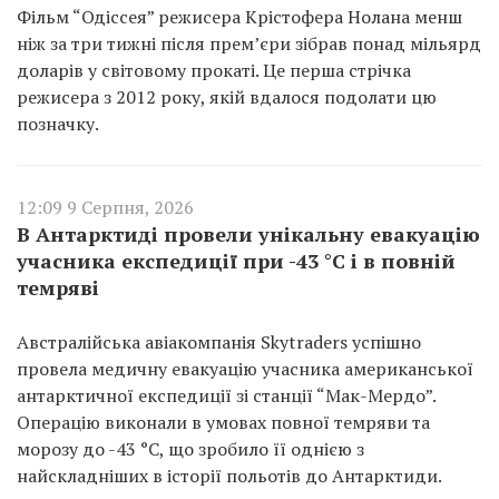
Фільм “Одіссея” режисера Крістофера Нолана менш
ніж за три тижні після прем’єри зібрав понад мільярд
доларів у світовому прокаті. Це перша стрічка
режисера з 2012 року, якій вдалося подолати цю
позначку.
12:09 9 Серпня, 2026
В Антарктиді провели унікальну евакуацію
учасника експедиції при -43 °C і в повній
темряві
Австралійська авіакомпанія Skytraders успішно
провела медичну евакуацію учасника американської
антарктичної експедиції зі станції “Мак-Мердо”.
Операцію виконали в умовах повної темряви та
морозу до -43 °C, що зробило її однією з
найскладніших в історії польотів до Антарктиди.