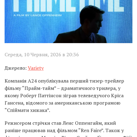
Середа, 10 Червня, 2026 в 20:36
Джерело:
Variety
Компанія A24 опублікувала перший тизер-трейлер
фільму “Прайм-тайм” – драматичного трилера, у
якому Роберт Паттінсон зіграв телеведучого Кріса
Гансена, відомого за американською програмою
“Спіймати хижака”.
Режисером стрічки став Ленс Оппенгайм, який
раніше працював над фільмом “Ren Faire”. Також у