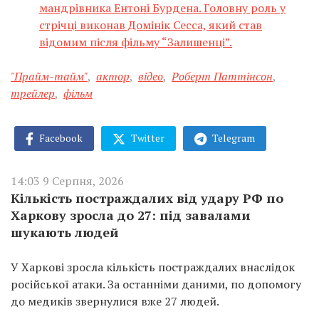
мандрівника Ентоні Бурдена. Головну роль у
стрічці виконав Домінік Сесса, який став
відомим після фільму “Залишенці”.
"Прайм-тайм"
,
актор
,
відео
,
Роберт Паттінсон
,
трейлер
,
фільм
Facebook
Twitter
Telegram
14:03 9 Серпня, 2026
Кількість постраждалих від удару РФ по
Харкову зросла до 27: під завалами
шукають людей
У Харкові зросла кількість постраждалих внаслідок
російської атаки. За останніми даними, по допомогу
до медиків звернулися вже 27 людей.