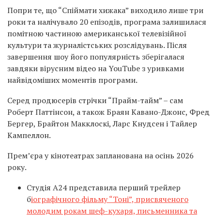
Попри те, що “Спіймати хижака” виходило лише три
роки та налічувало 20 епізодів, програма залишилася
помітною частиною американської телевізійної
культури та журналістських розслідувань. Після
завершення шоу його популярність зберігалася
завдяки вірусним відео на YouTube з уривками
найвідоміших моментів програми.
Серед продюсерів стрічки “Прайм-тайм” – сам
Роберт Паттінсон, а також Браян Кавано-Джонс, Фред
Бергер, Брайтон Макклоскі, Ларс Кнудсен і Тайлер
Кампеллон.
Прем’єра у кінотеатрах запланована на осінь 2026
року.
Студія A24 представила перший трейлер
б
іографічного фільму “Тоні”, присвяченого
молодим рокам шеф-кухаря, письменника та