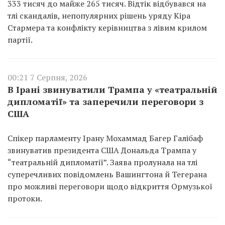
333 тисяч до майже 265 тисяч. Відтік відбувався на
тлі скандалів, непопулярних рішень уряду Кіра
Стармера та конфлікту керівництва з лівим крилом
партії.
00:21 7 Серпня, 2026
В Ірані звинуватили Трампа у «театральній
дипломатії» та заперечили переговори з
США
Спікер парламенту Ірану Мохаммад Багер Галібаф
звинуватив президента США Дональда Трампа у
“театральній дипломатії”. Заява пролунала на тлі
суперечливих повідомлень Вашингтона й Тегерана
про можливі переговори щодо відкриття Ормузької
протоки.