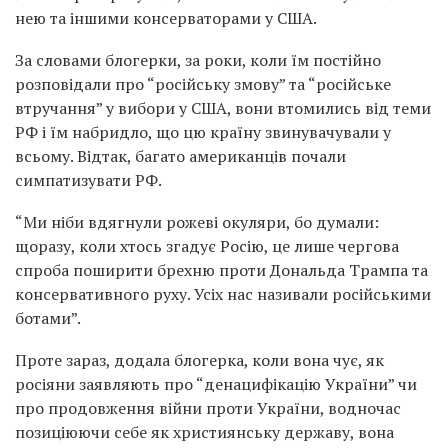
нею та іншими консерваторами у США.
За словами блогерки, за роки, коли їм постійно
розповідали про “російську змову” та “російське
втручання” у вибори у США, вони втомились від теми
РФ і їм набридло, що цю країну звинувачували у
всьому. Відтак, багато американців почали
симпатизувати РФ.
“Ми ніби вдягнули рожеві окуляри, бо думали:
щоразу, коли хтось згадує Росію, це лише чергова
спроба поширити брехню проти Дональда Трампа та
консервативного руху. Усіх нас називали російськими
ботами”.
Проте зараз, додала блогерка, коли вона чує, як
росіяни заявляють про “денацифікацію України” чи
про продовження війни проти України, водночас
позиціюючи себе як християнську державу, вона