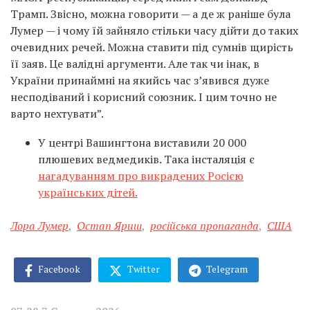
Трамп. Звісно, можна говорити — а де ж раніше була
Лумер — і чому їй зайняло стільки часу дійти до таких
очевидних речей. Можна ставити під сумнів щирість
її заяв. Це валідні аргументи. Але так чи інак, в
України принаймні на якийсь час зʼявився дуже
несподіваний і корисний союзник. І цим точно не
варто нехтувати”.
У центрі Вашингтона виставили 20 000
плюшевих ведмедиків. Така інсталяція є
нагадуванням про викрадених Росією
українських дітей.
Лора Лумер
,
Остап Яриш
,
російська пропаганда
,
США
Facebook
Twitter
Telegram