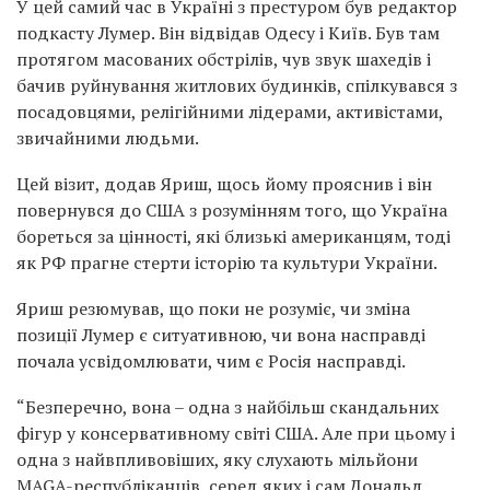
У цей самий час в Україні з престуром був редактор
подкасту Лумер. Він відвідав Одесу і Київ. Був там
протягом масованих обстрілів, чув звук шахедів і
бачив руйнування житлових будинків, спілкувався з
посадовцями, релігійними лідерами, активістами,
звичайними людьми.
Цей візит, додав Яриш, щось йому прояснив і він
повернувся до США з розумінням того, що Україна
бореться за цінності, які близькі американцям, тоді
як РФ прагне стерти історію та культури України.
Яриш резюмував, що поки не розуміє, чи зміна
позиції Лумер є ситуативною, чи вона насправді
почала усвідомлювати, чим є Росія насправді.
“Безперечно, вона – одна з найбільш скандальних
фігур у консервативному світі США. Але при цьому і
одна з найвпливовіших, яку слухають мільйони
MAGA-республіканців, серед яких і сам Дональд