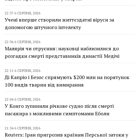
22:37 6 СЕРПНЯ, 2026
Учені вперше створили життєздатні віруси за
допомогою штучного інтелекту
22:36 6 СЕРПНЯ, 2026
Малярія чи отруєння: науковці наблизилися до
розгадки смерті представників династії Медічі
22:11 6 СЕРПНЯ, 2026
Ді Капріо і Безос спрямують $200 млн на порятунок
100 видів тварин від вимирання
22:04 6 СЕРПНЯ, 2026
У Конго зупинили річкове судно після смерті
пасажира з можливими симптомами Еболи
21:54 6 СЕРПНЯ, 2026
Reuters: Іран пригрозив країнам Перської затоки у