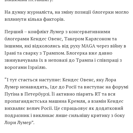
На думку журналіста, на зміну позиції блогерки могло
вплинути кілька факторів.
Перший – конфлікт Лумер з консервативними
блогерами Кендес Овенс, Такером Карлсоном та
іншими, які відкололись від руху МАGА через війну в
Ірані та сварку з Трампом. Блогерка вже давно
звинувачувала їх в неповазі до Трампа і співпраці з
ворогами Ізраїлю.
“І тут стається наступне: Кендес Овенс, яку Лора
Лумер ненавидить, їде до Росії та виступає на форумі
Путіна в Петербурзі. Її активно піарить RT та вся
пропагандистська машина Кремля, а взамін Кендес
вихваляє велич Росії. Це спрацьовує як додатковий
подразник і викликає лише сильнішу критику з боку
Лори Лумер”.