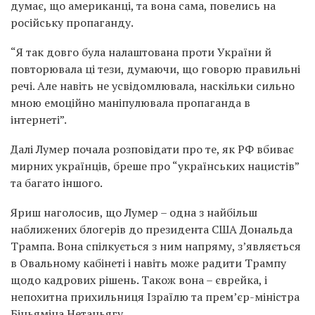
думає, що американці, та вона сама, повелись на
російську пропаганду.
“Я так довго була налаштована проти України й
повторювала ці тези, думаючи, що говорю правильні
речі. Але навіть не усвідомлювала, наскільки сильно
мною емоційно маніпулювала пропаганда в
інтернеті”.
Далі Лумер почала розповідати про те, як РФ вбиває
мирних українців, бреше про “українських нацистів”
та багато іншого.
Яриш наголосив, що Лумер – одна з найбільш
наближених блогерів до президента США Дональда
Трампа. Вона спілкується з ним напряму, зʼявляється
в Овальному кабінеті і навіть може радити Трампу
щодо кадрових рішень. Також вона – єврейка, і
непохитна прихильниця Ізраїлю та прем’єр-міністра
Біньяміна Нетаньягу.