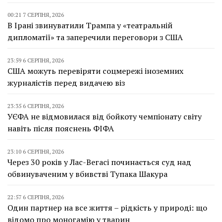
00:21 7 СЕРПНЯ, 2026
В Ірані звинуватили Трампа у «театральній
дипломатії» та заперечили переговори з США
23:59 6 СЕРПНЯ, 2026
США можуть перевіряти соцмережі іноземних
журналістів перед видачею віз
23:35 6 СЕРПНЯ, 2026
УЄФА не відмовилася від бойкоту чемпіонату світу
навіть після пояснень ФІФА
23:10 6 СЕРПНЯ, 2026
Через 30 років у Лас-Вегасі починається суд над
обвинуваченим у вбивстві Тупака Шакура
22:57 6 СЕРПНЯ, 2026
Один партнер на все життя – рідкість у природі: що
відомо про моногамію у тварин