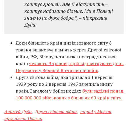
коштує грошей. Але її відсутність –
коштує набагато більше. Ми в Польщі
знаємо це дуже добре.”, – підкреслив
Дуда.
Доки більшість країн цивілізованого світу 8
травня вшановує пам’ять жертв Другої світової
війни, РФ, Білорусь та низка пострадянських
країн
чекають 9 травня, щоб відсвяткувати День
Перемоги у Великій Вітчизняній війні
.
Друга світова війна, яка тривала з 1 вересня
1939 року по 2 вересня 1945 зачепила низку
країн. Загалом у бойових діях
були задіяні понад
100 000 000 військових з більш як 60 країн світу.
Анджей Дуда
,
Друга світова війна
,
парад у Москві
,
президент Польщі