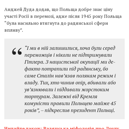
Анджей Дуда додав, що Польща добре знає ціну
участі Росії в перемозі, адже після 1945 року Польща
“була насильно втягнута до радянської сфери
впливу”.
“І ми в ній залишилися, хоча були серед
переможців і ніколи не підтримували
Гітлера. З нацистської окупації ми де-
факто потрапили під радянську, бо
саме Сталін нав’язав полякам режим і
владу. Тих, хто чинив опір, вбивали або
ув’язнювали і піддавали жорстоким
тортурам. Залежні від Кремля
комуністи правили Польщею майже 45
років”, – підкреслив президент Польщі.
Читайте також: Радянська міфологія про Другу