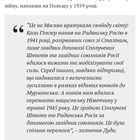
війну, напавши на Польщу у 1939 році.
“Це не Москва врятувала свободу світу!
Коли Гітлер напав на Радянську Росію в
1941 році, розірвавши союз зі Сталіним,
лише завдяки допомозі Сполучених
Штатів та західних союзників Росії
вдалося вижити та мобілізувати свої
сили. Серед іншого, завдяки підтримці,
що надавалася з величезними
зусиллями в рамках відомих конвоїв до
Мурманська. А потім нам вдалося
перемогти нацистську Німеччину у
травні 1945 року. Це зробили Сполучені
Штати та Радянська Росія за
допомогою західних союзників. Це була
спільна перемога”, – зазначив Дуда.