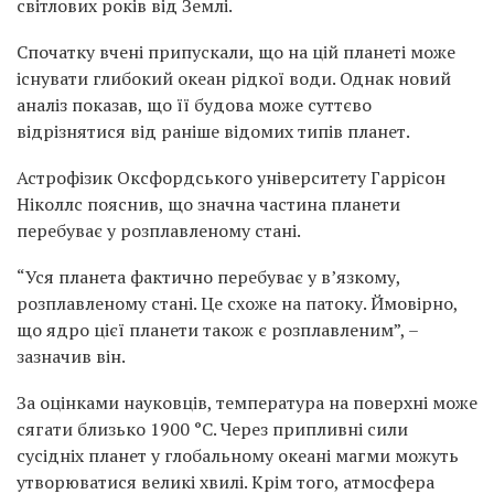
світлових років від Землі.
Спочатку вчені припускали, що на цій планеті може
існувати глибокий океан рідкої води. Однак новий
аналіз показав, що її будова може суттєво
відрізнятися від раніше відомих типів планет.
Астрофізик Оксфордського університету Гаррісон
Ніколлс пояснив, що значна частина планети
перебуває у розплавленому стані.
“Уся планета фактично перебуває у в’язкому,
розплавленому стані. Це схоже на патоку. Ймовірно,
що ядро цієї планети також є розплавленим”, –
зазначив він.
За оцінками науковців, температура на поверхні може
сягати близько 1900 °C. Через припливні сили
сусідніх планет у глобальному океані магми можуть
утворюватися великі хвилі. Крім того, атмосфера