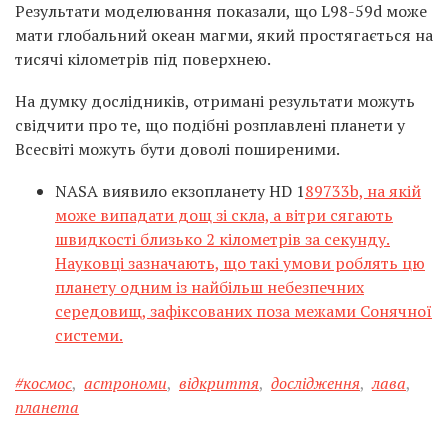
Результати моделювання показали, що L98-59d може
мати глобальний океан магми, який простягається на
тисячі кілометрів під поверхнею.
На думку дослідників, отримані результати можуть
свідчити про те, що подібні розплавлені планети у
Всесвіті можуть бути доволі поширеними.
NASA виявило екзопланету HD 1
89733b, на якій
може випадати дощ зі скла, а вітри сягають
швидкості близько 2 кілометрів за секунду.
Науковці зазначають, що такі умови роблять цю
планету одним із найбільш небезпечних
середовищ, зафіксованих поза межами Сонячної
системи.
#космос
,
астрономи
,
відкриття
,
дослідження
,
лава
,
планета