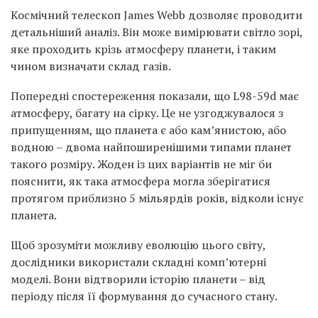
Космічний телескоп James Webb дозволяє проводити
детальніший аналіз. Він може вимірювати світло зорі,
яке проходить крізь атмосферу планети, і таким
чином визначати склад газів.
Попередні спостереження показали, що L98-59d має
атмосферу, багату на сірку. Це не узгоджувалося з
припущенням, що планета є або кам’янистою, або
водною – двома найпоширенішими типами планет
такого розміру. Жоден із цих варіантів не міг би
пояснити, як така атмосфера могла зберігатися
протягом приблизно 5 мільярдів років, відколи існує
планета.
Щоб зрозуміти можливу еволюцію цього світу,
дослідники використали складні комп’ютерні
моделі. Вони відтворили історію планети – від
періоду після її формування до сучасного стану.