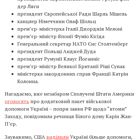
дер Ляєн
президент Європейської Ради Шарль Мішель
канцлер Німеччини Олаф Шольц
прем’єр-міністерка Італії Джорджія Мелоні
прем’єр-міністр Японії Фуміо Кісіда
Генеральний секретар НАТО Єнс Столтенберг
президент Польщі Анджей Дуда
президент Румунії Клаус Йоганніс
прем’єр-міністр Великої Британії Ріші Сунак
міністерка закордонних справ Франції Катрін
Колонна.
Нагадаємо, вже незабаром Сполучені Штати Америки
оголосять
про додатковий пакет військової
допомоги Україні – попри заяви РФ щодо “втоми”
Заходу, повідомила речниця Білого дому Карін Жан-
П’єр.
Зауважимо, США
виділили
Україні більше допомоги,