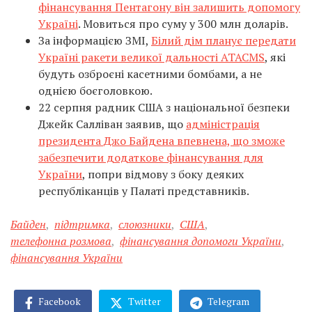
фінансування Пентагону він залишить допомогу
Україні
. Мовиться про суму у 300 млн доларів.
За інформацією ЗМІ,
Білий дім планує передати
Україні ракети великої дальності ATACMS
, які
будуть озброєні касетними бомбами, а не
однією боєголовкою.
22 серпня радник США з національної безпеки
Джейк Салліван заявив, що
адміністрація
президента Джо Байдена впевнена, що зможе
забезпечити додаткове фінансування для
України
, попри відмову з боку деяких
республіканців у Палаті представників.
Байден
,
підтримка
,
слоюзники
,
США
,
телефонна розмова
,
фінансування допомоги України
,
фінансування України
Facebook
Twitter
Telegram