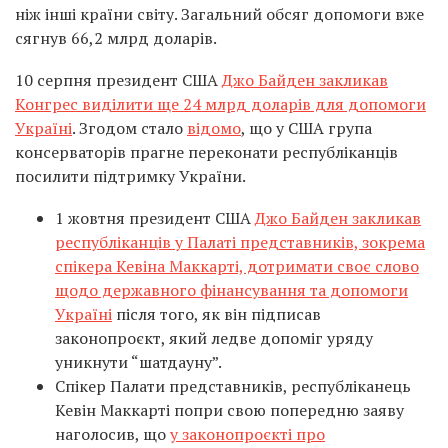
ніж інші країни світу. Загальний обсяг допомоги вже
сягнув 66,2 млрд доларів.
10 серпня президент США
Джо Байден закликав
Конгрес виділити ще 24 млрд доларів для допомоги
Україні
. Згодом стало
відомо
, що у США група
консерваторів прагне переконати республіканців
посилити підтримку України.
1 жовтня президент США
Джо Байден закликав
республіканців у Палаті представників, зокрема
спікера Кевіна Маккарті, дотримати своє слово
щодо державного фінансування та допомоги
Україні
після того, як він підписав
законопроєкт, який ледве допоміг уряду
уникнути “шатдауну”.
Спікер Палати представників, республіканець
Кевін Маккарті попри свою попередню заяву
наголосив, що
у законопроєкті про