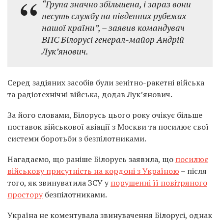
“Група значно збільшена, і зараз вони
несуть службу на південних рубежах
нашої країни”, – заявив командувач
ВПС Білорусі генерал-майор Андрій
Лук’янович.
Серед задіяних засобів були зенітно-ракетні війська
та радіотехнічні війська, додав Лук’янович.
За його словами, Білорусь цього року очікує більше
поставок військової авіації з Москви та посилює свої
системи боротьби з безпілотниками.
Нагадаємо, що раніше Білорусь заявила, що
посилює
військову присутність на кордоні з Україною
– після
того, як звинуватила ЗСУ у
порушенні її повітряного
простору
безпілотниками.
Україна не коментувала звинувачення Білорусі, однак