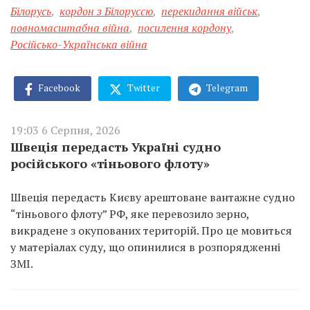
Білорусь
,
кордон з Білоруссю
,
перекидання військ
,
повномасштабна війна
,
посилення кордону
,
Російсько-Українська війна
Facebook
Twitter
Telegram
19:03 6 Серпня, 2026
Швеція передасть Україні судно
російського «тіньового флоту»
Швеція передасть Києву арештоване вантажне судно
“тіньового флоту” РФ, яке перевозило зерно,
викрадене з окупованих територій. Про це мовиться
у матеріалах суду, що опинилися в розпорядженні
ЗМІ.