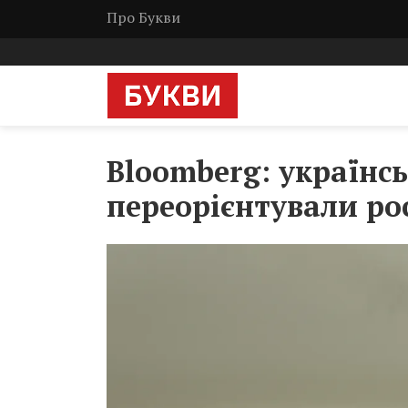
Про Букви
Bloomberg: українс
переорієнтували ро