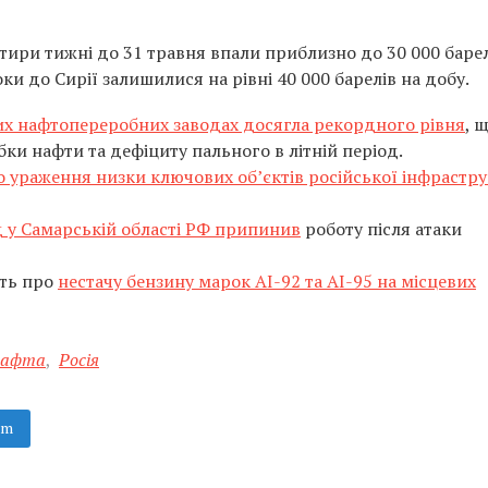
ири тижні до 31 травня впали приблизно до 30 000 барел
ки до Сирії залишилися на рівні 40 000 барелів на добу.
ких нафтопереробних заводах досягла рекордного рівня
, 
и нафти та дефіциту пального в літній період.
о ураження низки ключових об’єктів російської інфрастр
 у Самарській області РФ припинив
роботу після атаки
ють про
нестачу бензину марок АІ-92 та АІ-95 на місцевих
 нафта
,
Росія
am