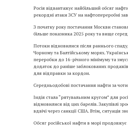
Росія відвантажує найбільший обсяг нафт
рекордні атаки ЗСУ на нафтопереробні зав
З початку року постачання Москви становля
більше показника 2025 року та вище серед
Потоки відновилися після раннього спаду
Чорному та Балтійському морях. Українськ
переробки до 16-річного мінімуму та зму
додаток до раніше заблокованих продажів
для відправки за кордон.
Середньодобові постачання нафти за чотир
Індія стала “рятувальним кругом” для рос
відмовилися від цих барелів. Закупівлі зр
вдвічі через санкції США. Втім, ситуація з
Обсяг російської нафти в морі продовжує 