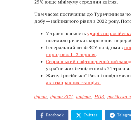
25% вище мінімуму середини квітня.
Тим часом постачання до Туреччини за чот
добу — найнижчого рівня з 2022 року. Пото
У травні кількість
ударів по російсь
посилило ризики скорочення переробк
Генеральний штаб ЗСУ повідомив
пр
впродовж 1–2 червня
.
Сизранський нафтопереробний завод
українських безпілотників 21 травня.
Жителі російської Рязані повідомля
автозаправних станціях.
дрони
,
дрони ЗСУ
,
нафта
,
НПЗ
,
російська
Facebook
Twitter
Telegr