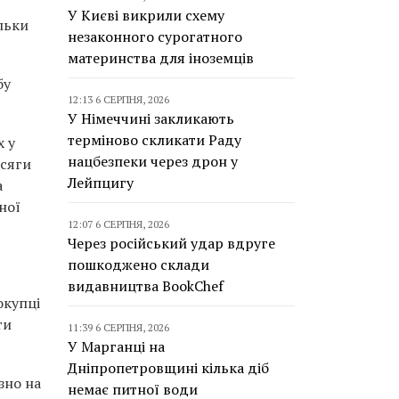
У Києві викрили схему
льки
незаконного сурогатного
материнства для іноземців
бу
12:13 6 СЕРПНЯ, 2026
У Німеччині закликають
терміново скликати Раду
х у
нацбезпеки через дрон у
бсяги
Лейпцигу
а
ної
12:07 6 СЕРПНЯ, 2026
Через російський удар вдруге
пошкоджено склади
видавництва BookChef
окупці
ти
11:39 6 СЕРПНЯ, 2026
У Марганці на
Дніпропетровщині кілька діб
зно на
немає питної води