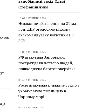
запобіжний захід Ользі
Стефанішиній
10:09 6 СЕРПНЯ, 2026
Незаконне збагачення на 21 млн
грн: ДБР оголосило підозру
екскомандувачу логістики ПС
онів.
ЗСУ
10:08 6 СЕРПНЯ, 2026
РФ атакувала Запоріжжя:
постраждали четверо людей,
пошкоджена багатоповерхівка
2”.
09:48 6 СЕРПНЯ, 2026
Росія атакувала цивільне судно з
українською пшеницею в
Чорному морі
top
09:42 6 СЕРПНЯ, 2026