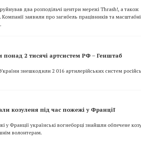
руйнував два розподільчі центри мережі Thrash!, а також
p. Компанії заявили про загибель працівників та масштабні
.
 понад 2 тисячі артсистем РФ – Генштаб
України знешкодили 2 016 артилерійських систем російс
ли козуленя під час пожежі у Франції
ежі у Франції українські вогнеборці знайшли обпечене коз
шнім волонтерам.