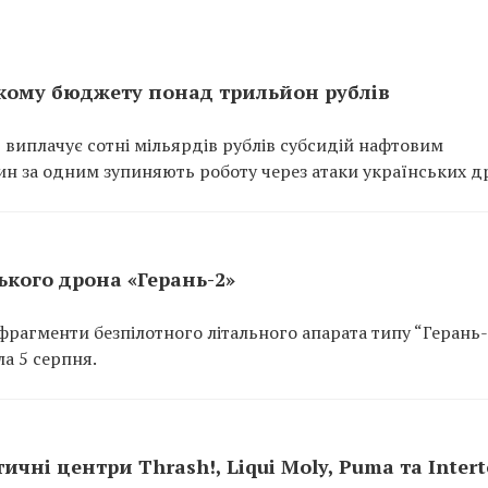
кому бюджету понад трильйон рублів
 виплачує сотні мільярдів рублів субсидій нафтовим
ин за одним зупиняють роботу через атаки українських др
кого дрона «Герань-2»
рагменти безпілотного літального апарата типу “Герань-
а 5 серпня.
ичні центри Thrash!, Liqui Moly, Puma та Inter