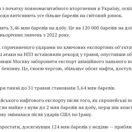
и з початку повномасштабного вторгнення в Україну, оскі
оди витісняють усе більше барелів на світовий ринок.
ть 3,46 млн барелів на добу. Це на 120 000 барелів на до
ньорічних значень з 2022 року.
, спричиненого ударами по ключових експортних об’єкта
і атаки на НПЗ встановили рекорд у травні, опустивши о
сивши Москву заборонити експорт авіаційного пального н
 бензину.
Це, своєю чергою, збільшує обсяг нафти, доступ
и тижні до 31 травня становили 3,64 млн барелів.
ійського нафтового експорту після того, як європейські п
осли майже з нуля до 2 млн барелів на добу, перш ніж впас
нову змінилася після ударів США по Ірану.
зростати, досягнувши 124 млн барелів у неділю — прибли