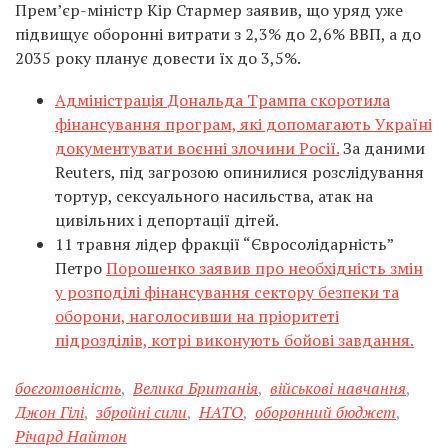
Прем’єр-міністр Кір Стармер заявив, що уряд уже
підвищує оборонні витрати з 2,3% до 2,6% ВВП, а до
2035 року планує довести їх до 3,5%.
Адміністрація Дональда Трампа скоротила
фінансування програм, які допомагають Україні
документувати воєнні злочини Росії.
За даними
Reuters, під загрозою опинилися розслідування
тортур, сексуального насильства, атак на
цивільних і депортації дітей.
11 травня лідер фракції “Євросолідарність”
Петро
Порошенко заявив про необхідність змін
у розподілі фінансування сектору безпеки та
оборони, наголосивши на пріоритеті
підрозділів, котрі виконують бойові завдання.
боєготовність
,
Велика Британія
,
військові навчання
,
Джон Гілі
,
збройні сили
,
НАТО
,
оборонний бюджет
,
Річард Найтон