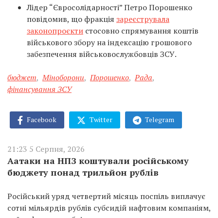
Лідер “Євросолідарності” Петро Порошенко
повідомив, що фракція
зареєструвала
законопроєкти
стосовно спрямування коштів
військового збору на індексацію грошового
забезпечення військовослужбовців ЗСУ.
бюджет
,
Міноборони
,
Порошенко
,
Рада
,
фінансування ЗСУ
Facebook
Twitter
Telegram
21:23 5 Серпня, 2026
Аатаки на НПЗ коштували російському
бюджету понад трильйон рублів
Російський уряд четвертий місяць поспіль виплачує
сотні мільярдів рублів субсидій нафтовим компаніям,