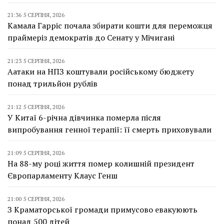
21:36 5 СЕРПНЯ, 2026
Камала Гарріс почала збирати кошти для переможця
праймеріз демократів до Сенату у Мічигані
21:23 5 СЕРПНЯ, 2026
Аатаки на НПЗ коштували російському бюджету
понад трильйон рублів
21:12 5 СЕРПНЯ, 2026
У Китаї 6-річна дівчинка померла після
випробування генної терапії: її смерть приховували
21:09 5 СЕРПНЯ, 2026
На 88-му році життя помер колишній президент
Європарламенту Клаус Генш
21:00 5 СЕРПНЯ, 2026
З Краматорської громади примусово евакуюють
понад 500 дітей