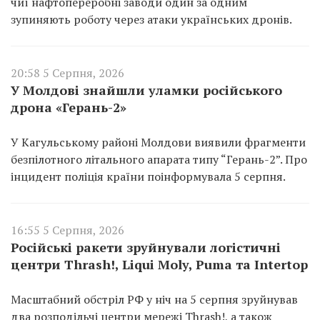
чиї нафтопереробні заводи один за одним
зупиняють роботу через атаки українських дронів.
20:58 5 Серпня, 2026
У Молдові знайшли уламки російського
дрона «Герань-2»
У Кагульському районі Молдови виявили фрагменти
безпілотного літального апарата типу “Герань-2”. Про
інцидент поліція країни поінформувала 5 серпня.
16:55 5 Серпня, 2026
Російські ракети зруйнували логістичні
центри Thrash!, Liqui Moly, Puma та Intertop
Масштабний обстріл РФ у ніч на 5 серпня зруйнував
два розподільчі центри мережі Thrash!, а також