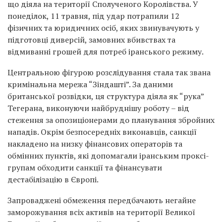
що діяла на території Сполученого Королівства. У
понеділок, 11 травня, під удар потрапили 12
фізичних та юридичних осіб, яких звинувачують у
підготовці диверсій, замовних вбивствах та
відмиванні грошей для потреб іранського режиму.
Центральною фігурою розслідування стала так звана
кримінальна мережа “Зіндашті”. За даними
британської розвідки, ця структура діяла як “рука”
Тегерана, виконуючи найбруднішу роботу – від
стеження за опозиціонерами до планування збройних
нападів. Окрім безпосередніх виконавців, санкції
накладено на низку фінансових операторів та
обмінних пунктів, які допомагали іранським проксі-
групам обходити санкції та фінансувати
дестабілізацію в Європі.
Запроваджені обмеження передбачають негайне
заморожування всіх активів на території Великої