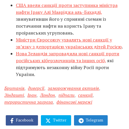
США ввели санкції проти заступника міністра
нафти Іраку Алі Мааріджа аль-Бахадлі,
звинувативши його у сприянні схемам із
постачання нафти на користь Ірану та
проіранських угруповань.
Міністри Євросоюзу ухвалять нові санкції у
зв’язку з депортацією українських дітей Росією
.
Нова Зеландія запровадила нові санкції проти
російських кіберзлочинців та інших осіб,
які
підтримують незаконну війну Росії проти
України.
Британія
,
диверсії
,
заморожування активів
,
Зіндашті
,
Іран
,
Лондон
,
підпали
,
санкції
,
терористична загроза
,
фінансові мережі
Facebook
Twitter
Telegram