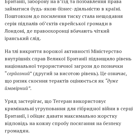
Британії, заборону на в’їзд та позбавлення права
займатися будь-якою бізнес-діяльністю в країні.
Поштовхом до посилення тиску стала нещодавня
серія підпалів об’єктів єврейської громади в
Лондоні, де правоохоронці вбачають чіткий
іранський слід.
На тлі викриття ворожої активності Міністерство
внутрішніх справ Великої Британії підвищило рівень
національної терористичної загрози до позначки
“
серйозний
” (другий за висотою рівень). Це означає,
що ризик скоєння терактів оцінюється як
“дуже
ймовірний”
.
Уряд застерігає, що Тегеран використовує
кримінальні угруповання для гібридної війни в серці
Британії, і обіцяє давати максимально жорстку
відповідь на кожну спробу посягання на безпеку
громадян.