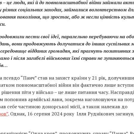
в – це люди, які й до повномасштабної війни займали акт
у різних соціальних заходах, займалися волонтерством дл
вання покоління, що зростає, або ж несли цінність куль
си.
родовжили нести свої ідеї, паралельно перебуваючи на об
ань, вони продовжують долучатися до інших суспільних м
к середовище відданих громадян, які прагнуть позитивних з
мо і після загибелі військових їхні справи не зупиняються
ів…
 псевдо “Панч” став на захист країни у 21 рік, долучивш
чатком повномасштабної війни він фактично лише вступи
 рішення піти у військо – це лише питання часу. Насправді
ам поповнив армійські лави, зокрема наголошуючи на пот
вав себе частиною донорської місії, а також належав до
ров”
. Однак, 16 серпня 2024 року Ілля Руднікович загинув
організацією “Одна кров”, продовжують справу “Панча”. 