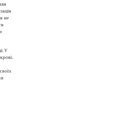
лля
зація
я не
ти
и
і. У
крові.
своїх
яв