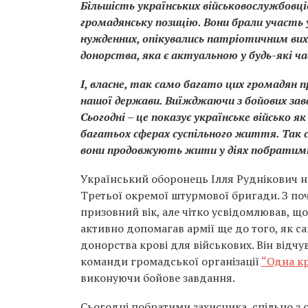
Більшість українських військовослужбовці
громадянську позицію. Вони брали участь 
нужденних, опікувались патріотичним вихо
донорства, яка є актуальною у будь-які ча
І, власне, так само багато цих громадян п
нашої держави. Виїжджаючи з бойових завд
Сьогодні – це показує українське військо я
багатьох сферах суспільного життя. Так са
вони продовжують жити у діях побратим
Український оборонець Ілля Руднікович на
Третьої окремої штурмової бригади. З по
призовний вік, але чітко усвідомлював, що
активно допомагав армії ще до того, як с
донорства крові для військових. Він відчу
команди громадської організації
“Одна к
виконуючи бойове завдання.
Сьогодні побратими захисника, спільно з 