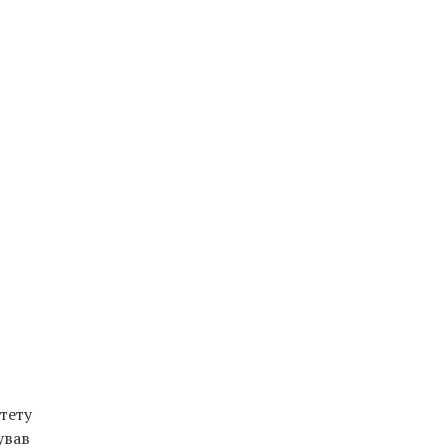
тету
ував