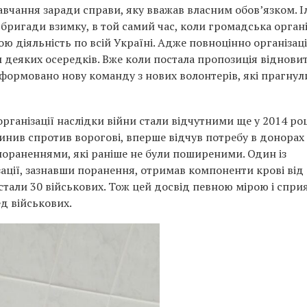
навчання заради справи, яку вважав власним обов’язком. І
бригади взимку, в той самий час, коли громадська органі
ю діяльність по всій Україні. Адже повноцінно організаці
м деяких осередків. Вже коли постала пропозиція віднови
сформовано нову команду з нових волонтерів, які прагнул
рганізації наслідки війни стали відчутними ще у 2014 роц
инив спротив ворогові, вперше відчув потребу в донорах 
пораненнями, які раніше не були поширеними. Один із
зації, зазнавши поранення, отримав компоненти крові від 
тали 30 військових. Тож цей досвід певною мірою і спри
д військових.