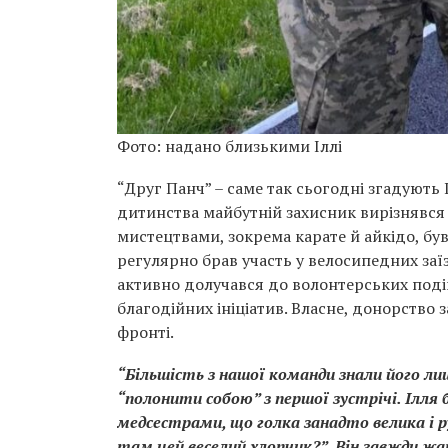
Фото: надано близькими Іллі
“Друг Панч” – саме так сьогодні згадують І
дитинства майбутній захисник вирізнявся 
мистецтвами, зокрема карате й айкідо, бу
регулярно брав участь у велосипедних заїз
активно долучався до волонтерських подій
благодійних ініціатив. Власне, донорство 
фронті.
“Більшість з нашої команди знали його лиш
“полонити собою” з першої зустрічі. Ілля
медсестрами, що голка занадто велика і ру
там цей веселий хлопчик?”. Він завжди жа