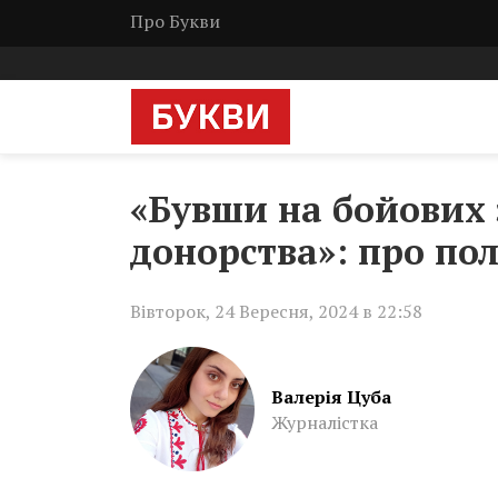
Про Букви
«Бувши на бойових 
донорства»: про по
Вівторок, 24 Вересня, 2024 в 22:58
Валерія Цуба
Журналістка