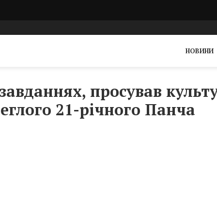
НОВИНИ
завданнях, просував культ
леглого 21-річного Панча