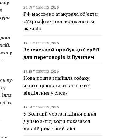
ивну
20:09 7 СЕРПНЯ, 2026
я
РФ масовано атакувала об’єкти
тури
«Укрнафти»: пошкоджено сім
активів
ороні
19:31 7 СЕРПНЯ, 2026
ісій.
Зеленський прибув до Сербії
мін у
для переговорів із Вучичем
 –
19:18 7 СЕРПНЯ, 2026
Нова пошта знайшла собаку,
ись до
якого працівники вигнали з
в у
відділення у спеку
 Ілля
ребах
18:54 7 СЕРПНЯ, 2026
У Болгарії через падіння рівня
,
Дунаю з-під води показався
давній римський міст
Вони