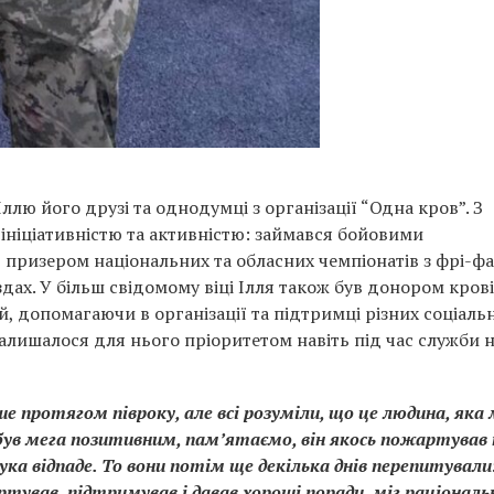
ллю його друзі та однодумці з організації “Одна кров”. З
ініціативністю та активністю: займався бойовими
в призером національних та обласних чемпіонатів з фрі-фа
дах. У більш свідомому віці Ілля також був донором крові
, допомагаючи в організації та підтримці різних соціальн
залишалося для нього пріоритетом навіть під час служби 
е протягом півроку, але всі розуміли, що це людина, яка
 був мега позитивним, пам’ятаємо, він якось пожартував 
ка відпаде. То вони потім ще декілька днів перепитували:
ртував, підтримував і давав хороші поради, міг раціональ