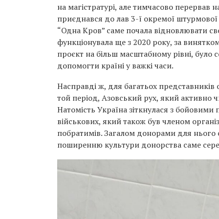
на магістратурі, але тимчасово перервав 
приєднався до лав 3-ї окремої штурмової 
“Одна Кров” саме почала відновлювати сво
функціонувала ще з 2020 року, за винятко
проєкт на більш масштабному рівні, було 
допомогти країні у важкі часи.
Насправді ж, для багатьох представників о
той період, Азовський рух, який активно ч
Натомість Україна зіткнулася з бойовими 
військових, який також був членом органі
побратимів. Загалом донорами для нього с
поширенню культури донорства саме сере