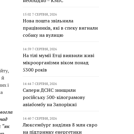
необхідно – КМІС
15:02 7 СЕРПНЯ, 2026
Нова пошта звільнила
працівників, які в спеку вигнали
собаку на вулицю
14:59 7 СЕРПНЯ, 2026
На тілі мумії Етці виявили живі
мікроорганізми віком понад
5300 років
йту,
 й
14:44 7 СЕРПНЯ, 2026
их і
Сапери ДСНС знищили
на
російську 500-кілограмову
авіабомбу на Запоріжжі
 могла
над
14:40 7 СЕРПНЯ, 2026
Люксембург виділив 8 млн євро
 “як
на підтримку енергетики
но