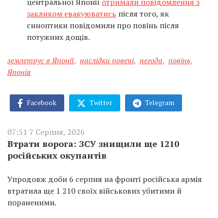
центральної Японії
отримали повідомлення з
закликом евакуюватись
після того, як
синоптики повідомили про повінь після
потужних дощів.
землетрус в Японії
,
наслідки повені
,
негода
,
повінь
,
Японія
Facebook
Twitter
Telegram
07:51 7 Серпня, 2026
Втрати ворога: ЗСУ знищили ще 1210
російських окупантів
Упродовж доби 6 серпня на фронті російська армія
втратила ще 1 210 своїх військових убитими й
пораненими.