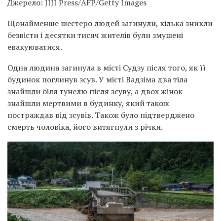
Джерело: JIJI Press/AFP/Getty Images
Щонайменше шестеро людей загинули, кілька зникли
безвісти і десятки тисяч жителів були змушені
евакуюватися.
Одна людина загинула в місті Судзу після того, як її
будинок поглинув зсув. У місті Вадзіма два тіла
знайшли біля тунелю після зсуву, а двох жінок
знайшли мертвими в будинку, який також
постраждав від зсувів. Також було підтверджено
смерть чоловіка, його витягнули з річки.