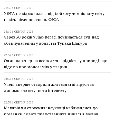
23:35 6 СЕРПНЯ, 2026
УЄФА не відмовилася від бойкоту чемпіонату світу
навіть після пояснень ФІФА
23:10 6 СЕРПНЯ, 2026
Через 30 років у Лас-Вегасі починається суд над
обвинуваченим у вбивстві Тупака Шакура
22:57 6 СЕРПНЯ, 2026
Один партнер на все життя – рідкість у природі: що
відомо про моногамію у тварин
22:37 6 СЕРПНЯ, 2026
Учені вперше створили життєздатні віруси за
допомогою штучного інтелекту
22:36 6 СЕРПНЯ, 2026
Малярія чи отруєння: науковці наблизилися до
розгадки смерті представників династії Медічі