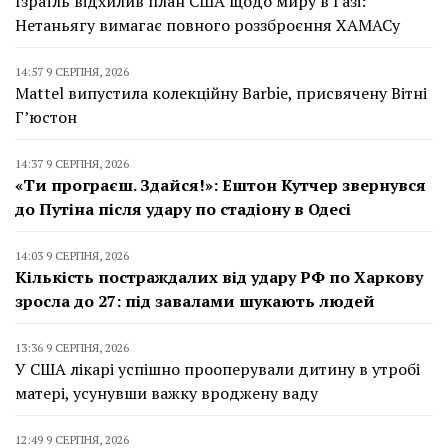
Ізраїль відхилив план США щодо миру в Газі:
Нетаньягу вимагає повного роззброєння ХАМАСу
14:57 9 СЕРПНЯ, 2026
Mattel випустила колекційну Barbie, присвячену Вітні
Г’юстон
14:37 9 СЕРПНЯ, 2026
«Ти програєш. Здайся!»: Ештон Кутчер звернувся
до Путіна після удару по стадіону в Одесі
14:03 9 СЕРПНЯ, 2026
Кількість постраждалих від удару РФ по Харкову
зросла до 27: під завалами шукають людей
13:36 9 СЕРПНЯ, 2026
У США лікарі успішно прооперували дитину в утробі
матері, усунувши важку вроджену ваду
12:49 9 СЕРПНЯ, 2026