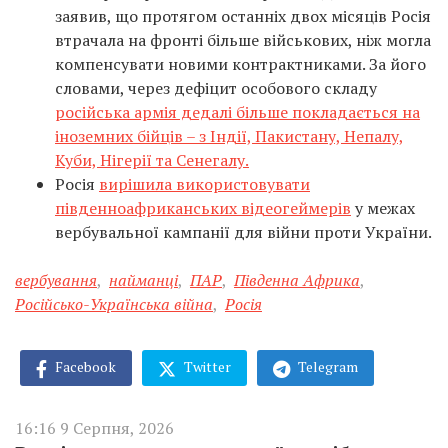
заявив, що протягом останніх двох місяців Росія
втрачала на фронті більше військових, ніж могла
компенсувати новими контрактниками. За його
словами, через дефіцит особового складу
російська армія дедалі більше покладається на
іноземних бійців – з Індії, Пакистану, Непалу,
Куби, Нігерії та Сенегалу.
Росія
вирішила використовувати
південноафриканських відеогеймерів
у межах
вербувальної кампанії для війни проти України.
вербування
,
найманці
,
ПАР
,
Південна Африка
,
Російсько-Українська війна
,
Росія
Facebook
Twitter
Telegram
16:16 9 Серпня, 2026