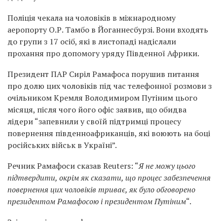
Поліція чекала на чоловіків в міжнародному
аеропорту О.Р. Тамбо в Йоганнесбурзі. Вони входять
до групи з 17 осіб, які в листопаді надіслали
прохання про допомогу уряду Південної Африки.
Президент ПАР Сиріл Рамафоса порушив питання
про долю цих чоловіків під час телефонної розмови з
очільником Кремля Володимиром Путіним цього
місяця, після чого його офіс заявив, що обидва
лідери “запевнили у своїй підтримці процесу
повернення південноафриканців, які воюють на боці
російських військ в Україні”.
Речник Рамафоси сказав Reuters: “
Я не можу цього
підтвердити, окрім як сказати, що процес забезпечення
повернення цих чоловіків триває, як було обговорено
президентом Рамафосою і президентом Путіним
“.