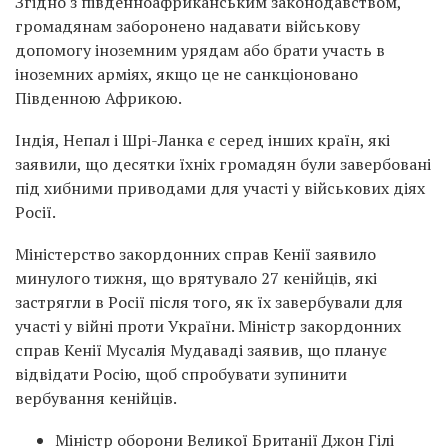
Згідно з південноафриканським законодавством,
громадянам заборонено надавати військову
допомогу іноземним урядам або брати участь в
іноземних арміях, якщо це не санкціоновано
Південною Африкою.
Індія, Непал і Шрі-Ланка є серед інших країн, які
заявили, що десятки їхніх громадян були завербовані
під хибними приводами для участі у військових діях
Росії.
Міністерство закордонних справ Кенії заявило
минулого тижня, що врятувало 27 кенійців, які
застрягли в Росії після того, як їх завербували для
участі у війні проти України. Міністр закордонних
справ Кенії Мусалія Мудаваді заявив, що планує
відвідати Росію, щоб спробувати зупинити
вербування кенійців.
Міністр оборони Великої Британії Джон Гілі