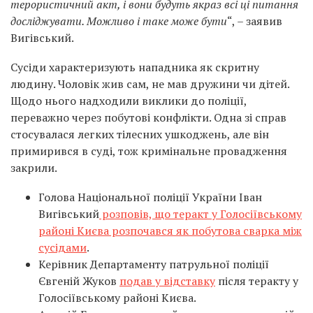
терористичний акт, і вони будуть якраз всі ці питання
досліджувати. Можливо і таке може бути
“, – заявив
Вигівський.
Сусіди характеризують нападника як скритну
людину. Чоловік жив сам, не мав дружини чи дітей.
Щодо нього надходили виклики до поліції,
переважно через побутові конфлікти. Одна зі справ
стосувалася легких тілесних ушкоджень, але він
примирився в суді, тож кримінальне провадження
закрили.
Голова Національної поліції України Іван
Вигівський
розповів, що теракт у Голосіївському
районі Києва розпочався як побутова сварка між
сусідами
.
Керівник Департаменту патрульної поліції
Євгеній Жуков
подав у відставку
після теракту у
Голосіївському районі Києва.