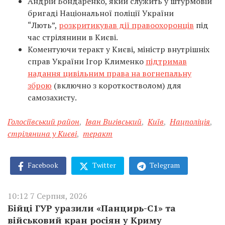
Андрій Бондаренко, який служить у штурмовій
бригаді Національної поліції України
“Лють”,
розкритикував дії правоохоронців
під
час стрілянини в Києві.
Коментуючи теракт у Києві, міністр внутрішніх
справ України Ігор Клименко
підтримав
надання цивільним права на вогнепальну
зброю
(включно з короткостволом) для
самозахисту.
Голосіївський район
,
Іван Вигівський
,
Київ
,
Нацполіція
,
стрілянина у Києві
,
теракт
Facebook
Twitter
Telegram
10:12 7 Серпня, 2026
Бійці ГУР уразили «Панцирь-С1» та
військовий кран росіян у Криму