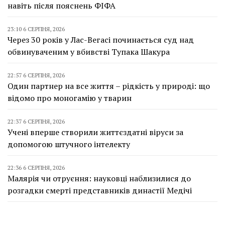
навіть після пояснень ФІФА
23:10 6 СЕРПНЯ, 2026
Через 30 років у Лас-Вегасі починається суд над
обвинуваченим у вбивстві Тупака Шакура
22:57 6 СЕРПНЯ, 2026
Один партнер на все життя – рідкість у природі: що
відомо про моногамію у тварин
22:37 6 СЕРПНЯ, 2026
Учені вперше створили життєздатні віруси за
допомогою штучного інтелекту
22:36 6 СЕРПНЯ, 2026
Малярія чи отруєння: науковці наблизилися до
розгадки смерті представників династії Медічі