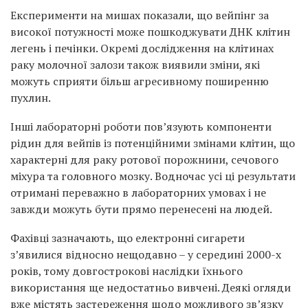
Експерименти на мишах показали, що вейпінг за
високої потужності може пошкоджувати ДНК клітин
легень і печінки. Окремі дослідження на клітинах
раку молочної залози також виявили зміни, які
можуть сприяти більш агресивному поширенню
пухлин.
Інші лабораторні роботи пов’язують компоненти
рідин для вейпів із потенційними змінами клітин, що
характерні для раку ротової порожнини, сечового
міхура та головного мозку. Водночас усі ці результати
отримані переважно в лабораторних умовах і не
завжди можуть бути прямо перенесені на людей.
Фахівці зазначають, що електронні сигарети
з’явилися відносно нещодавно – у середині 2000-х
років, тому довгострокові наслідки їхнього
використання ще недостатньо вивчені. Деякі огляди
вже містять застереження щодо можливого зв’язку