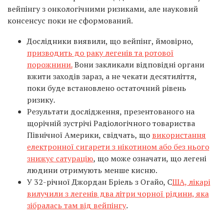
вейпінгу з онкологічними ризиками, але науковий
консенсус поки не сформований.
Дослідники виявили, що вейпінг, ймовірно,
призводить до раку легенів та ротової
порожнини.
Вони закликали відповідні органи
вжити заходів зараз, а не чекати десятиліття,
поки буде встановлено остаточний рівень
ризику.
Результати дослідження, презентованого на
щорічній зустрічі Радіологічного товариства
Північної Америки, свідчать, що
використання
електронної сигарети з нікотином або без нього
знижує сатурацію
, що може означати, що легені
людини отримують менше кисню.
У 32-річної Джордан Бріель з Огайо, С
ША, лікарі
вилучили з легенів два літри чорної рідини, яка
зібралась там від вейпінгу
.