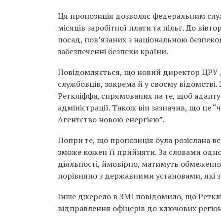
Ця пропозиція дозволяє федеральним слу
місяців заробітної плати та пільг. До вівт
посад, пов’язаних з національною безпеко
забезпеченні безпеки країни.
Повідомляється, що новий директор ЦРУ 
службовців, зокрема й у своєму відомстві.
Реткліффа, спрямованих на те, щоб адапту
адміністрації. Також він зазначив, що це “
Агентство новою енергією”.
Попри те, що пропозиція була розіслана вс
зможе кожен її прийняти. За словами одног
діяльності, ймовірно, матимуть обмеження
порівняно з державними установами, які 
Інше джерело в ЗМІ повідомило, що Ретклі
відправлення офіцерів до ключових регіон