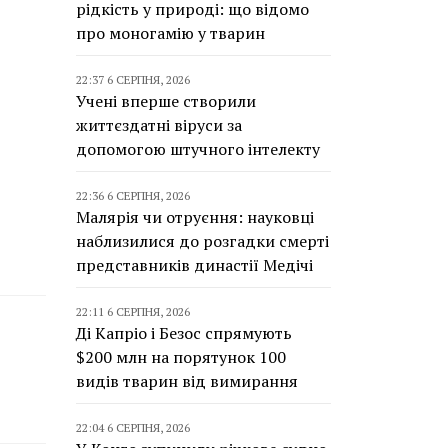
рідкість у природі: що відомо
про моногамію у тварин
22:37 6 СЕРПНЯ, 2026
Учені вперше створили
життєздатні віруси за
допомогою штучного інтелекту
22:36 6 СЕРПНЯ, 2026
Малярія чи отруєння: науковці
наблизилися до розгадки смерті
представників династії Медічі
22:11 6 СЕРПНЯ, 2026
Ді Капріо і Безос спрямують
$200 млн на порятунок 100
видів тварин від вимирання
22:04 6 СЕРПНЯ, 2026