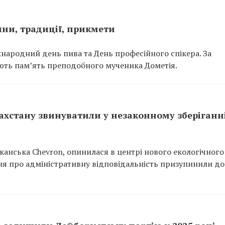
нини, традиції, прикмети
іжнародний день пива та День професійного спікера. За
ть пам’ять преподобного мученика Дометія.
хстану звинуватили у незаконному зберіганн
иканська Chevron, опинилася в центрі нового екологічного
ння про адміністративну відповідальність призупинили до