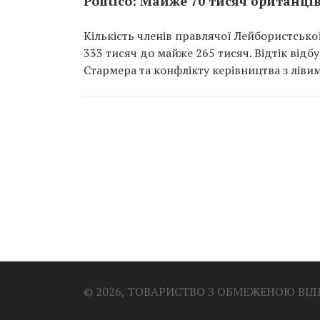
Politico: Майже 70 тисяч британці
Кількість членів правлячої Лейбористської 
333 тисяч до майже 265 тисяч. Відтік відб
Стармера та конфлікту керівництва з лівим
© 2026, ТОВАРИСТВО З ОБМЕЖЕНОЮ ВІ