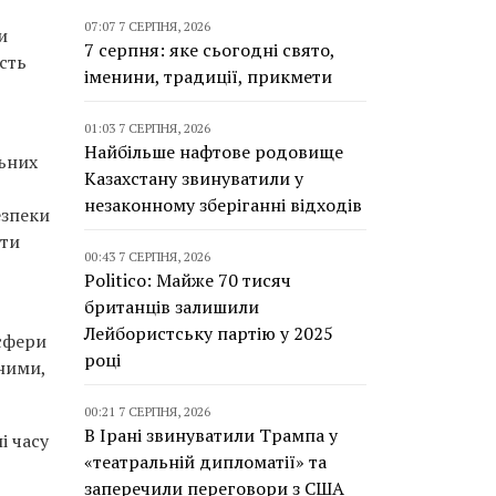
07:07 7 СЕРПНЯ, 2026
и
7 серпня: яке сьогодні свято,
ість
іменини, традиції, прикмети
01:03 7 СЕРПНЯ, 2026
Найбільше нафтове родовище
ьних
Казахстану звинуватили у
незаконному зберіганні відходів
езпеки
ити
00:43 7 СЕРПНЯ, 2026
Politico: Майже 70 тисяч
британців залишили
Лейбористську партію у 2025
 сфери
році
ними,
00:21 7 СЕРПНЯ, 2026
В Ірані звинуватили Трампа у
і часу
«театральній дипломатії» та
заперечили переговори з США