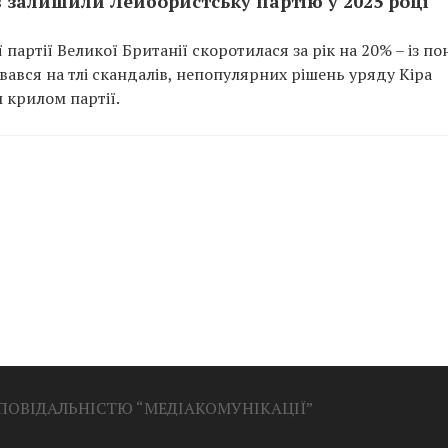
в залишили Лейбористську партію у 2025 році
партії Великої Британії скоротилася за рік на 20% – із по
увався на тлі скандалів, непопулярних рішень уряду Кіра
 крилом партії.
ДПОВІДАЛЬНІСТЮ “МЕДІАКОМУНІКАЦІЇ”