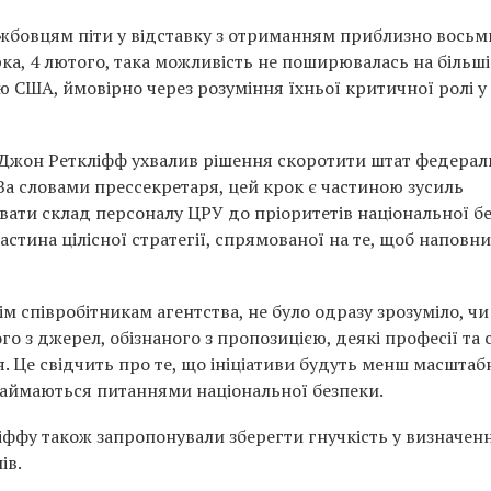
жбовцям піти у відставку з отриманням приблизно восьм
орка, 4 лютого, така можливість не поширювалась на більш
ю США, ймовірно через розуміння їхньої критичної ролі у
Джон Реткліфф ухвалив рішення скоротити штат федерал
 За словами прессекретаря, цей крок є частиною зусиль
вати склад персоналу ЦРУ до пріоритетів національної б
частина цілісної стратегії, спрямованої на те, щоб наповн
ім співробітникам агентства, не було одразу зрозуміло, чи
о з джерел, обізнаного з пропозицією, деякі професії та
. Це свідчить про те, що ініціативи будуть менш масштаб
займаються питаннями національної безпеки.
ффу також запропонували зберегти гнучкість у визначенн
ів.