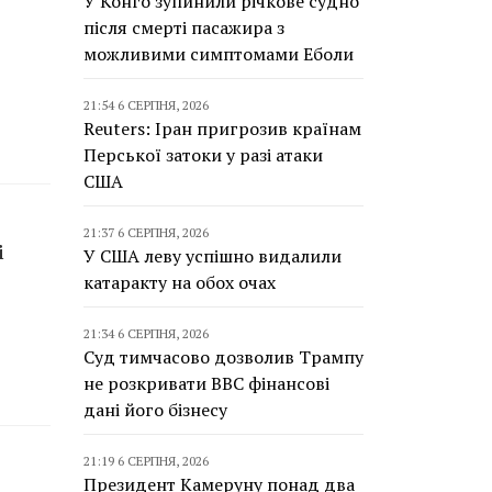
У Конго зупинили річкове судно
після смерті пасажира з
можливими симптомами Еболи
21:54 6 СЕРПНЯ, 2026
Reuters: Іран пригрозив країнам
Перської затоки у разі атаки
США
21:37 6 СЕРПНЯ, 2026
і
У США леву успішно видалили
катаракту на обох очах
21:34 6 СЕРПНЯ, 2026
Суд тимчасово дозволив Трампу
не розкривати BBC фінансові
дані його бізнесу
21:19 6 СЕРПНЯ, 2026
Президент Камеруну понад два