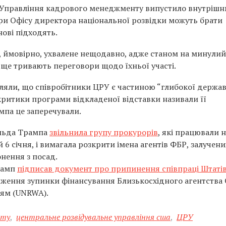
 Управління кадрового менеджменту випустило внутріш
цери Офісу директора національної розвідки можуть брати
нові підходять.
 ймовірно, ухвалене нещодавно, адже станом на минулий
ще тривають переговори щодо їхньої участі.
ляли, що співробітники ЦРУ є частиною “глибокої держав
 критики програми відкладеної відставки називали її
мпа це заперечували.
альда Трампа
звільнила групу прокурорів
, які працювали 
 січня, і вимагала розкрити імена агентів ФБР, залучени
онення з посад.
рамп
підписав документ про припинення співпраці Штатів
ження зупинки фінансування Близькосхідного агентства
ям (UNRWA).
ату
,
центральне розвідувальне управління сша
,
ЦРУ