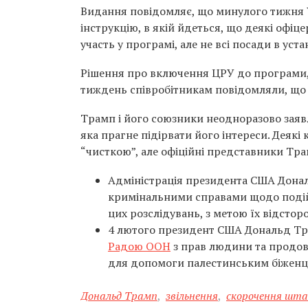
Видання повідомляє, що минулого тижня
інструкцію, в якій йдеться, що деякі офі
участь у програмі, але не всі посади в уста
Рішення про включення ЦРУ до програми,
тиждень співробітникам повідомляли, що 
Трамп і його союзники неодноразово заяв
яка прагне підірвати його інтереси. Деякі
“чисткою”, але офіційні представники Тра
Адміністрація президента США Дон
кримінальними справами щодо подій 6
цих розслідувань, з метою їх відстор
4 лютого президент США Дональд Т
Радою ООН
з прав людини та продов
для допомоги палестинським біженц
Дональд Трамп
,
звільнення
,
скорочення шт