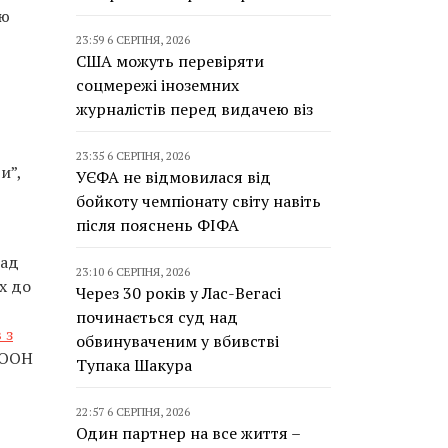
ню
23:59 6 СЕРПНЯ, 2026
США можуть перевіряти
соцмережі іноземних
журналістів перед видачею віз
23:35 6 СЕРПНЯ, 2026
и”,
УЄФА не відмовилася від
бойкоту чемпіонату світу навіть
після пояснень ФІФА
над
23:10 6 СЕРПНЯ, 2026
х до
Через 30 років у Лас-Вегасі
починається суд над
 з
обвинуваченим у вбивстві
 ООН
Тупака Шакура
22:57 6 СЕРПНЯ, 2026
Один партнер на все життя –