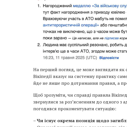
На перший погляд, це може виглядати як ф
Вікіпедії вказує на системну практику сам
йде не лише про дотримання правил, а про
Щоб зрозуміти, чи справді правила Вікіпед
звернулися за розʼясненням до одного з ад
погодився прокоментувати ситуацію:
– Чи існує окрема позиція щодо загиб