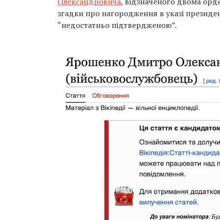
Олександровича
, відзначеного двома ор
згадки про нагородження в указі президен
“недостатньо підтвердженою”.