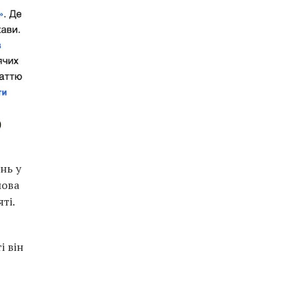
нь у
мова
ті.
і він