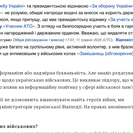
ормалізм або надмірна буквальність. Але аналіз редагува
е щодо українських військових. Це викликає підозру, що 
 вплив на інформаційну політику у сфері військової пам’я
ії не дозволяють вшановувати навіть героїв війни, ми
міністраторів української Вікіпедії. На правах анонімност
лих військових?