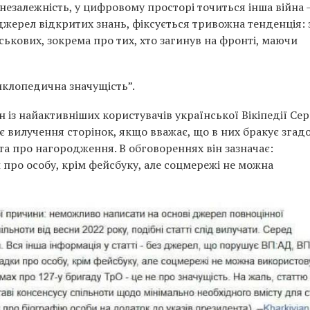
незалежність, у цифровому просторі точиться інша війна –
 джерел відкритих знань, фіксується тривожна тенденція: 
ськових, зокрема про тих, хто загинув на фронті, маючи
клопедична значущість”.
із найактивніших користувачів української Вікіпедії Сер
ює вилучення сторінок, якщо вважає, що в них бракує згад
а про нагородження. В обговореннях він зазначає:
про особу, крім фейсбуку, але соцмережі не можна