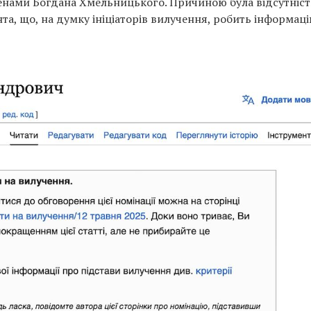
денами Богдана Хмельницького. Причиною була відсутніст
та, що, на думку ініціаторів вилучення, робить інформац