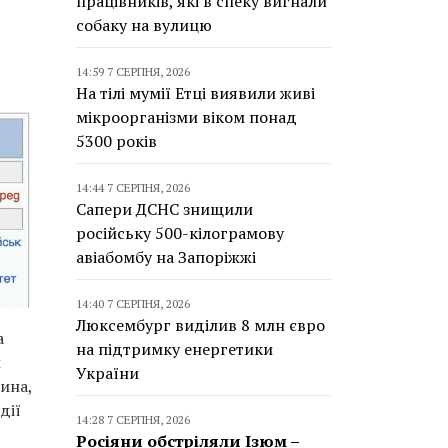
працівників, які в спеку вигнали
собаку на вулицю
14:59 7 СЕРПНЯ, 2026
На тілі мумії Етці виявили живі
мікроорганізми віком понад
5300 років
14:44 7 СЕРПНЯ, 2026
Сапери ДСНС знищили
російську 500-кілограмову
авіабомбу на Запоріжжі
14:40 7 СЕРПНЯ, 2026
Люксембург виділив 8 млн євро
а
на підтримку енергетики
м
України
ина,
дії
14:28 7 СЕРПНЯ, 2026
Росіяни обстріляли Ізюм –