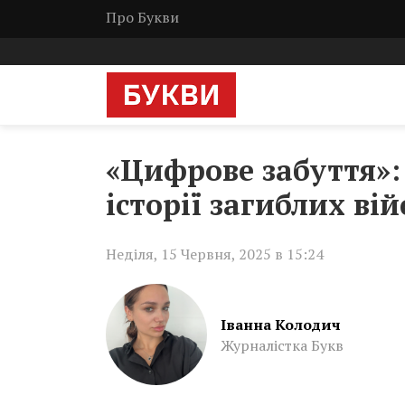
Про Букви
«Цифрове забуття»: 
історії загиблих ві
Неділя, 15 Червня, 2025 в 15:24
Іванна Колодич
Журналістка Букв