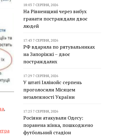
18:03 7 СЕРПНЯ, 2026
На Рівненщині через вибух
гранати постраждали двоє
людей
17:43 7 СЕРПНЯ, 2026
РФ вдарила по рятувальниках
на Запоріжжі – двоє
постраждалих
17:29 7 СЕРПНЯ, 2026
У штаті Іллінойс серпень
проголосили Місяцем
незалежності України
ча
,
17:25 7 СЕРПНЯ, 2026
Росіяни атакували Одесу:
поранена жінка, пошкоджено
итра
футбольний стадіон