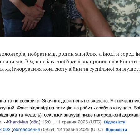
олонтерів, побратимів, родин загиблих, а іноді й серед і
ї написав: “Одні небагатооб’єктні, як прописані в Конститу
ся як ігнорування контексту війни та суспільної значущос