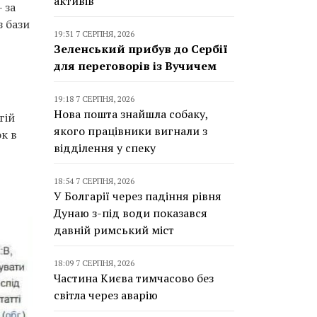
активів
 за
з бази
19:31 7 СЕРПНЯ, 2026
Зеленський прибув до Сербії
для переговорів із Вучичем
19:18 7 СЕРПНЯ, 2026
Нова пошта знайшла собаку,
гій
якого працівники вигнали з
ок в
відділення у спеку
18:54 7 СЕРПНЯ, 2026
У Болгарії через падіння рівня
Дунаю з-під води показався
давній римський міст
18:09 7 СЕРПНЯ, 2026
Частина Києва тимчасово без
світла через аварію