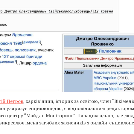
гій Петров
, харків’янин, історик за освітою, член “Вікімеді
о популяризує енциклопедію, є відповідальним редакторо
ого центру “Майдан Моніторинг”. Парадоксально, але люд
викреслює імена загиблих захисників з онлайн-енциклопе