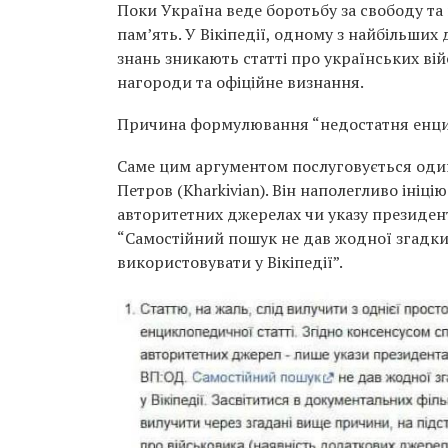
Поки Україна веде боротьбу за свободу та 
памʼять. У Вікіпедії, одному з найбільших
знань зникають статті про українських вій
нагороди та офіційне визнання.
Причина формулювання “недостатня енци
Саме цим аргументом послуговується один 
Петров (Kharkivian). Він наполегливо ініці
авторитетних джерелах чи указу президент
“Самостійний пошук не дав жодної згадки 
використовувати у Вікіпедії”.