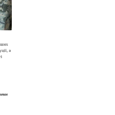
нших
ції, а
ті