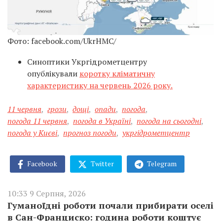
Фото: facebook.com/UkrHMC/
Синоптики Укргідрометцентру
опублікували
коротку кліматичну
характеристику на червень 2026 року.
11 червня
,
грози
,
дощі
,
опади
,
погода
,
погода 11 червня
,
погода в Україні
,
погода на сьогодні
,
погода у Києві
,
прогноз погоди
,
укргідрометцентр
Facebook
Twitter
Telegram
10:33 9 Серпня, 2026
Гуманоїдні роботи почали прибирати оселі
в Сан-Франциско: година роботи коштує