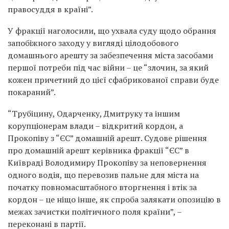
правосуддя в країні”.
У фракції наголосили, що ухвала суду щодо обрання
запобіжного заходу у вигляді цілодобового
домашнього арешту за забезпечення міста засобами
першої потреби під час війни – це “злочин, за який
кожен причетний до цієї сфабрикованої справи буде
покараний”.
“Трубіцину, Одарченку, Дмитруку та іншим
корупціонерам влади – відкритий кордон, а
Прокопіву з “ЄС” домашній арешт. Судове рішення
про домашній арешт керівника фракції “ЄС” в
Київраді Володимиру Прокопіву за неповернення
одного водія, що перевозив пальне для міста на
початку повномасштабного вторгнення і втік за
кордон – це ніщо інше, як спроба залякати опозицію в
межах зачистки політичного поля країни”, –
переконані в партії.