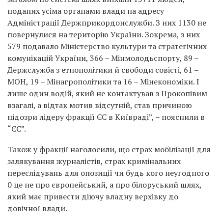
поданих усіма органами влади на адресу
Адміністрації Держприкордонслужби. З них 1130 не
повернулися на територію України. Зокрема, з них
579 подавало Міністерство культури та стратегічних
комунікацій України, 366 – Мінмолодьспорту, 89 –
Держслужба з етнополітики й свободи совісті, 61 –
МОН, 19 – Мінагрополітики та 16 – Мінекономіки. І
лише один водій, який не контактував з Прокопівим
взагалі, а відтак мотив відсутній, став причиною
підозри лідеру фракції ЄС в Київраді”, – пояснили в
“ЄС”.
Також у фракції наголосили, що страх мобілізації для
залякування журналістів, страх кримінальних
переслідувань для опозиції чи будь кого неугодного
0 це не про європейський, а про білоруський шлях,
який має привести діючу владну верхівку до
довічної влади.