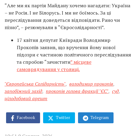
“Але ми як партія Майдану хочемо нагадати: Україна
– не Росія. І не Білорусь. І ми не боїмось. За ці
переслідування доведеться відповідати. Рано чи
пізно”, – резюмували в “Євросолідарності”.
17 квітня депутат Київради Володимир
Прокопів заявив, що вручення йому нової
підозри є частиною політичного переслідування
та спробою “зачистити
” місцеве
самоврядування у столиці.
"Європейська Солідарність"
,
володимир прокопів
,
запобіжний захід
,
прокопів голова фракції "ЄС"
,
суд
,
цілодобовий арешт
Facebook
Twitter
Telegram
10:51 9 Серпня, 2026