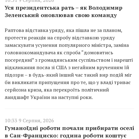
Уся президентська рать – як Володимир
Зеленський оновлював свою команду
Раптова відставка уряду, яка пішла не за планом,
протести реакція на спробу відставкою уряду
замаскувати усунення популярного міністра, заміна
головнокомандувача як спроба “домовитись
посередині” з громадянським суспільством і нарешті
відкликання посла зі США з негайним врученням їй
підозри – в будь-який інший час такий вир подій міг
би викликати припущення про те, що у владі триває
серйозна криза, яка перекроїть політичний
ландшафт України на наступні роки.
10:33 9 Серпня, 2026
Гуманоїдні роботи почали прибирати оселі
в Сан-Франциско: година роботи коштує