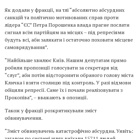
Як додали у фракції, на тлі “абсолютно абсурдних
санкцій та політично мотивованих справ проти
лідера “ЄС” Петра Порошенка влада прагне послати
сигнал всім партійцям на місцях – під репресіями
будуть всі, аби залякати і остаточно поховати місцеве
самоврядування”.
“Найбільше хвилює Київ. Нашим депутатам прямо
робили пропозиції голосувати за секретаря від
“слуг”, аби потім відсторонити обраного голову міста
Кличка і взяти столицю під контроль. У разі відмови
обіцяли репресії. Саме їх і почали реалізовувати з
Прокопіва”, – вважають в опозиції.
Також у фракції розкритикували зміст
обвинувачення.
“Зміст обвинувачень катастрофічно абсурдна. Уявіть:
загалом по системі шлях виїхали 15711 людей,