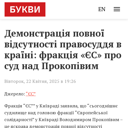
EN
Демонстрація повної
відсутності правосуддя в
країні: фракція «ЄС» про
суд над Прокопівим
Вівторок, 22 Квітня, 2025 в 19:26
Джерело:
“ЄС”
Фракція “ЄС”” у Київраді заявила, що “сьогоднішнє
судилище над головою фракції “Європейської
солідарності” у Київраді Володимиром Прокопівим –
це яскрава демонстрація повної відсутності