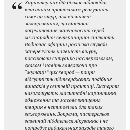
Характер цих дій більше відповідає
класичним протоколам реагування
саме на ящур, ніж визначені
захворювання, що викликає
обґрунтоване занепокоєння серед
міжнародної ветеринарної спільноти.
Водночас офіційні російські служби
заперечують наявність ящуру,
пояснюючи ситуацію пастерельозом,
сказом і навіть заявляючи про
“мутації” цих хвороб — попри
відсутність підтверджених подібних
випадків у світовій практиці. Експерти
наголошують: масштабні карантинні
обмеження та масове знищення
тварин є нетиповими для таких
захворювань. Зокрема, пастерельоз
зазвичай піддається лікуванню і не
потребує радикальних заходів такого