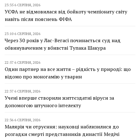
23:35 6 СЕРПНЯ, 2026
УЄФА не відмовилася від бойкоту чемпіонату світу
навіть після пояснень ФІФА
23:10 6 СЕРПНЯ, 2026
Через 30 років у Лас-Вегасі починається суд над
обвинуваченим у вбивстві Тупака Шакура
22:57 6 СЕРПНЯ, 2026
Один партнер на все життя – рідкість у природі: що
відомо про моногамію у тварин
22:37 6 СЕРПНЯ, 2026
Учені вперше створили життєздатні віруси за
допомогою штучного інтелекту
22:36 6 СЕРПНЯ, 2026
Малярія чи отруєння: науковці наблизилися до
розгадки смерті представників династії Медічі