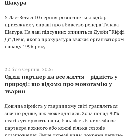
Шакура
У Лас-Вегасі 10 серпня розпочнеться відбір
присяжних у справі про вбивство репера Тупака
Шакура. На лаві підсудних опиниться Дуейн “Кіффі
Ді” Девіс, якого прокуратура вважає організатором
нападу 1996 року.
22:57 6 Серпня, 2026
Один партнер на все життя – рідкість у
природі: що відомо про моногамію у
тварин
Довічна вірність у тваринному світі трапляється
значно рідше, ніж може здатися. Хоча понад 90%
птахів утворюють пари, більшість із них змінює
партнера кожного або кожні кілька сезонів
розмноження. Лише окремі види, зокрема папуги-