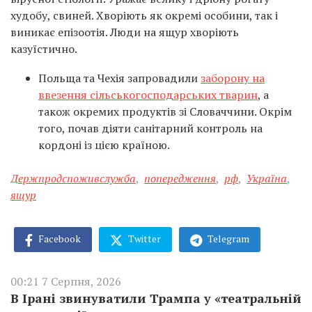
худобу, свиней. Хворіють як окремі особини, так і
виникає епізоотія. Люди на ящур хворіють
казуїстично.
Польща та Чехія запровадили
заборону на
ввезення сільськогосподарських тварин
, а
також окремих продуктів зі Словаччини. Окрім
того, почав діяти санітарний контроль на
кордоні із цією країною.
Держпродспоживслужба
,
попередження
,
рф
,
Україна
,
ящур
Facebook
Twitter
Telegram
00:21 7 Серпня, 2026
В Ірані звинуватили Трампа у «театральній