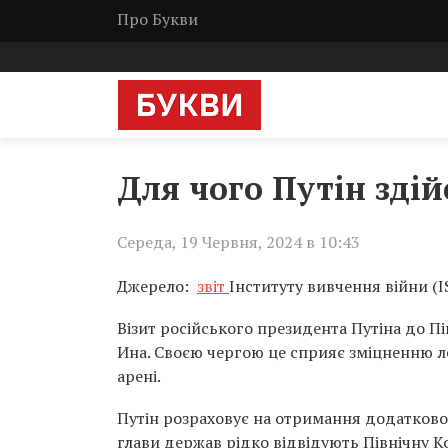
Про Букви
Для чого Путін зді
Середа, 19 Червня, 2024 в 10:43
Джерело:
звіт
Інституту вивчення війни (
Візит російського президента Путіна до П
Ина. Своєю чергою це сприяє зміцненню ле
арені.
Путін розраховує на отримання додатково
глави держав рідко відвідують Північну Ко