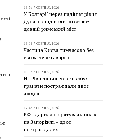
18:54 7 СЕРПНЯ, 2026
У Болгарії через падіння рівня
 меті
Дунаю з-під води показався
давній римський міст
а
18:09 7 СЕРПНЯ, 2026
Частина Києва тимчасово без
світла через аварію
18:03 7 СЕРПНЯ, 2026
ити на
На Рівненщині через вибух
гранати постраждали двоє
людей
17:43 7 СЕРПНЯ, 2026
РФ вдарила по рятувальниках
на Запоріжжі – двоє
між
постраждалих
х