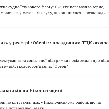
не судно “тіньового флоту” РФ, яке перевозило зерно,
 мовиться у матеріалах суду, що опинилися в розпорядже
их» у реєстрі «Оберіг»: посадовцям ТЦК оголо
ектування та соціальної підтримки повідомили про підо
тру військовозобов’язаних “Оберіг”.
вальників на Нікопольщині
или по рятувальниках у Нікопольському районі, що на
ідків попередньої атаки.