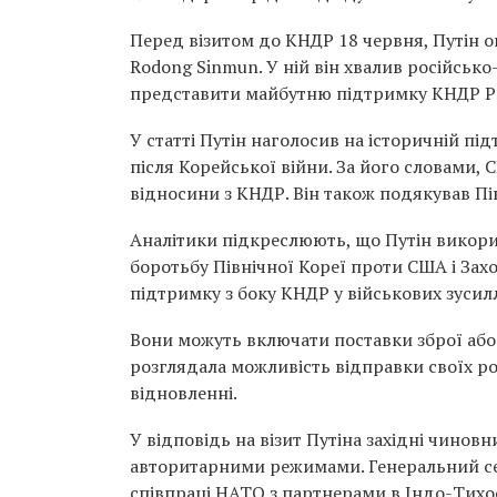
Перед візитом до КНДР 18 червня, Путін о
Rodong Sinmun. У ній він хвалив російсько
представити майбутню підтримку КНДР Рос
У статті Путін наголосив на історичній пі
після Корейської війни. За його словами,
відносини з КНДР. Він також подякував Півн
Аналітики підкреслюють, що Путін викори
боротьбу Північної Кореї проти США і Захо
підтримку з боку КНДР у військових зусилля
Вони можуть включати поставки зброї або
розглядала можливість відправки своїх ро
відновленні.
У відповідь на візит Путіна західні чино
авторитарними режимами. Генеральний се
співпраці НАТО з партнерами в Індо-Тихоо