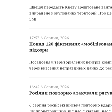
Швеція передасть Києву арештоване вантаж
викрадене з окупованих територій. Про це
ЗМІ.
17:53 6 Серпня, 2026
Понад 120 фіктивних «мобілізован
підозри
Посадовцям територіальних центрів компл
через внесення неправдивих даних до реєс
16:42 6 Серпня, 2026
Росіяни повторно атакували ряту
6 серпня російські війська повторно вдар
Дніпропетровщині, під час ліквідації насл