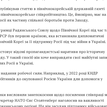
публікував статтю в північнокорейській державній газеті
-північнокорейське співробітництво. Це, ймовірно, має на
ії як частину спільної боротьби проти Заходу.
дтримці Радянського Союзу щодо Північної Кореї під час т
 СРСР був першою країною, яка встановила дипломатичні
ічній Кореї за її підтримку Росії під час війни в Україні.
стовує відомі пропагандистські наративи про історичну
ду. У такий спосіб він хоче виправдати свої майбутні зап
х Росії в Україні.
 надання робочої сили. Наприклад, у 2022 році КНДР
бітників до окупованої Росією України для допомоги у
вники висловили занепокоєння щодо посилення співпраці 
кретар НАТО Єнс Столтенберг наголосив на важливості
кеанському регіоні. Ще він засудив підтримку військови