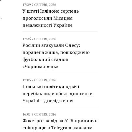
17:29 7 СЕРПНЯ, 2026
У штаті Іллінойс серпень
проголосили Місяцем
-
незалежності України
17:25 7 СЕРПНЯ, 2026
Росіяни атакували Одесу:
поранена жінка, пошкоджено
футбольний стадіон
«Чорноморець»
17:05 7 СЕРПНЯ, 2026
Польські політики вдвічі
перебільшили обсяг допомоги
Україні – дослідження
16:02 7 СЕРПНЯ, 2026
Фокстрот вслід за АТБ припиняє
співпрацю з Telegram-каналом