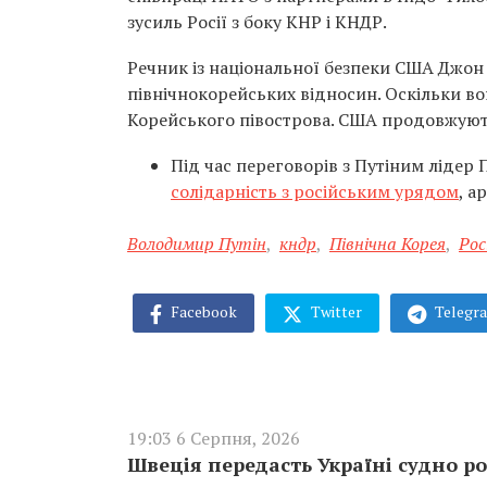
зусиль Росії з боку КНР і КНДР.
Речник із національної безпеки США Джон
північнокорейських відносин. Оскільки во
Корейського півострова. США продовжують
Під час переговорів з Путіним лідер 
солідарність з російським урядом
, а
Володимир Путін
,
кндр
,
Північна Корея
,
Рос
Facebook
Twitter
Telegr
19:03 6 Серпня, 2026
Швеція передасть Україні судно ро