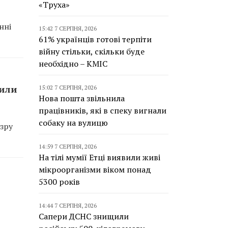
«Труха»
нні
15:42 7 СЕРПНЯ, 2026
61% українців готові терпіти
війну стільки, скільки буде
необхідно – КМІС
сили
15:02 7 СЕРПНЯ, 2026
Нова пошта звільнила
працівників, які в спеку вигнали
собаку на вулицю
зру
14:59 7 СЕРПНЯ, 2026
На тілі мумії Етці виявили живі
мікроорганізми віком понад
5300 років
14:44 7 СЕРПНЯ, 2026
Сапери ДСНС знищили