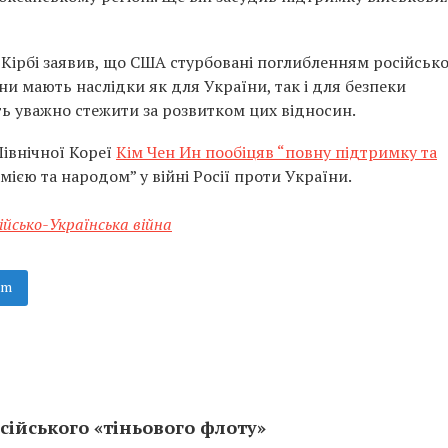
 Кірбі заявив, що США стурбовані поглибленням російсько
ни мають наслідки як для України, так і для безпеки
 уважно стежити за розвитком цих відносин.
Північної Кореї
Кім Чен Ин пообіцяв “повну підтримку та
рмією та народом” у війні Росії проти України.
ійсько-Українська війна
am
сійського «тіньового флоту»