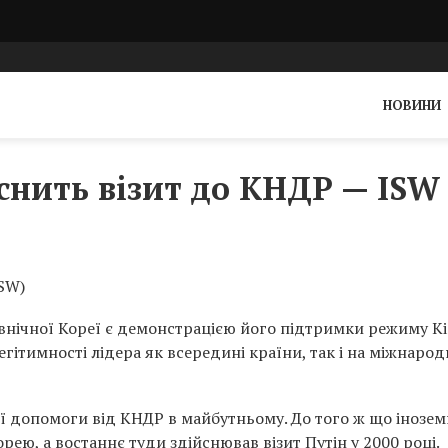
НОВИНИ
йснить візит до КНДР — ISW
ISW)
івнічної Кореї є демонстрацією його підтримки режиму К
гітимності лідера як всередині країни, так і на міжнарод
ї допомоги від КНДР в майбутньому. До того ж що інозем
рею, а востаннє туди здійснював візит Путін у 2000 році.