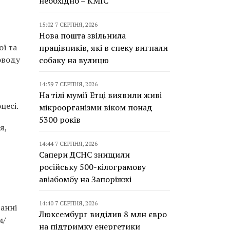
необхідно – КМІС
15:02 7 СЕРПНЯ, 2026
Нова пошта звільнила
ої та
працівників, які в спеку вигнали
оводу
собаку на вулицю
14:59 7 СЕРПНЯ, 2026
На тілі мумії Етці виявили живі
цесі.
мікроорганізми віком понад
5300 років
я,
14:44 7 СЕРПНЯ, 2026
Сапери ДСНС знищили
російську 500-кілограмову
авіабомбу на Запоріжжі
14:40 7 СЕРПНЯ, 2026
ванні
Люксембург виділив 8 млн євро
м/
на підтримку енергетики