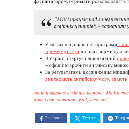
фасилітатором, отримати розклад занять т
“МОН працює над забезпечення
освітніх центрів”, – зазначили 
У межах національної програми
з по
преміумдоступ
до платформи для вив
В Україні стартує національний
проєк
– офіційно зробити англійську мовою
За результатами дослідження Мінцифр
викладають англійську мову, знають 
мапа цифрових освітніх центрів
,
Міністерст
умови для навчання
,
учні
,
школярі
Facebook
Twitter
Telegr