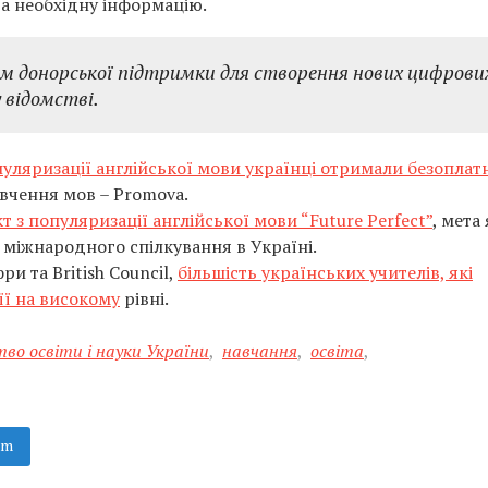
а необхідну інформацію.
м донорської підтримки для створення нових цифрови
у відомстві.
пуляризації англійської мови українці отримали безоплат
чення мов – Promova.
т з популяризації англійської мови “Future Perfect”
, мета
 міжнародного спілкування в Україні.
и та British Council,
більшість українських учителів, які
її на високому
рівні.
во освіти і науки України
,
навчання
,
освіта
,
am