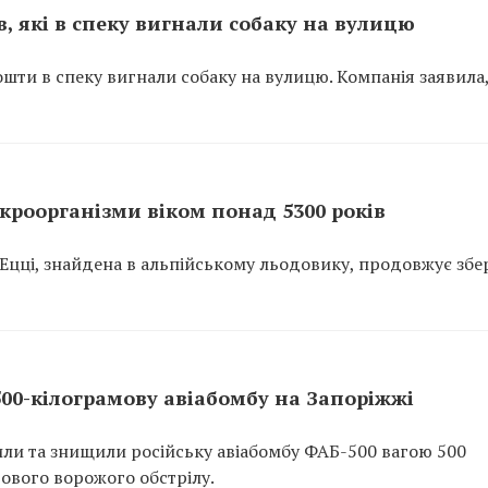
, які в спеку вигнали собаку на вулицю
ошти в спеку вигнали собаку на вулицю. Компанія заявила
ікроорганізми віком понад 5300 років
 Ецці, знайдена в альпійському льодовику, продовжує збе
00-кілограмову авіабомбу на Запоріжжі
ли та знищили російську авіабомбу ФАБ-500 вагою 500
гового ворожого обстрілу.