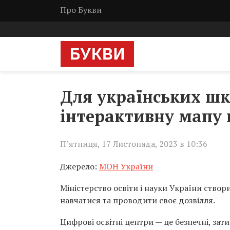
Про Букви
Для українських шк
інтерактивну мапу 
П’ятниця, 17 Листопада, 2023 в 10:36
Джерело:
МОН України
Міністерство освіти і науки України ство
навчатися та проводити своє дозвілля.
Цифрові освітні центри — це безпечні, зати