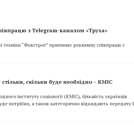
півпрацю з Telegram-каналом «Труха»
ої техніки “Фокстрот” припиняє рекламну співпрацю з
 стільки, скільки буде необхідно – КМІС
ного інституту соціології (КМІС), більшість українців
 буде потрібно, а також категорично відкидають передачу Р