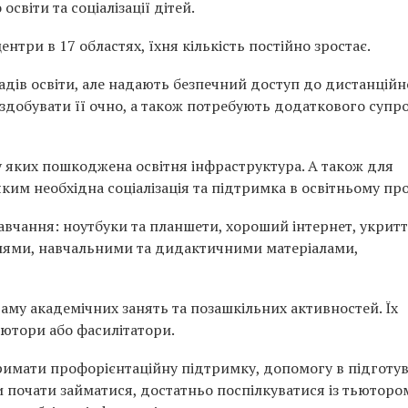
віти та соціалізації дітей.
ентри в 17 областях, їхня кількість постійно зростає.
адів освіти, але надають безпечний доступ до дистанційн
 здобувати її очно, а також потребують додаткового супр
у яких пошкоджена освітня інфраструктура. А також для
ким необхідна соціалізація та підтримка в освітньому про
навчання: ноутбуки та планшети, хороший інтернет, укритт
лями, навчальними та дидактичними матеріалами,
му академічних занять та позашкільних активностей. Їх
ьютори або фасилітатори.
тримати профорієнтаційну підтримку, допомогу в підготу
оби почати займатися, достатньо поспілкуватися із тьюторо