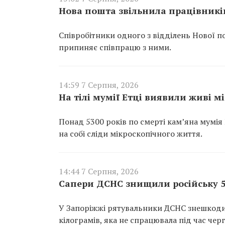
Нова пошта звільнила працівників
Співробітники одного з відділень Нової п
припиняє співпрацю з ними.
14:59 7 Серпня, 2026
На тілі мумії Етці виявили живі м
Понад 5300 років по смерті кам’яна мумія
на собі сліди мікроскопічного життя.
14:44 7 Серпня, 2026
Сапери ДСНС знищили російську 5
У Запоріжжі рятувальники ДСНС знешкоди
кілограмів, яка не спрацювала під час чер