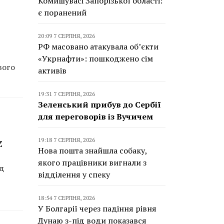
Комишувасі Запорізької області:
є поранений
20:09 7 СЕРПНЯ, 2026
РФ масовано атакувала об’єкти
«Укрнафти»: пошкоджено сім
вого
активів
19:31 7 СЕРПНЯ, 2026
Зеленський прибув до Сербії
для переговорів із Вучичем
19:18 7 СЕРПНЯ, 2026
Z
Нова пошта знайшла собаку,
якого працівники вигнали з
ід
відділення у спеку
18:54 7 СЕРПНЯ, 2026
У Болгарії через падіння рівня
Дунаю з-під води показався