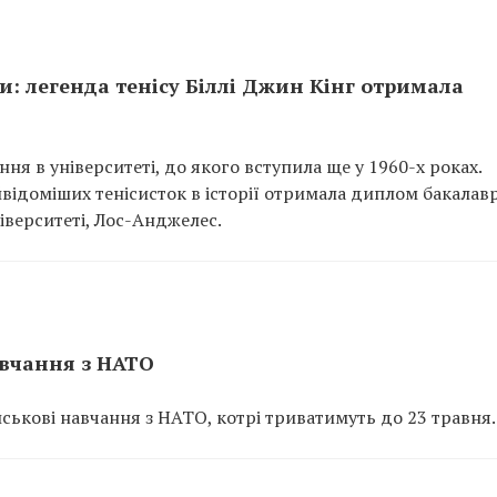
: легенда тенісу Біллі Джин Кінг отримала
ння в університеті, до якого вступила ще у 1960-х роках.
йвідоміших тенісисток в історії отримала диплом бакалавр
іверситеті, Лос-Анджелес.
авчання з НАТО
ійськові навчання з НАТО, котрі триватимуть до 23 травня.