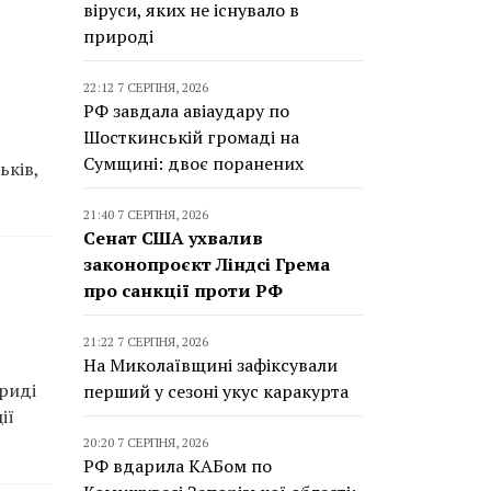
віруси, яких не існувало в
природі
22:12 7 СЕРПНЯ, 2026
РФ завдала авіаудару по
Шосткинській громаді на
Сумщині: двоє поранених
ьків,
21:40 7 СЕРПНЯ, 2026
Сенат США ухвалив
законопроєкт Ліндсі Грема
про санкції проти РФ
21:22 7 СЕРПНЯ, 2026
На Миколаївщині зафіксували
ориді
перший у сезоні укус каракурта
ії
20:20 7 СЕРПНЯ, 2026
РФ вдарила КАБом по