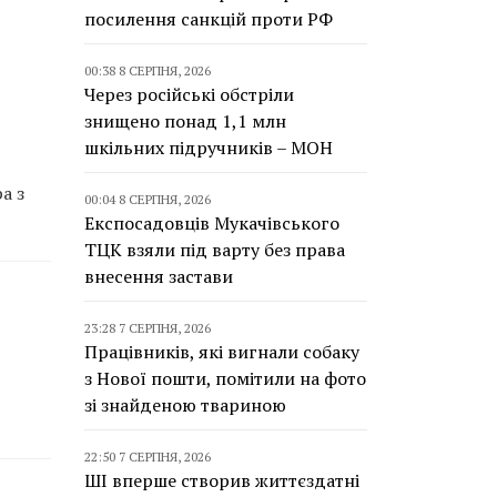
посилення санкцій проти РФ
00:38 8 СЕРПНЯ, 2026
Через російські обстріли
знищено понад 1,1 млн
шкільних підручників – МОН
а з
00:04 8 СЕРПНЯ, 2026
Експосадовців Мукачівського
ТЦК взяли під варту без права
внесення застави
23:28 7 СЕРПНЯ, 2026
Працівників, які вигнали собаку
з Нової пошти, помітили на фото
зі знайденою твариною
22:50 7 СЕРПНЯ, 2026
ШІ вперше створив життєздатні