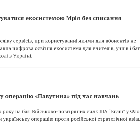
туватися екосистемою Мрія без списання
ліку сервісів, при користуванні якими для абонентів не
вна цифрова освітня екосистема для вчителів, учнів і бат
олі в Україні.
у операцію «Павутина» під час навчань
 року на базі Військово-повітряних сил США “Еглін” у Фл
 українську операцію проти російської стратегічної авіац