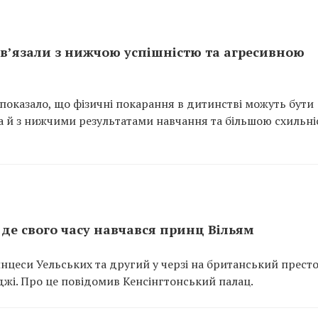
ов’язали з нижчою успішністю та агресивною
показало, що фізичні покарання в дитинстві можуть бути
 а й з нижчими результатами навчання та більшою схильн
де свого часу навчався принц Вільям
цеси Уельських та другий у черзі на британський престо
джі. Про це повідомив Кенсінгтонський палац.