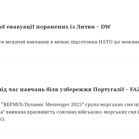
ї евакуації поранених із Литви – DW
ття медичні навчання в межах підготовки НАТО до можли
ід час навчань біля узбережжя Португалії – FA
 “REPMUS/Dynamic Messenger 2025” група морських сил п
а” виявила вразливість союзних військово-морських сил і
О.