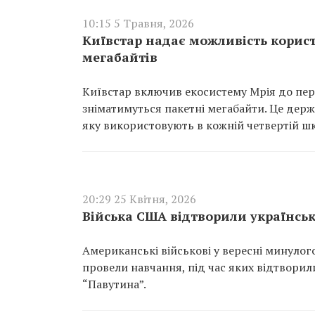
10:15 5 Травня, 2026
Київстар надає можливість корис
мегабайтів
Київстар включив екосистему Мрія до пере
зніматимуться пакетні мегабайти. Це держа
яку використовують в кожній четвертій шк
20:29 25 Квітня, 2026
Війська США відтворили українськ
Американські військові у вересні минулого
провели навчання, під час яких відтворили
“Павутина”.