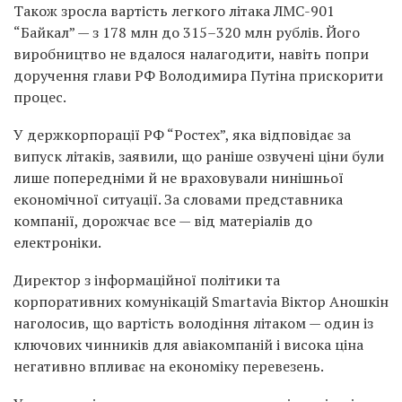
Також зросла вартість легкого літака ЛМС-901
“Байкал” — з 178 млн до 315–320 млн рублів. Його
виробництво не вдалося налагодити, навіть попри
доручення глави РФ Володимира Путіна прискорити
процес.
У держкорпорації РФ “Ростех”, яка відповідає за
випуск літаків, заявили, що раніше озвучені ціни були
лише попередніми й не враховували нинішньої
економічної ситуації. За словами представника
компанії, дорожчає все — від матеріалів до
електроніки.
Директор з інформаційної політики та
корпоративних комунікацій Smartavia Віктор Аношкін
наголосив, що вартість володіння літаком — один із
ключових чинників для авіакомпаній і висока ціна
негативно впливає на економіку перевезень.