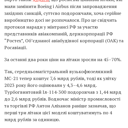
мали замінити Boeing і Airbus після запровадження
західних санкцій, суттєво подорожчали, хоча серійне
виробництво досі не розпочалося. Про це свідчить
протокол наради у мінтрансі РФ за участю
представників авіакомпаній, держкорпорації РФ
“Ростех”, Об’єднаної авіабудівної корпорації (ОАК) та
Росавіації.
За останні два роки ціни на літаки зросли на 45–70%.
Так, середньомагістральний вузькофюзеляжний
МС-21 тепер коштує 7,6 млрд рублів, тоді як улітку
2023 року його оцінювали у 4,3–4,6 млрд.
Турбогвинтовий Іл-114-300 подорожчав з 1,44 млрд
до 2,6 млрд рублів. Водночас міністр промисловості
та торгівлі РФ Антон Аліханов раніше зазначав, що
перші три літаки цієї моделі коштуватимуть по 4
млрд рублів за одиницю.