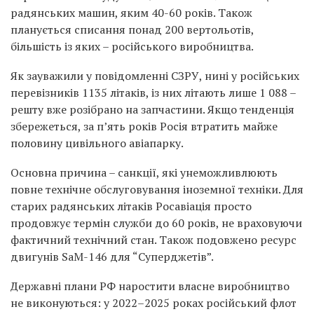
радянських машин, яким 40-60 років. Також
планується списання понад 200 вертольотів,
більшість із яких – російського виробництва.
Як зауважили у повідомленні СЗРУ, нині у російських
перевізників 1135 літаків, із них літають лише 1 088 –
решту вже розібрано на запчастини. Якщо тенденція
збережеться, за п’ять років Росія втратить майже
половину цивільного авіапарку.
Основна причина – санкції, які унеможливлюють
повне технічне обслуговування іноземної техніки. Для
старих радянських літаків Росавіація просто
продовжує термін служби до 60 років, не враховуючи
фактичний технічний стан. Також подовжено ресурс
двигунів SaM-146 для “Суперджетів”.
Державні плани РФ наростити власне виробництво
не виконуються: у 2022–2025 роках російський флот