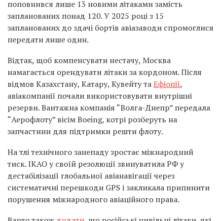
поповнився лише 13 новими літаками замість
запланованих понад 120. У 2025 році з 15
запланованих до здачі бортів авіазаводи спромоглися
передати лише один.
Відтак, щоб компенсувати нестачу, Москва
намагається орендувати літаки за кордоном. Після
відмов Казахстану, Катару, Кувейту та
Ефіопії
,
авіакомпанії почали використовувати внутрішні
резерви. Вантажна компанія “Волга-Днепр” передала
“Аерофлоту” вісім Boeing, котрі розберуть на
запчастини для підтримки решти флоту.
На тлі технічного занепаду зростає міжнародний
тиск. ІКАО у своїй резолюції звинуватила РФ у
дестабілізації глобальної авіанавігації через
систематичні перешкоди GPS і закликала припинити
порушення міжнародного авіаційного права.
Варто також
додати
, що російські цивільні літаки, які