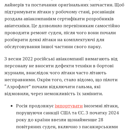
лайнерів та постачання оригінальних запчастин. Щоб
підтримувати літаки у робочому стані, росавіація
роздала авіакомпаніям сертифікати розробників
авіатехніки. Це дозволило перевізникам самостійно
проводити ремонт суден, після чого вони почали
розбирати деякі літаки на комплектуючі для
обслуговування іншої частини свого парку.
З весни 2022 російські авіакомпанії вимагають від
персоналу не вносити дефекти техніки в бортові
журнали, внаслідок чого літаки часто літають
несправними. Окрім того, стало відомо, що пілоти
“Аэрофлот” почали відключати гальма, які
відмовили, через неможливість їх замінити.
Росія продовжує
імпортувати
іноземні літаки,
порушуючи санкції США та ЄС. З початку 2024
року до країни ввезли щонайменше 28
повітряних суден, включно з пасажирськими