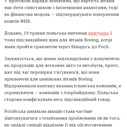
У протоколі наради зазначили, що вартість літаків
має бути співставною з іноземними аналогами, тоді
як фінансова модель — підтверджувати повернення
коштів ФНБ.
Додамо, 19 травня польська митниця
вилучила
5
тонн підсанкційних шин для літаків Boeing, котрі
мали пройти транзитом через Білорусь до Росії.
Зауважується, що шини задекларували у документах
як продукцію для легкових авто та автобусів, проте,
вже під час перевірки з’ясувалося, що вони
призначені для цивільних літаків Boeing.
Відправником вантажу вказана іспанська компанія, а
отримувачем — компанія з Азербайджану. Польська
сторона конфіскувала весь підсанкційний товар.
Російська цивільна авіація стала частіше
зіштовхуватися з технічними проблемами після того,
як західні санкції відрізали її від обслуговування