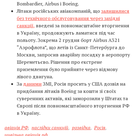
Bombardier, Airbus і Boeing.
Літаки російських авіакомпаній, що
залишилися
без технічного обслуговування через західні
санкції,
введені за повномасштабне вторгнення
в Україну, продовжують ламатися під час
польоту. Зокрема 2 грудня борт Airbus А321
“Аэрофлота”, що летів із Санкт-Петербурга до
Москви, запросив аварійну посадку в аеропорту
Шереметьєво. Рішення про екстрене
приземлення було прийняте через відмову
лівого двигуна.
За
даними
ЗМІ, Росія просить у США дозвіл на
придбання літаків Boeing за кошти зі своїх
суверенних активів, які заморозили у Штатах та
Європі після повномасштабного вторгнення РФ
в Україну.
авіація РФ
,
наслідки санкцій
,
розвідка
,
Росія
,
цивільна авіація рф