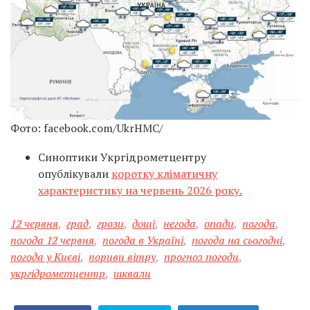
Фото: facebook.com/UkrHMC/
Синоптики Укргідрометцентру
опублікували
коротку кліматичну
характеристику на червень 2026 року.
12 червня
,
град
,
грози
,
дощі
,
негода
,
опади
,
погода
,
погода 12 червня
,
погода в Україні
,
погода на сьогодні
,
погода у Києві
,
пориви вітру
,
прогноз погоди
,
укргідрометцентр
,
шквали