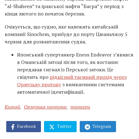
“al-Shaheen” та іракської нафти “Басра” у період з
кінця лютого по початок березня.
Очікується, що судно, яке належить китайській
компанії Sinochem, прибуде до порту Цюаньчжоу 5
червня для розвантаження судна.
Японський супертанкер
Eneos Endeavor
з’явився
в Оманській затоці після того, як востаннє
передавав сигнал із Перської затоки. Це
свідчить про
рідкісний таємний прохід через
Ормузьку протоку
з вимкненими системами
автоматичної ідентифікації.
Китай
,
Ормузька протока
,
танкери
Facebook
Twitter
Telegram