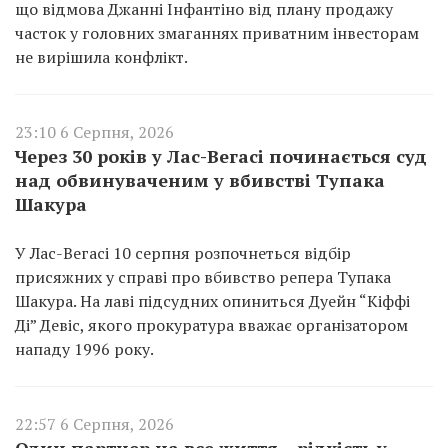
що відмова Джанні Інфантіно від плану продажу
часток у головних змаганнях приватним інвесторам
не вирішила конфлікт.
23:10 6 Серпня, 2026
Через 30 років у Лас-Вегасі починається суд
над обвинуваченим у вбивстві Тупака
Шакура
У Лас-Вегасі 10 серпня розпочнеться відбір
присяжних у справі про вбивство репера Тупака
Шакура. На лаві підсудних опиниться Дуейн “Кіффі
Ді” Девіс, якого прокуратура вважає організатором
нападу 1996 року.
22:57 6 Серпня, 2026
Один партнер на все життя – рідкість у