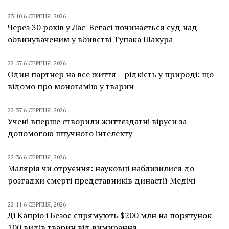
23:10 6 СЕРПНЯ, 2026
Через 30 років у Лас-Вегасі починається суд над
обвинуваченим у вбивстві Тупака Шакура
22:57 6 СЕРПНЯ, 2026
Один партнер на все життя – рідкість у природі: що
відомо про моногамію у тварин
22:37 6 СЕРПНЯ, 2026
Учені вперше створили життєздатні віруси за
допомогою штучного інтелекту
22:36 6 СЕРПНЯ, 2026
Малярія чи отруєння: науковці наблизилися до
розгадки смерті представників династії Медічі
22:11 6 СЕРПНЯ, 2026
Ді Капріо і Безос спрямують $200 млн на порятунок
100 видів тварин від вимирання