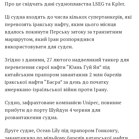
Про це свідчать дані судноплавства LSEG та Kpler.
Ці судна входять до числа кількох супертанкерів, які
перевозять іракську нафту, яким цього місяця
вдалось покинути Перську затоку за транзитним
маршрутом, який Іран розпорядився
використовувати для суден.
Згідно з даними, 27 лютого надвеликий танкер для
перевезення сирої нафти “Юань Гуй Ян” під
китайським прапором завантажив 2 млн барелів
іракської нафти “Басра” за день до початку
американо-ізраїльської війни проти Ірану.
Судно, зафрахтоване компанією Unipec, повинне
прибути до порту Шуйдун 4 червня для
розвантаження судна.
Друге судне, Ocean Lily під прапором Гонконгу,
завантажило по мільйону барелів катарської нафти