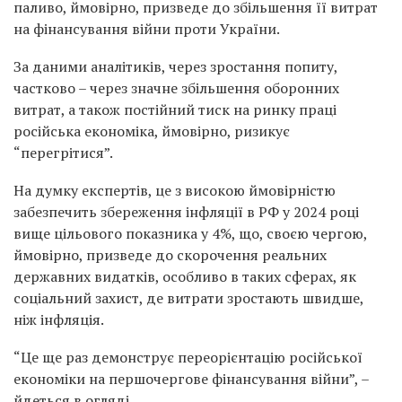
паливо, ймовірно, призведе до збільшення її витрат
на фінансування війни проти України.
За даними аналітиків, через зростання попиту,
частково – через значне збільшення оборонних
витрат, а також постійний тиск на ринку праці
російська економіка, ймовірно, ризикує
“перегрітися”.
На думку експертів, це з високою ймовірністю
забезпечить збереження інфляції в РФ у 2024 році
вище цільового показника у 4%, що, своєю чергою,
ймовірно, призведе до скорочення реальних
державних видатків, особливо в таких сферах, як
соціальний захист, де витрати зростають швидше,
ніж інфляція.
“Це ще раз демонструє переорієнтацію російської
економіки на першочергове фінансування війни”, –
йдеться в огляді.