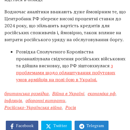
Водночас аналітики вважають дуже ймовірним те, що
Центробанк РФ збереже високі процентні ставки до
2024 року, що збільшить вартість кредитів для
російських споживачів і, ймовірно, також вплине на
витрати російського уряду на обслуговування боргу.
Розвідка Сполученого Королівства
проаналізувала свідчення російських військових
та дійшла висновку, що РФ зіштовхнулася
з
проблемами щодо облаштування побутових
умов армійців на полі бою в Україні.
британська розвідка
,
Війна в Україні
,
економіка рф
,
інфляція
,
оборонні витрати
,
Російсько-Українська війна
,
Росія
Facebook
Twitter
Telegram