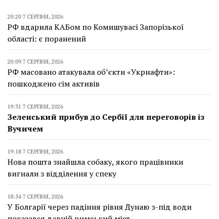
20:20 7 СЕРПНЯ, 2026
РФ вдарила КАБом по Комишувасі Запорізької
області: є поранений
20:09 7 СЕРПНЯ, 2026
РФ масовано атакувала об’єкти «Укрнафти»:
пошкоджено сім активів
19:31 7 СЕРПНЯ, 2026
Зеленський прибув до Сербії для переговорів із
Вучичем
19:18 7 СЕРПНЯ, 2026
Нова пошта знайшла собаку, якого працівники
вигнали з відділення у спеку
18:54 7 СЕРПНЯ, 2026
У Болгарії через падіння рівня Дунаю з-під води
показався давній римський міст