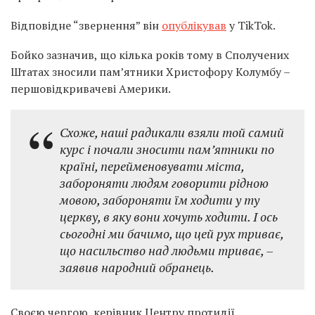
Відповідне “звернення” він
опублікував
у TikTok.
Бойко зазначив, що кілька років тому в Сполучених
Штатах зносили памʼятники Христофору Колумбу –
першовідкривачеві Америки.
Схоже, наші радикали взяли той самий
курс і почали зносити памʼятники по
країні, перейменовувати міста,
забороняти людям говорити рідною
мовою, забороняти їм ходити у ту
церкву, в яку вони хочуть ходити. І ось
сьогодні ми бачимо, що цей рух триває,
що насильство над людьми триває, –
заявив народний обранець.
Своєю чергою, керівник Центру протидії