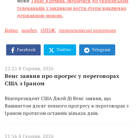
мови
Тарас Кремінь звернувся до українських
телеканалів з закликом вести етери виключно
державною мовою.
Бойко
,
нардеп
,
ОПЗЖ
,
прокремлівські наративи
Facebook
Twitter
Telegram
22:25 8 Серпня, 2026
Венс заявив про прогрес у переговорах
США з Іраном
Віцепрезидент США Джей Ді Венс заявив, що
Вашингтон досяг певного прогресу в переговорах з
Іраном протягом останніх кількох днів.
21:56 8 Серпня, 2026