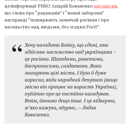
дезінформації РНБО Андрій Коваленко
наголосив
,
що слова про “радикалів” і “мовні заборони”
насправді “поширюють зазвичай росіяни і про
насильство над людьми, без згадки Росії”.
Хочу нагадати Бойку, що єдині, хто
здійснює насильство над українцями –
це росіяни. Шахедами, ракетами,
боєприпасами, солдатами. Вони
знищують цілі міста. І було б дуже
корисно, якби народний депутат (якщо
звісно він працює на користь України),
публічно про це постійно нагадував.
Втім, бачимо дещо інше. І це відверто,
м’яко кажучи, обурює, — додав
Коваленко.