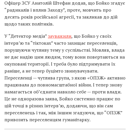
Офіцер ЗСУ Анатолій Штефан додав, що Бойко згадує
“радикалів і вплив Заходу”, проте, мовчить про
десять років російської агресії, та закликав до дій
щодо таких політиків.
У “Детектор медіа”
зауважили
, що Бойко у своїх
інтерв’ю та “тіктоках” часто захищає переселенців,
порушуючи чутливу тему у суспільстві. Мовляв, влада
не дає надію цим людям, тому вони повертаються на
окуповані території. І треба було підтримувати їх
раніше, а не тепер буцімто звинувачувати.
Переселенці — чутлива група, з якою «ОПЗЖ» активно
працювала до повномасштабної війни. І тепер знову
намагається об’єднати навколо себе — проти влади.
Це не одноразова заява, Бойко системно працює по
цій точці в різних інтерв’ю, додаючи, що він сам
переселенець і так, між іншим згадуючи, що “ОПЗЖ”
привозить переселенцям гуманітарку.