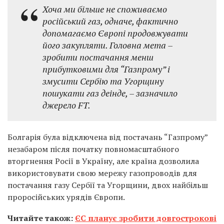
Хоча ми більше не споживаємо
російський газ, одначе, фактично
допомагаємо Європі продовжувати
його закупляти. Головна мета –
зробити постачання менш
прибутковими для “Газпрому” і
змусити Сербію та Угорщину
пошукати газ деінде, – зазначило
джерело FT.
Болгарія була відключена від постачань “Газпрому”
незабаром після початку повномасштабного
вторгнення Росії в Україну, але країна дозволила
використовувати свою мережу газопроводів для
постачання газу Сербії та Угорщини, двох найбільш
проросійських урядів Європи.
Читайте також:
ЄС планує зробити довгострокові