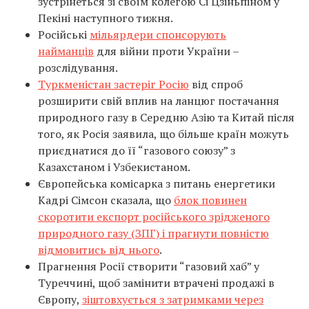
зустрінеться зі своїм колегою Сі Цзіньпіном у
Пекіні наступного тижня.
Російські
мільярдери спонсорують
найманців
для війни проти України –
розслідування.
Туркменістан застеріг Росію
від спроб
розширити свій вплив на ланцюг постачання
природного газу в Середню Азію та Китай після
того, як Росія заявила, що більше країн можуть
приєднатися до її “газового союзу” з
Казахстаном і Узбекистаном.
Європейська комісарка з питань енергетики
Кадрі Сімсон сказала, що
блок повинен
скоротити експорт російського зрідженого
природного газу (ЗПГ) і прагнути повністю
відмовитись від нього
.
Прагнення Росії створити “газовий хаб” у
Туреччині, щоб замінити втрачені продажі в
Європу,
зіштовхується з затримками через