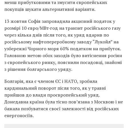
менш прибутковими та змусити європейських
покупців шукати альтернативні варіанти.
13 жовтня Софія запровадила акцизний податок у
розмірі 10 євро/МВт·год на транзит російського газу
через кілька днів після того, як уряд вдарив по
російському нафтопереробному заводу “Лукойл” на
узбережжі Чорного моря 60% податком на прибуток.
Головною метою обох заходів було витіснення росіян
з європейського ринку, пояснили посадовці, знайомі
з рішення болгарського уряду.
Болгарія, яка є членом ЄС і НАТО, зробила
кардинальний поворот після того, як у травні
прийшов до влади проєвропейський уряд.
Донедавна країна була тісно пов’язана з Москвою і не
бажала позбуватися своєї залежності від російських
енергоносіїв.