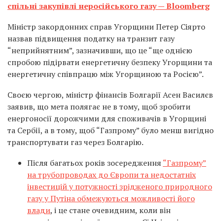
спільні закупівлі неросійського газу — Bloomberg
Міністр закордонних справ Угорщини Петер Сіярто
назвав підвищення податку на транзит газу
“неприйнятним”, зазначивши, що це “ще однією
спробою підірвати енергетичну безпеку Угорщини та
енергетичну співпрацю між Угорщиною та Росією”.
Своєю чергою, міністр фінансів Болгарії Асен Василєв
заявив, що мета полягає не в тому, щоб зробити
енергоносії дорожчими для споживачів в Угорщині
та Сербії, а в тому, щоб “Газпрому” було менш вигідно
транспортувати газ через Болгарію.
Після багатьох років зосередження
“Газпрому”
на трубопроводах до Європи та недостатніх
інвестицій у потужності зрідженого природного
газу у Путіна обмежуються можливості його
влади
, і це стане очевидним, коли він