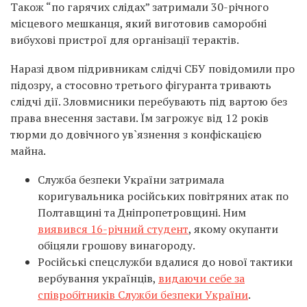
Також “по гарячих слідах” затримали 30-річного
місцевого мешканця, який виготовив саморобні
вибухові пристрої для організації терактів.
Наразі двом підривникам слідчі СБУ повідомили про
підозру, а стосовно третього фігуранта тривають
слідчі дії. Зловмисники перебувають під вартою без
права внесення застави. Їм загрожує від 12 років
тюрми до довічного ув`язнення з конфіскацією
майна.
Служба безпеки України затримала
коригувальника російських повітряних атак по
Полтавщині та Дніпропетровщині. Ним
виявився 16-річний студент
, якому окупанти
обіцяли грошову винагороду.
Російські спецслужби вдалися до нової тактики
вербування українців,
видаючи себе за
співробітників Служби безпеки України
.