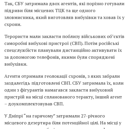
Так, СБУ затримала двох агентів, які порізно готували
підриви біля місцевих ТЦК та ще одного
зловмисника, який виготовляв вибухівки та ховав їх у
схрони.
Терористи мали закласти поблизу військових об’єктів
саморобні вибухові пристрої (СВП). Потім російські
спецслужбісти планували дистанційно активувати їх
за допомогою телефонів, якими були споряджені
вибухівки.
Агенти отримали геолокації схронів, з яких забрали
заздалегідь підготовлені СВП. СБУ затримала їх, коли
один з фігурантів намагався закласти вибуховий
пристрій на місці спланованого теракту, інший агент
– доукомплектовував СВП.
У Дніпрі “на гарячому” затримали 27-річного
місцевого дезертира біля потенційної цілі. На місці у