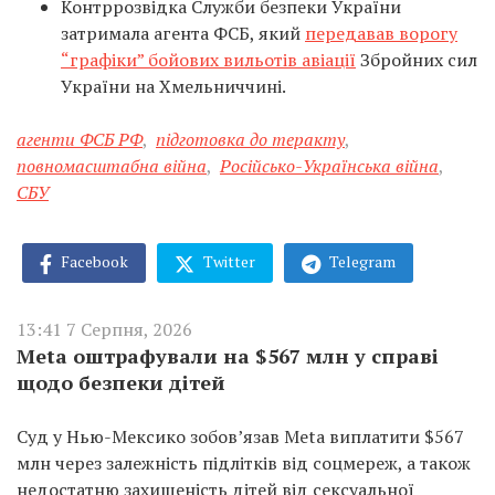
Контррозвідка Служби безпеки України
затримала агента ФСБ, який
передавав ворогу
“графіки” бойових вильотів авіації
Збройних сил
України на Хмельниччині.
агенти ФСБ РФ
,
підготовка до теракту
,
повномасштабна війна
,
Російсько-Українська війна
,
СБУ
Facebook
Twitter
Telegram
13:41 7 Серпня, 2026
Meta оштрафували на $567 млн у справі
щодо безпеки дітей
Суд у Нью-Мексико зобов’язав Meta виплатити $567
млн через залежність підлітків від соцмереж, а також
недостатню захищеність дітей від сексуальної