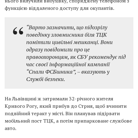
нього вилучили вибухівку, споряджену телефоном з
функцією віддаленого доступу для окупантів.
“Варто зазначити, що підозрілу
поведінку зловмисника біля ТЦК
помітили цивільні мешканці. Вони
одразу повідомили про це
правоохоронцям, як СБУ рекомендує під
час своєї інформаційної кампанії
“Спали ФСБшника”, – вказують у
Службі безпеки.
На Львівщині ж затримали 32-річного жителя
Кривого Рогу, який прибув до Стрия, щоб вчинити
подвійний теракт у місті. Він планував підірвати
мобільний пост ТЦК, а потім припарковане службове
авто.