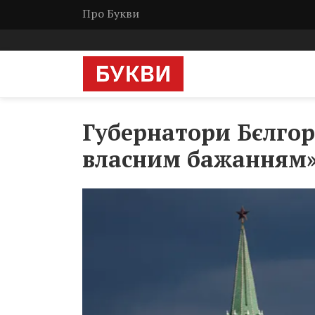
Про Букви
Губернатори Бєлго
власним бажанням» 