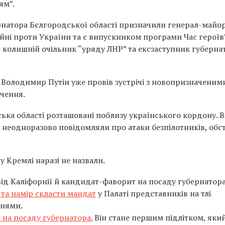
ям”.
рнатора Бєлгородської області призначили генерал-майо
ійні проти України та є випускником програми Час героїв”
 колишній очільник “уряду ЛНР” та ексзаступник губерна
 Володимир Путін уже провів зустрічі з новопризначеним
ачення.
ька області розташовані поблизу українського кордону. В
 неодноразово повідомляли про атаки безпілотників, обс
 Кремлі наразі не назвали.
від Каліфорнії й кандидат-фаворит на посаду губернатор
ї та намір скласти мандат
у Палаті представників на тлі
ннями.
 на посаду губернатора.
Він стане першим підлітком, яки