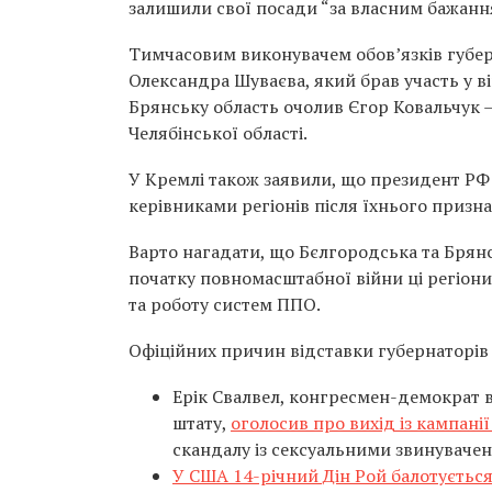
залишили свої посади “за власним бажанн
Тимчасовим виконувачем обов’язків губе
Олександра Шуваєва, який брав участь у в
Брянську область очолив Єгор Ковальчук –
Челябінської області.
У Кремлі також заявили, що президент РФ
керівниками регіонів після їхнього призн
Варто нагадати, що Бєлгородська та Брянс
початку повномасштабної війни ці регіони
та роботу систем ППО.
Офіційних причин відставки губернаторів у
Ерік Свалвел, конгресмен-демократ 
штату,
оголосив про вихід із кампані
скандалу із сексуальними звинуваче
У США 14-річний Дін Рой балотується