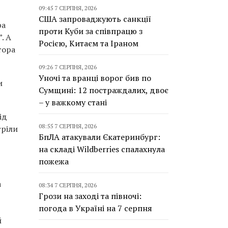
09:45 7 СЕРПНЯ, 2026
США запроваджують санкції
ра
проти Куби за співпрацю з
. А
Росією, Китаєм та Іраном
тора
09:26 7 СЕРПНЯ, 2026
Уночі та вранці ворог бив по
и
Сумщині: 12 постраждалих, двоє
– у важкому стані
ід
08:55 7 СЕРПНЯ, 2026
тріли
БпЛА атакували Єкатеринбург:
на складі Wildberries спалахнула
пожежа
а
08:34 7 СЕРПНЯ, 2026
Грози на заході та півночі:
погода в Україні на 7 серпня
й