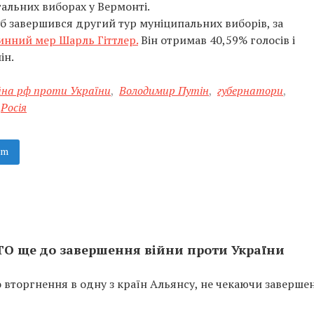
альних виборах у Вермонті.
б завершився другий тур муніципальних виборів, за
инний мер Шарль Гіттлер.
Він отримав 40,59% голосів і
ін.
йна рф проти України
,
Володимир Путін
,
губернатори
,
Росія
am
ТО ще до завершення війни проти України
вторгнення в одну з країн Альянсу, не чекаючи заверше