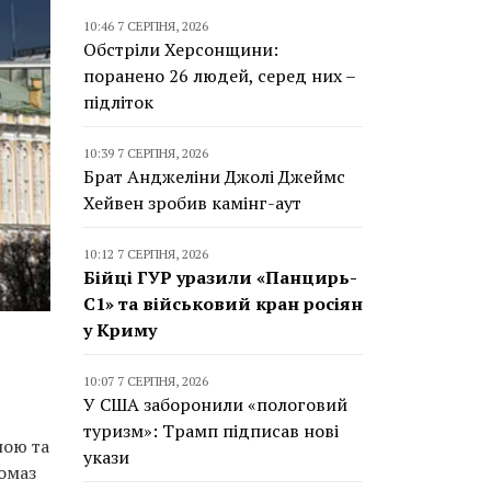
10:46 7 СЕРПНЯ, 2026
Обстріли Херсонщини:
поранено 26 людей, серед них –
підліток
10:39 7 СЕРПНЯ, 2026
Брат Анджеліни Джолі Джеймс
Хейвен зробив камінг-аут
10:12 7 СЕРПНЯ, 2026
Бійці ГУР уразили «Панцирь-
С1» та військовий кран росіян
у Криму
10:07 7 СЕРПНЯ, 2026
У США заборонили «пологовий
туризм»: Трамп підписав нові
ною та
укази
гомаз