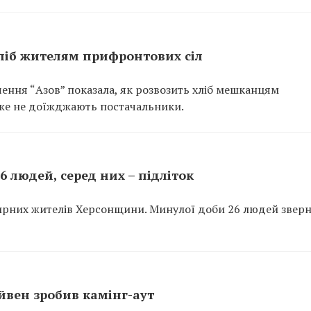
хліб жителям прифронтових сіл
ення “Азов” показала, як розвозить хліб мешканцям
вже не доїжджають постачальники.
 людей, серед них – підліток
ирних жителів Херсонщини. Минулої доби 26 людей звер
вен зробив камінг-аут