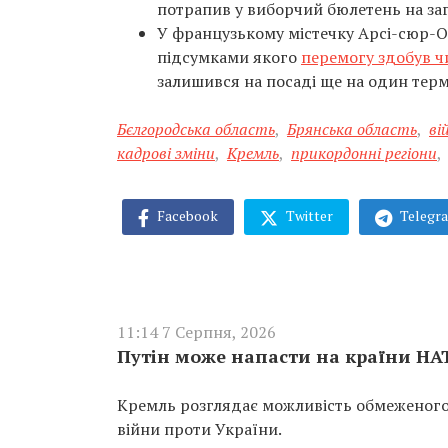
потрапив у виборчий бюлетень на заг
У французькому містечку Арсі-сюр-О
підсумками якого
перемогу здобув ч
залишився на посаді ще на один терм
Бєлгородська область
,
Брянська область
,
ві
кадрові зміни
,
Кремль
,
прикордонні регіони
,
Facebook
Twitter
Telegr
11:14 7 Серпня, 2026
Путін може напасти на країни НА
Кремль розглядає можливість обмеженого 
війни проти України.