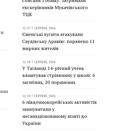
списали з обліку: затримали
екскерівників Мукачівського
ТЦК
12:37 7 СЕРПНЯ, 2026
ти
Єменські хусити атакували
Саудівську Аравію: поранено 11
мирних жителів
12:18 7 СЕРПНЯ, 2026
У Таїланді 14-річний учень
влаштував стрілянину у школі: 6
загиблих, 20 поранених
тини
12:10 7 СЕРПНЯ, 2026
6 південнокорейських активістів
звинуватили у
несанкціонованому візиті до
України