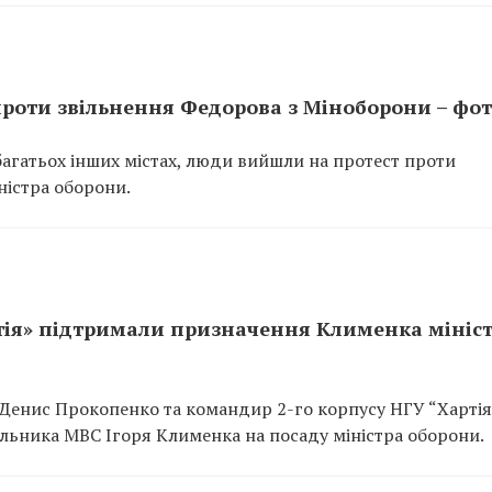
проти звільнення Федорова з Міноборони – фо
в багатьох інших містах, люди вийшли на протест проти
ністра оборони.
ртія» підтримали призначення Клименка мініс
 Денис Прокопенко та командир 2-го корпусу НГУ “Хартія
ьника МВС Ігоря Клименка на посаду міністра оборони.