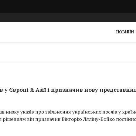
НОВИНИ
в у Європі й Азії і призначив нову представн
низку указів про звільнення українських послів у країн
м рішенням він призначив Вікторію Ляліну-Бойко постійн