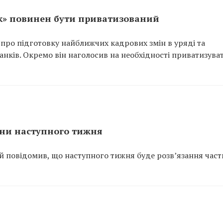
нк» повинен бути приватизований
ро підготовку найближчих кадрових змін в уряді та
нків. Окремо він наголосив на необхідності приватизува
іни наступного тижня
 повідомив, що наступного тижня буде розв’язання час