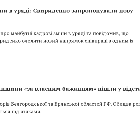
іни в уряді: Свириденко запропонували нову
ро майбутні кадрові зміни в уряді та повідомив, що
ириденко очолити новий напрямок співпраці з одним із
янщини «за власним бажанням» пішли у відст
орів Бєлгородської та Брянської областей РФ. Обидва ре
ься під атаками.