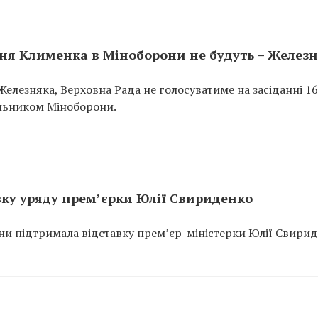
ння Клименка в Міноборони не будуть – Желез
елезняка, Верховна Рада не голосуватиме на засіданні 16
ільником Міноборони.
вку уряду прем’єрки Юлії Свириденко
їни підтримала відставку премʼєр-міністерки Юлії Свирид