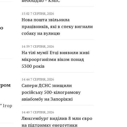
необхідно – КМІС
15:02 7 СЕРПНЯ, 2026
Нова пошта звільнила
працівників, які в спеку вигнали
то
собаку на вулицю
14:59 7 СЕРПНЯ, 2026
На тілі мумії Етці виявили живі
мікроорганізми віком понад
5300 років
14:44 7 СЕРПНЯ, 2026
тром
Сапери ДСНС знищили
російську 500-кілограмову
авіабомбу на Запоріжжі
” Ігор
14:40 7 СЕРПНЯ, 2026
Люксембург виділив 8 млн євро
на підтримку енергетики