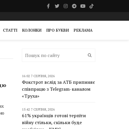
СТАТТІ
КОЛОНКИ
ПРО БУКВИ
РЕКЛАМА
16:02 7 СЕРПНЯ, 2026
Фокстрот вслід за АТБ припиняє
ицю
співпрацю з Telegram-каналом
«Труха»
ах
15:42 7 СЕРПНЯ, 2026
ою
61% українців готові терпіти
війну стільки, скільки буде