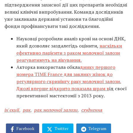
підтвердження захисної дії цих препаратів необхідні
великі клінічні випробування. Команда дослідників
уже закликала державні установи та благодійні
фонди профінансувати такі дослідження.
Науковці розробили аналіз крові на основі ДНК,
який дозволяє заздалегідь оцінити,
наскільки
ефективно пацієнти з раком молочної залози
реагуватимуть на лікування.
Акторка використала обкла
динку першого
номера TIME France для заклику жінок до
регулярного скринінгу раку молочної залози.
Джолі вперше відкрито показала шрам в
ід своєї
превентивної мастектомії з 2013 року.
ін'єкції
,
рак
,
рак молочної залози
,
схуднення
Facebook
Twitter
Telegram