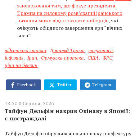
занепокоєння тим, що фокус президента
Трампа на силовому розв’язанні іранського
питання може відштовхнути виборців
, які
очікують обіцяного завершення ери “вічних
воєн”.
відсоткові ставки
,
Дональд Трамп
,
енергоносії
,
інфляція
,
Іран
,
Ормузька протока
,
США
,
ФРС
,
ціни на бензин
Facebook
Twitter
Telegram
18:50 8 Серпня, 2026
Тайфун Дельфін накрив Окінаву в Японії:
є постраждалі
Тайфун Дельфін обрушився на японську префектуру