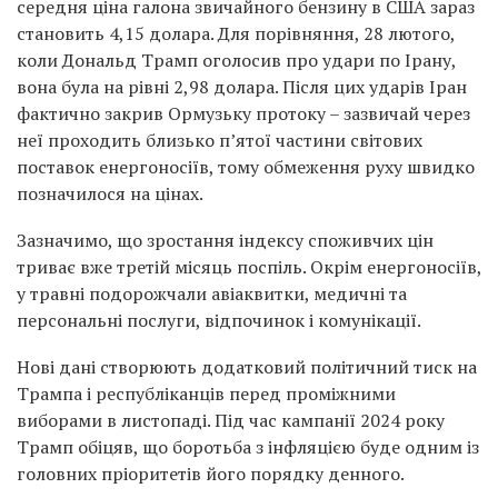
середня ціна галона звичайного бензину в США зараз
становить 4,15 долара. Для порівняння, 28 лютого,
коли Дональд Трамп оголосив про удари по Ірану,
вона була на рівні 2,98 долара. Після цих ударів Іран
фактично закрив Ормузьку протоку – зазвичай через
неї проходить близько п’ятої частини світових
поставок енергоносіїв, тому обмеження руху швидко
позначилося на цінах.
Зазначимо, що зростання індексу споживчих цін
триває вже третій місяць поспіль. Окрім енергоносіїв,
у травні подорожчали авіаквитки, медичні та
персональні послуги, відпочинок і комунікації.
Нові дані створюють додатковий політичний тиск на
Трампа і республіканців перед проміжними
виборами в листопаді. Під час кампанії 2024 року
Трамп обіцяв, що боротьба з інфляцією буде одним із
головних пріоритетів його порядку денного.