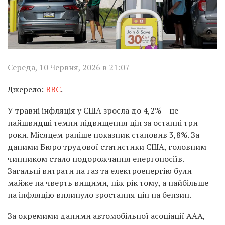
Середа, 10 Червня, 2026 в 21:07
Джерело:
BBC
.
У травні інфляція у США зросла до 4,2% – це
найшвидші темпи підвищення цін за останні три
роки. Місяцем раніше показник становив 3,8%. За
даними Бюро трудової статистики США, головним
чинником стало подорожчання енергоносіїв.
Загальні витрати на газ та електроенергію були
майже на чверть вищими, ніж рік тому, а найбільше
на інфляцію вплинуло зростання цін на бензин.
За окремими даними автомобільної асоціації AAA,