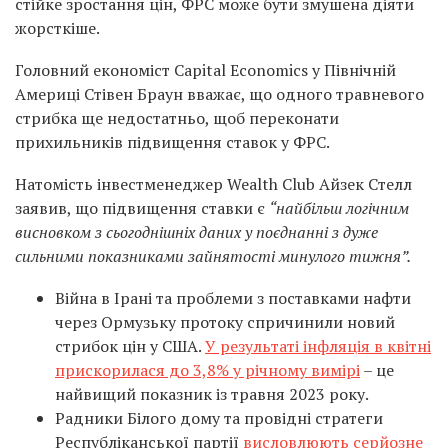
стійке зростання цін, ФРС може бути змушена діяти
жорсткіше.
Головний економіст Capital Economics у Північній
Америці Стівен Браун вважає, що одного травневого
стрибка ще недостатньо, щоб переконати
прихильників підвищення ставок у ФРС.
Натомість інвестменеджер Wealth Club Айзек Стелл
заявив, що підвищення ставки є
“найбільш логічним
висновком з сьогоднішніх даних у поєднанні з дуже
сильними показниками зайнятості минулого тижня”.
Війна в Ірані та проблеми з поставками нафти
через Ормузьку протоку спричинили новий
стрибок цін у США.
У результаті інфляція в квітні
прискорилася до 3,8% у річному вимірі
– це
найвищий показник із травня 2023 року.
Радники Білого дому та провідні стратеги
Республіканської партії
висловлюють серйозне