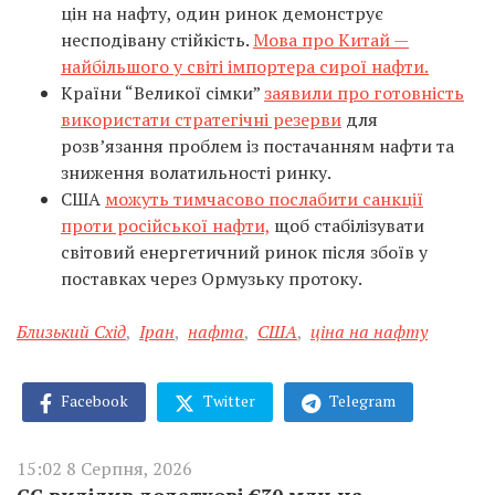
цін на нафту, один ринок демонструє
несподівану стійкість.
Мова про Китай —
найбільшого у світі імпортера сирої нафти.
Країни “Великої сімки”
заявили про готовність
використати стратегічні резерви
для
розв’язання проблем із постачанням нафти та
зниження волатильності ринку.
США
можуть тимчасово послабити санкції
проти російської нафти,
щоб стабілізувати
світовий енергетичний ринок після збоїв у
поставках через Ормузьку протоку.
Близький Схід
,
Іран
,
нафта
,
США
,
ціна на нафту
Facebook
Twitter
Telegram
15:02 8 Серпня, 2026
ЄС виділив додаткові €30 млн на