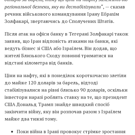
регіональної безпеки, яку ви дестабілізували
“, — сказав
речник військового командування Ірану Ебрахім
Золфакарі, звертаючись до Сполучених Штатів.
Після атак на офіси банку в Тегерані Золфакарі також
заявив, що Іран відповість атаками на банки, які
ведуть бізнес зі США або Ізраїлем. Він додав, що
жителі Близького Сходу повинні триматися на
відстані кілометра від банків.
Ціни на нафту, які в понеділок короткочасно злетіли
до майже 120 доларів за барель, відтоді
стабілізувалися на рівні близько 90 доларів, оскільки
інвестори наразі роблять ставку на те, що президент
США Дональд Трамп знайде швидкий спосіб
закінчити війну, яку він розпочав разом з Ізраїлем
майже два тижні тому.
Поки війна в Ірані провокує стрімке зростання