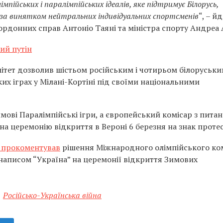
пійських і паралімпійських ідеалів, яке підтримує Білорусь,
х, за винятком нейтральних індивідуальних спортсменів
“, – й
акордонних справ Антоніо Таяні та міністра спорту Андреа 
ий путін
тет дозволив шістьом російським і чотирьом білоруськ
их іграх у Мілані-Кортіні під своїми національними
ові Паралімпійські ігри, а європейський комісар з питан
на церемонію відкриття в Вероні 6 березня на знак протес
прокоментував
рішення Міжнародного олімпійського ком
 написом “Україна” на церемонії відкриття Зимових
Російсько-Українська війна