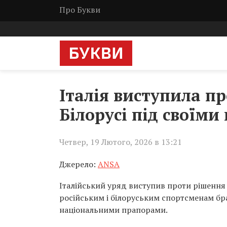
Про Букви
Італія виступила пр
Білорусі під своїм
Четвер, 19 Лютого, 2026 в 13:21
Джерело:
ANSA
Італійський уряд виступив проти рішення
російським і білоруським спортсменам бра
національними прапорами.