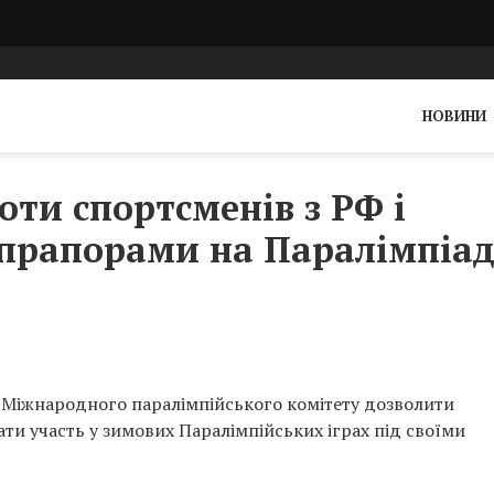
НОВИНИ
оти спортсменів з РФ і
и прапорами на Паралімпіад
 Міжнародного паралімпійського комітету дозволити
ти участь у зимових Паралімпійських іграх під своїми