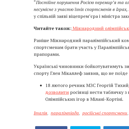
“
Постійне порушення Росією перемир’я та олім
несумісне з участю їхніх спортсменів в Ігра
у спільній заяві віцепрем’єра і міністра з
Читайте також:
Міжнародний олімпійськ
Раніше Міжнародний паралімпійський комі
спортсменам брати участь у Паралімпійськ
прапорами.
Українські чиновники бойкотуватимуть зим
спорту Глен Мікаллеф заявив, що не поїде 
18 лютого речник МЗС Георгій Тихий
дозволити
росіянці нести табличку з
Олімпійських ігор в Мілані-Кортіні.
Італія
,
паралімпіада
,
російські спортсмени
,