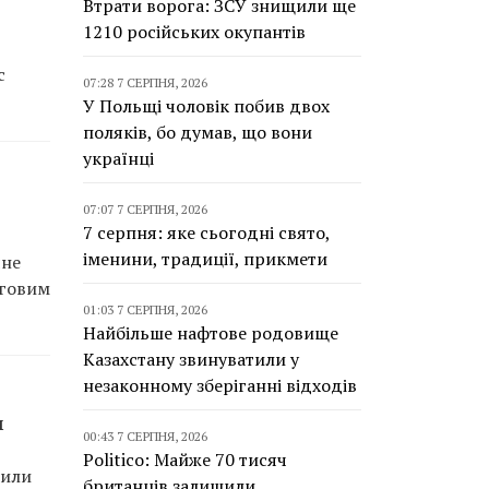
Втрати ворога: ЗСУ знищили ще
1210 російських окупантів
с
07:28 7 СЕРПНЯ, 2026
У Польщі чоловік побив двох
поляків, бо думав, що вони
українці
07:07 7 СЕРПНЯ, 2026
7 серпня: яке сьогодні свято,
іменини, традиції, прикмети
чне
оговим
01:03 7 СЕРПНЯ, 2026
Найбільше нафтове родовище
Казахстану звинуватили у
незаконному зберіганні відходів
м
00:43 7 СЕРПНЯ, 2026
Politico: Майже 70 тисяч
пили
британців залишили