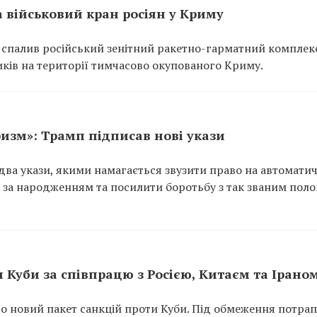
а військовий кран росіян у Криму
 спалив російський зенітний ракетно-гарматний комплек
ків на території тимчасово окупованого Криму.
изм»: Трамп підписав нові укази
ва укази, якими намагається звузити право на автомати
за народженням та посилити боротьбу з так званим пол
Куби за співпрацю з Росією, Китаєм та Ірано
 новий пакет санкцій проти Куби. Під обмеження потра