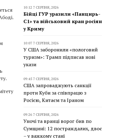
10:12 7 СЕРПНЯ, 2026
деться
Бійці ГУР уразили «Панцирь-
Абоді.
С1» та військовий кран росіян
у Криму
им
10:07 7 СЕРПНЯ, 2026
У США заборонили «пологовий
туризм»: Трамп підписав нові
укази
ь
ту.
09:45 7 СЕРПНЯ, 2026
США запроваджують санкції
ітету
проти Куби за співпрацю з
Росією, Китаєм та Іраном
09:26 7 СЕРПНЯ, 2026
Уночі та вранці ворог бив по
Сумщині: 12 постраждалих, двоє
– у важкому стані