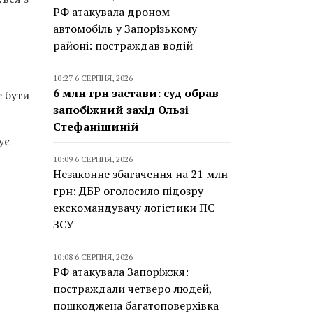
РФ атакувала дроном
автомобіль у Запорізькому
районі: постраждав водій
10:27 6 СЕРПНЯ, 2026
6 млн грн застави: суд обрав
е бути
запобіжний захід Ользі
Стефанішиній
ує
10:09 6 СЕРПНЯ, 2026
Незаконне збагачення на 21 млн
грн: ДБР оголосило підозру
екскомандувачу логістики ПС
ЗСУ
10:08 6 СЕРПНЯ, 2026
РФ атакувала Запоріжжя:
постраждали четверо людей,
пошкоджена багатоповерхівка