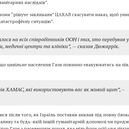
манітарних наслідків”.
они “рішуче закликали” ЦАХАЛ скасувати наказ, щоб уни
катастрофічну ситуацію”.
ся на всіх співробітників ООН і тих, хто перебував у
, медичні центри та клініки”, — сказав Дюжаррік.
, що цивільне населення Гази повинно евакуюватись на пі
в ХАМАС, які використовують вас як живий щит”, –
ися після того, як Ізраїль поставив анклав під повну блок
аливу та будь-якій іншій гуманітарній допомозі чи пред
тор Гази з населенням понад два мільйони осіб уже зіткн