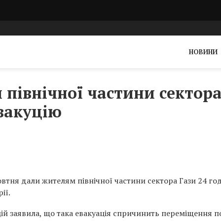
НОВИНИ
 північної частини сектор
евакуцію
3 жовтня дали жителям північної частини сектора Гази 24 г
ії.
ій заявила, що така евакуація спричинить переміщення 