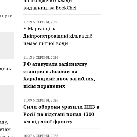
пошкоджено склади
видавництва BookChef
кнути
11:39 6 СЕРПНЯ, 2026
У Марганці на
Дніпропетровщині кілька діб
немає питної води
11:13 6 СЕРПНЯ, 2026
РФ атакувала залізничну
вдень
станцію в Лозовій на
Харківщині: двоє загиблих,
вісім поранених
11:09 6 СЕРПНЯ, 2026
Сили оборони уразили НПЗ в
Росії на відстані понад 1300
км від лінії фронту
аду,
метам
увся з
10:27 6 СЕРПНЯ, 2026