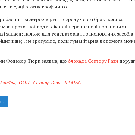
ває ситуацію катастрофічною.
роблення електроенергії в середу через брак палива,
не має проточної води. Лікарні переповнені пораненими
і запаси; пальне для генераторів і транспортних засобів
фіцитніше; і не зрозуміло, коли гуманітарна допомога мож
ни Фолькер Тюрк заявив, що
блокада Сектору Гази
поруш
Ізраїль
,
ООН
,
Сектор Гази
,
ХАМАС
am