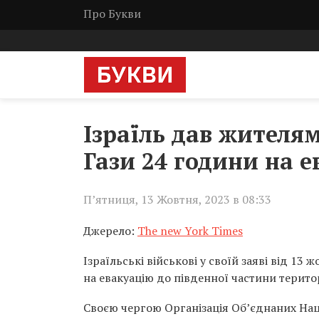
Про Букви
Ізраїль дав жителям
Гази 24 години на 
П’ятниця, 13 Жовтня, 2023 в 08:33
Джерело:
The new York Times
Ізраїльські військові у своїй заяві від 1
на евакуацію до південної частини територ
Своєю чергою Організація Об’єднаних Нац