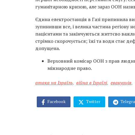
гуманітарною кризою, але зараз ООН нази
Єдина електростанція в Газі припинила ви
зупинивши все, і велика частина регіону 
пацієнтами та закінчуються життєво важлив
стрімко скорочується; їжі та води стає де
допущена.
Верховний комісар ООН з прав люди
міжнародне право.
атака на Ізраїль
,
війна в Ізраїлі
,
евакуація
,
Facebook
Twitter
Telegr