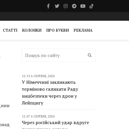
СТАТТІ
КОЛОНКИ
ПРО БУКВИ
РЕКЛАМА
а
12:13 6 СЕРПНЯ, 2026
У Німеччині закликають
терміново скликати Раду
нацбезпеки через дрон у
Лейпцигу
одини
12:07 6 СЕРПНЯ, 2026
Через російський удар вдруге
понад