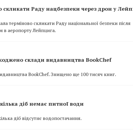
о скликати Раду нацбезпеки через дрон у Лей
икала терміново скликати Раду національної безпеки після
м в аеропорту Лейпцига.
шкоджено склади видавництва BookChef
видавництва BookChef. Знищено ще 100 тисяч книг.
кілька діб немає питної води
ілька діб відсутнє водопостачання.