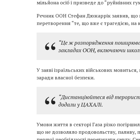
мільйона осіб і призведе до “руйнівних гу
Речник ООН Стефан Дюжаррік заявив, що в
перетворення “те, що вже є трагедією, на 
“Це ж розпорядження поширювало
закладах ООН, включаючи школи
У заяві ізраїльських військових мовиться
заради власної безпеки.
“Дистанціюйтеся від терористі
додали у ЦАХАЛі.
Умови життя в секторі Газа різко погіршил
що не дозволяло продовольству, паливу, п
першої необхідності перетинати смугу. Сек