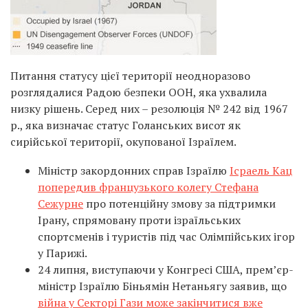
Питання статусу цієї території неодноразово
розглядалися Радою безпеки ООН, яка ухвалила
низку рішень. Серед них – резолюція № 242 від 1967
р., яка визначає статус Голанських висот як
сирійської території, окупованої Ізраїлем.
Міністр закордонних справ Ізраїлю
Ісраель Кац
попередив французького колегу Стефана
Сежурне
про потенційну змову за підтримки
Ірану, спрямовану проти ізраїльських
спортсменів і туристів під час Олімпійських ігор
у Парижі.
24 липня, виступаючи у Конгресі США, прем’єр-
міністр Ізраїлю Біньямін Нетаньягу заявив, що
війна у Секторі Гази може закінчитися вже