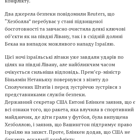
конфлікту.
Два джерела безпеки повідомили Reuters, що
“Хезболла” перебуває у стані підвищеної
боєготовності та завчасно очистила деякі ключові
об’єкти як на півдні Лівану, так і в східній долині
Бекаа на випадок можливого нападу Ізраїлю.
Цієї ночі ізраїльські літаки уже завдали ударів по
цілях на півдні Лівану, але найближчим часом
очікується сильніша відповідь. Прем’єр-міністр
Біньямін Нетаньяху повернувся з візиту до
Сполучених Штатів і перед зустріччю зустрівся з
представниками служби безпеки.
Державний секретар США Ентоні Блінкен заявив, що є
всі ознаки того, що ракета, яка влучила в спортивний
майданчик, де діти грали у футбол, була випущена
Хезболлою, і заявив, що Вашингтон підтримує право
Ізраїлю на захист. Проте, Блінкен додав, що США не
бажають ескалації конфлікту.