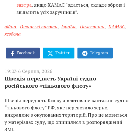
завтра
, якщо ХАМАС “здасться, складе зброю і
звільнить усіх заручників”.
війна
,
Голанські висоти
,
Ізраїль
,
Палестина
,
ХАМАС
,
хезбола
Facebook
Twitter
Telegram
19:03 6 Серпня, 2026
Швеція передасть Україні судно
російського «тіньового флоту»
Швеція передасть Києву арештоване вантажне судно
“тіньового флоту” РФ, яке перевозило зерно,
викрадене з окупованих територій. Про це мовиться
у матеріалах суду, що опинилися в розпорядженні
ЗМІ.