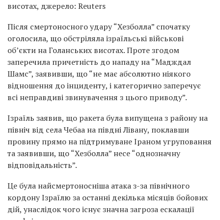
висотах, джерело: Reuters
Після смертоносного удару “Хезболла” спочатку
оголосила, що обстріляла ізраїльські військові
об’єкти на Голанських висотах. Проте згодом
заперечила причетність до нападу на “Мадждал
Шамс”, заявивши, що “не має абсолютно ніякого
відношення до інциденту, і категорично заперечує
всі неправдиві звинувачення з цього приводу”.
Ізраїль заявив, що ракета була випущена з району на
північ від села Чебаа на півдні Лівану, поклавши
провину прямо на підтримуване Іраном угруповання
та заявивши, що “Хезболла” несе “однозначну
відповідальність”.
Це була найсмертоносніша атака з-за північного
кордону Ізраїлю за останні декілька місяців бойових
дій, унаслідок чого існує значна загроза ескалації