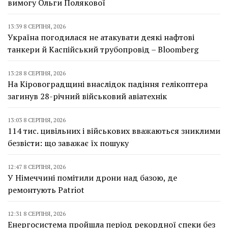
вимогу Ольги Полякової
13:39 8 СЕРПНЯ, 2026
Україна погодилася не атакувати деякі нафтові
танкери й Каспійський трубопровід – Bloomberg
13:28 8 СЕРПНЯ, 2026
На Кіровоградщині внаслідок падіння гелікоптера
загинув 28-річний військовий авіатехнік
13:03 8 СЕРПНЯ, 2026
114 тис. цивільних і військових вважаються зниклими
безвісти: що заважає їх пошуку
12:47 8 СЕРПНЯ, 2026
У Німеччині помітили дрони над базою, де
ремонтують Patriot
12:31 8 СЕРПНЯ, 2026
Енергосистема пройшла період рекордної спеки без