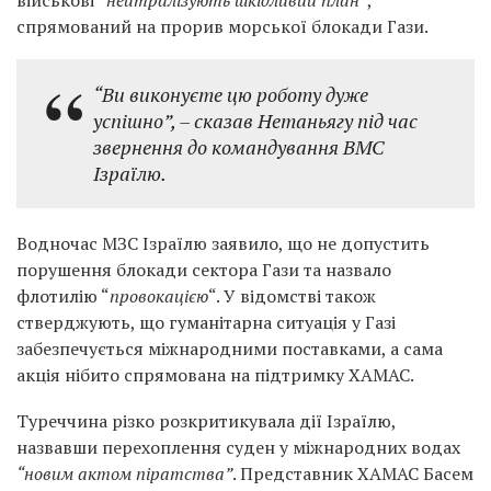
спрямований на прорив морської блокади Гази.
“Ви виконуєте цю роботу дуже
успішно”,
– сказав Нетаньягу під час
звернення до командування ВМС
Ізраїлю.
Водночас МЗС Ізраїлю заявило, що не допустить
порушення блокади сектора Гази та назвало
флотилію “
провокацією
“. У відомстві також
стверджують, що гуманітарна ситуація у Газі
забезпечується міжнародними поставками, а сама
акція нібито спрямована на підтримку ХАМАС.
Туреччина різко розкритикувала дії Ізраїлю,
назвавши перехоплення суден у міжнародних водах
“новим актом піратства”
. Представник ХАМАС Басем