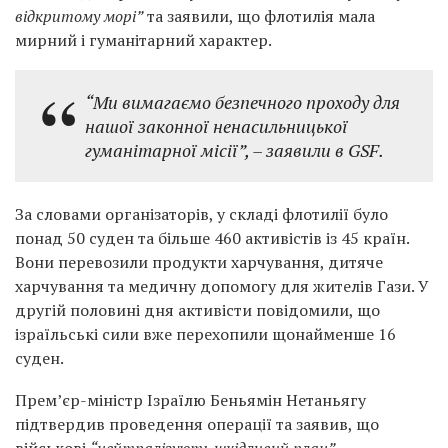
відкритому морі”
та заявили, що флотилія мала
мирний і гуманітарний характер.
“Ми вимагаємо безпечного проходу для
нашої законної ненасильницької
гуманітарної місії”,
– заявили в GSF.
За словами організаторів, у складі флотилії було
понад 50 суден та більше 460 активістів із 45 країн.
Вони перевозили продукти харчування, дитяче
харчування та медичну допомогу для жителів Гази. У
другій половині дня активісти повідомили, що
ізраїльські сили вже перехопили щонайменше 16
суден.
Прем’єр-міністр Ізраїлю Беньямін Нетаньягу
підтвердив проведення операції та заявив, що
військові
“нейтралізують шкідливий план”
,