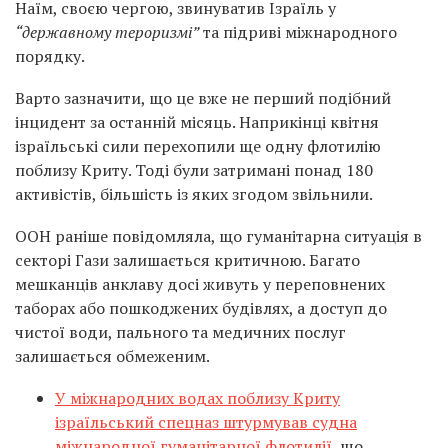
Наїм, своєю чергою, звинуватив Ізраїль у
“державному тероризмі”
та підриві міжнародного
порядку.
Варто зазначити, що це вже не перший подібний
інцидент за останній місяць. Наприкінці квітня
ізраїльські сили перехопили ще одну флотилію
поблизу Криту. Тоді були затримані понад 180
активістів, більшість із яких згодом звільнили.
ООН раніше повідомляла, що гуманітарна ситуація в
секторі Гази залишається критичною. Багато
мешканців анклаву досі живуть у переповнених
таборах або пошкоджених будівлях, а доступ до
чистої води, пального та медичних послуг
залишається обмеженим.
У міжнародних водах поблизу Криту
ізраїльський спецназ штурмував судна
міжнародної гуманітарної флотилії,
що