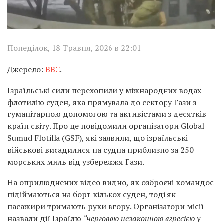
Понеділок, 18 Травня, 2026 в 22:01
Джерело:
BBC
.
Ізраїльські сили перехопили у міжнародних водах
флотилію суден, яка прямувала до сектору Гази з
гуманітарною допомогою та активістами з десятків
країн світу. Про це повідомили організатори Global
Sumud Flotilla (GSF), які заявили, що ізраїльські
військові висадилися на судна приблизно за 250
морських миль від узбережжя Гази.
На оприлюднених відео видно, як озброєні командос
підіймаються на борт кількох суден, тоді як
пасажири тримають руки вгору. Організатори місії
назвали дії Ізраїлю
“черговою незаконною агресією у