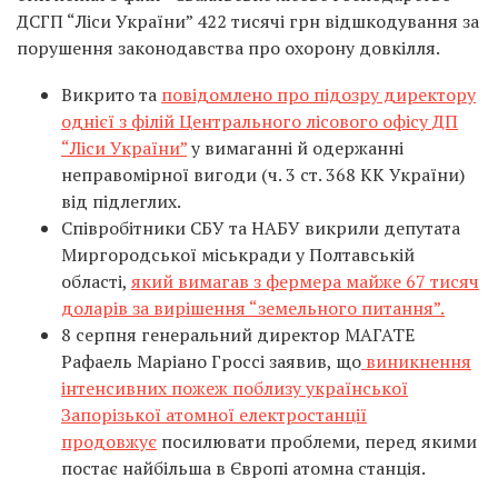
ДСГП “Ліси України” 422 тисячі грн відшкодування за
порушення законодавства про охорону довкілля.
Викрито та
повідомлено про підозру директору
однієї з філій Центрального лісового офісу ДП
“Ліси України”
у вимаганні й одержанні
неправомірної вигоди (ч. 3 ст. 368 КК України)
від підлеглих.
Співробітники СБУ та НАБУ викрили депутата
Миргородської міськради у Полтавській
області,
який вимагав з фермера майже 67 тисяч
доларів за вирішення “земельного питання”.
8 серпня генеральний директор МАГАТЕ
Рафаель Маріано Гроссі заявив, що
виникнення
інтенсивних пожеж поблизу української
Запорізької атомної електростанції
продовжує
посилювати проблеми, перед якими
постає найбільша в Європі атомна станція.