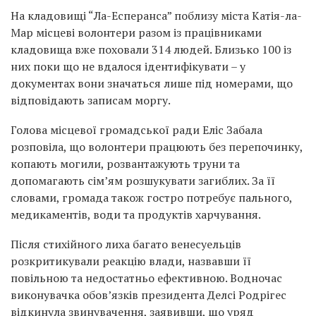
На кладовищі “Ла-Есперанса” поблизу міста Катія-ла-
Мар місцеві волонтери разом із працівниками
кладовища вже поховали 314 людей. Близько 100 із
них поки що не вдалося ідентифікувати – у
документах вони значаться лише під номерами, що
відповідають записам моргу.
Голова місцевої громадської ради Еліс Забала
розповіла, що волонтери працюють без перепочинку,
копають могили, розвантажують труни та
допомагають сім’ям розшукувати загиблих. За її
словами, громада також гостро потребує пального,
медикаментів, води та продуктів харчування.
Після стихійного лиха багато венесуельців
розкритикували реакцію влади, назвавши її
повільною та недостатньо ефективною. Водночас
виконувачка обов’язків президента Делсі Родрігес
відкинула звинувачення, заявивши, що уряд