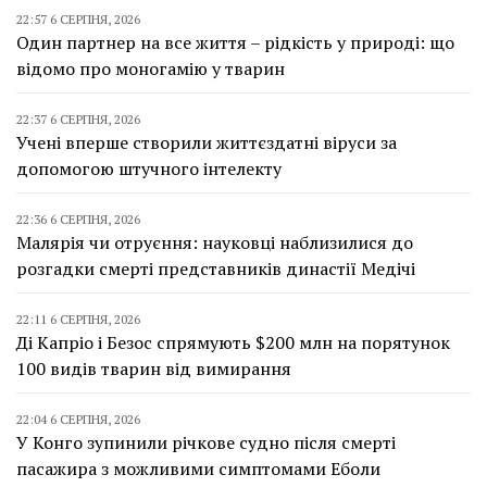
22:57 6 СЕРПНЯ, 2026
Один партнер на все життя – рідкість у природі: що
відомо про моногамію у тварин
22:37 6 СЕРПНЯ, 2026
Учені вперше створили життєздатні віруси за
допомогою штучного інтелекту
22:36 6 СЕРПНЯ, 2026
Малярія чи отруєння: науковці наблизилися до
розгадки смерті представників династії Медічі
22:11 6 СЕРПНЯ, 2026
Ді Капріо і Безос спрямують $200 млн на порятунок
100 видів тварин від вимирання
22:04 6 СЕРПНЯ, 2026
У Конго зупинили річкове судно після смерті
пасажира з можливими симптомами Еболи