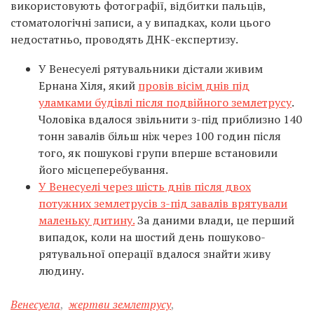
використовують фотографії, відбитки пальців,
стоматологічні записи, а у випадках, коли цього
недостатньо, проводять ДНК-експертизу.
У Венесуелі рятувальники дістали живим
Ернана Хіля, який
провів вісім днів під
уламками будівлі після подвійного землетрусу
.
Чоловіка вдалося звільнити з-під приблизно 140
тонн завалів більш ніж через 100 годин після
того, як пошукові групи вперше встановили
його місцеперебування.
У Венесуелі через шість днів після двох
потужних землетрусів з-під завалів врятували
маленьку дитину.
За даними влади, це перший
випадок, коли на шостий день пошуково-
рятувальної операції вдалося знайти живу
людину.
Венесуела
,
жертви землетрусу
,