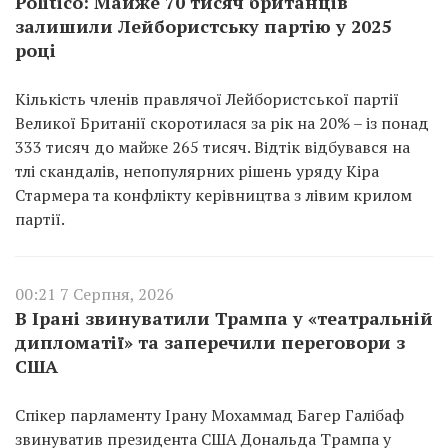
Politico: Майже 70 тисяч британців
залишили Лейбористську партію у 2025
році
Кількість членів правлячої Лейбористської партії
Великої Британії скоротилася за рік на 20% – із понад
333 тисяч до майже 265 тисяч. Відтік відбувався на
тлі скандалів, непопулярних рішень уряду Кіра
Стармера та конфлікту керівництва з лівим крилом
партії.
00:21 7 Серпня, 2026
В Ірані звинуватили Трампа у «театральній
дипломатії» та заперечили переговори з
США
Спікер парламенту Ірану Мохаммад Багер Галібаф
звинуватив президента США Дональда Трампа у