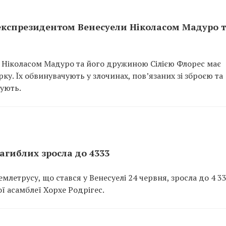
експрезидентом Венесуели Ніколасом Мадуро 
 Ніколасом Мадуро та його дружиною Сілією Флорес має
у. Їх обвинувачують у злочинах, пов’язаних зі зброєю та
ують.
загиблих зросла до 4333
емлетрусу, що стався у Венесуелі 24 червня, зросла до 4 3
ї асамблеї Хорхе Родрігес.