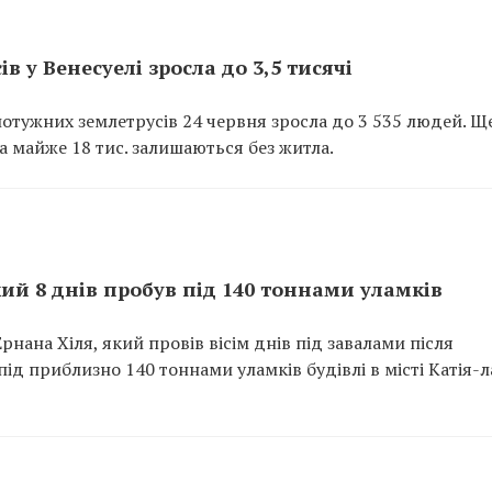
в у Венесуелі зросла до 3,5 тисячі
 потужних землетрусів 24 червня зросла до 3 535 людей. Щ
а майже 18 тис. залишаються без житла.
кий 8 днів пробув під 140 тоннами уламків
нана Хіля, який провів вісім днів під завалами після
ід приблизно 140 тоннами уламків будівлі в місті Катія-л