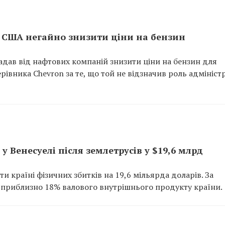
 США негайно знизити ціни на бензин
ав від нафтових компаній знизити ціни на бензин для
івника Chevron за те, що той не відзначив роль адміністр
 Венесуелі після землетрусів у $19,6 млрд
и країні фізичних збитків на 19,6 мільярда доларів. За
 приблизно 18% валового внутрішнього продукту країни.