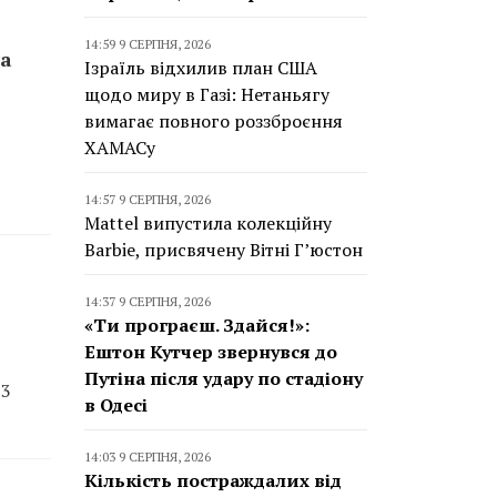
14:59 9 СЕРПНЯ, 2026
та
Ізраїль відхилив план США
щодо миру в Газі: Нетаньягу
вимагає повного роззброєння
ХАМАСу
14:57 9 СЕРПНЯ, 2026
Mattel випустила колекційну
Barbie, присвячену Вітні Г’юстон
14:37 9 СЕРПНЯ, 2026
«Ти програєш. Здайся!»:
Ештон Кутчер звернувся до
Путіна після удару по стадіону
33
в Одесі
14:03 9 СЕРПНЯ, 2026
Кількість постраждалих від