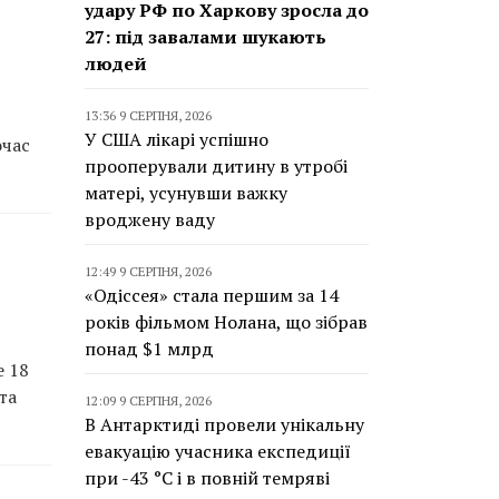
удару РФ по Харкову зросла до
27: під завалами шукають
людей
13:36 9 СЕРПНЯ, 2026
У США лікарі успішно
очас
прооперували дитину в утробі
матері, усунувши важку
вроджену ваду
12:49 9 СЕРПНЯ, 2026
«Одіссея» стала першим за 14
років фільмом Нолана, що зібрав
понад $1 млрд
е 18
та
12:09 9 СЕРПНЯ, 2026
В Антарктиді провели унікальну
евакуацію учасника експедиції
при -43 °C і в повній темряві