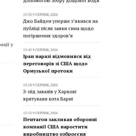
допомогою збору дощової води
15:53 9 СЕРПНЯ, 2026
Джо Байден уперше з’явився на
публіці після заяви сина щодо
погіршення здоров’я
ації у
15:43 9 СЕРПНЯ, 2026
Іран наразі відмовився від
переговорів зі США щодо
Ормузької протоки
15:18 9 СЕРПНЯ, 2026
З-під завалів у Харкові
врятували кота Барні
15:13 9 СЕРПНЯ, 2026
Пентагон закликав оборонні
компанії США наростити
виробництво озброєєня