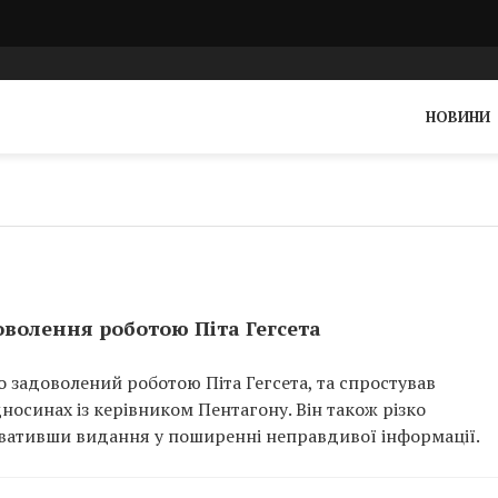
НОВИНИ
волення роботою Піта Гегсета
задоволений роботою Піта Гегсета, та спростував
осинах із керівником Пентагону. Він також різко
увативши видання у поширенні неправдивої інформації.