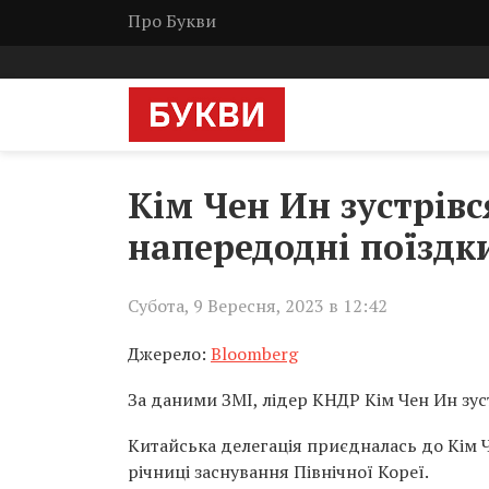
Про Букви
Кім Чен Ин зустрів
напередодні поїздк
Субота, 9 Вересня, 2023 в 12:42
Джерело:
Bloomberg
За даними ЗМІ, лідер КНДР Кім Чен Ин зуст
Китайська делегація приєдналась до Кім Че
річниці заснування Північної Кореї.