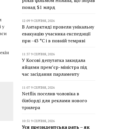
років фільмом Нолана, що зібрав
понад $1 млрд
м
12:09 9 СЕРПНЯ, 2026
 у
В Антарктиді провели унікальну
аси
евакуацію учасника експедиції
при -43 °C і в повній темряві
екін
11:37 9 СЕРПНЯ, 2026
У Косові депутатка закидала
яйцями прем’єр-міністра під
час засідання парламенту
11:07 9 СЕРПНЯ, 2026
Netflix поселив чоловіка в
білборді для реклами нового
трилера
10:51 9 СЕРПНЯ, 2026
Уся президентська рать – як