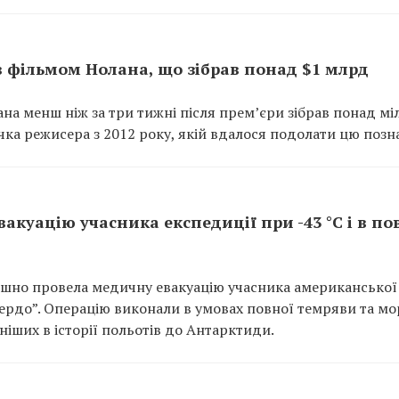
ів фільмом Нолана, що зібрав понад $1 млрд
на менш ніж за три тижні після прем’єри зібрав понад м
ічка режисера з 2012 року, якій вдалося подолати цю позн
акуацію учасника експедиції при -43 °C і в по
пішно провела медичну евакуацію учасника американської
Мердо”. Операцію виконали в умовах повної темряви та мо
дніших в історії польотів до Антарктиди.