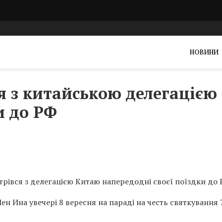
НОВИНИ
ся з китайською делегацією
и до РФ
рівся з делегацією Китаю напередодні своєї поїздки до Р
н Ина увечері 8 вересня на параді на честь святкування 