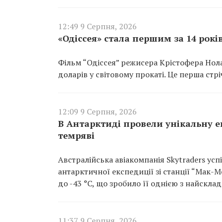
12:49 9 Серпня, 2026
«Одіссея» стала першим за 14 рок
Фільм “Одіссея” режисера Крістофера Нола
доларів у світовому прокаті. Це перша стр
12:09 9 Серпня, 2026
В Антарктиді провели унікальну ев
темряві
Австралійська авіакомпанія Skytraders ус
антарктичної експедиції зі станції “Мак-
до -43 °C, що зробило її однією з найскла
11:37 9 Серпня, 2026