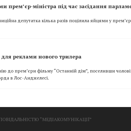
ми прем’єр-міністра під час засідання парлам
зиційна депутатка кілька разів поцілила яйцями у прем’єр
ді для реклами нового трилера
нію до прем’єри фільму “Останній дім”, поселивши чолові
орда в Лос-Анджелесі.
ДПОВІДАЛЬНІСТЮ “МЕДІАКОМУНІКАЦІЇ”