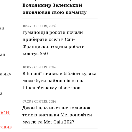
Володимир Зеленський
оновлював свою команду
10:33 9 СЕРПНЯ, 2026
на
Гуманоїдні роботи почали
прибирати оселі в Сан-
Франциско: година роботи
коштує $30
ван
10:03 9 СЕРПНЯ, 2026
В Іспанії виявили бібліотеку, яка
а яку
може бути найдавнішою на
Піренейському півострові
та
09:28 9 СЕРПНЯ, 2026
Джон Гальяно стане головною
 ООН,
темою виставки Метрополітен-
музею та Met Gala 2027
тавив