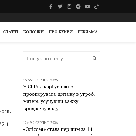
СТАТТІ
КОЛОНКИ
ПРО БУКВИ
РЕКЛАМА
13:36 9 СЕРПНЯ, 2026
У США лікарі успішно
прооперували дитину в утробі
матері, усунувши важку
вроджену ваду
осії.
12:49 9 СЕРПНЯ, 2026
75-ї
«Одіссея» стала першим за 14