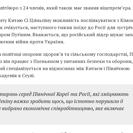
ітбюро з 24 членів, який також має звання віцепрем’єра.
енту Китаю Сі Цзіньпіну можливість поспілкуватися з Кімо
 очікується, наступного тижня поїде до Росії для зустрічі
ом Путіним. Вважається, що російський лідер шукає зап
вження війни проти України.
політиці охорони здоров’я та сільському господарстві, П
о він працює з Пхеньяном у питаннях безпеки та оборони,
ий спеціалізується на відносинах між Китаєм і Північною
адемія в Сеулі.
ронь серед Північної Кореї та Росії, які зміцнюють
 Пекіну важко зробити щось, що істотно порушило б
де вибрано економічне співробітництво, яке включає