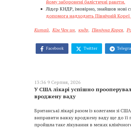
йому заборонені балістичні ракети.
Лідер КНДР, імовірно, знайшов нові
допомога надходить Північній Кореї в
Китай
,
Кім Чен ин
,
кндр
,
Північна Корея
,
Ро
Facebook
Twitter
Telegr
13:36 9 Серпня, 2026
У США лікарі успішно прооперувал
вроджену ваду
Британські лікарі разом із колегами зі С
виправити важку вроджену ваду ще до її по
пройшла таке лікування в межах клінічног