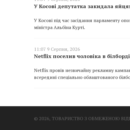
У Косові депутатка закидала яйця
У Косові під час засідання парламенту опо
міністра Альбіна Курті.
11:07 9 Серпня, 2026
Netflix поселив чоловіка в білбор
Netflix провів незвичайну рекламну кампа
всередині спеціально облаштованого білб
© 2026, ТОВАРИСТВО З ОБМЕЖЕНОЮ ВІ