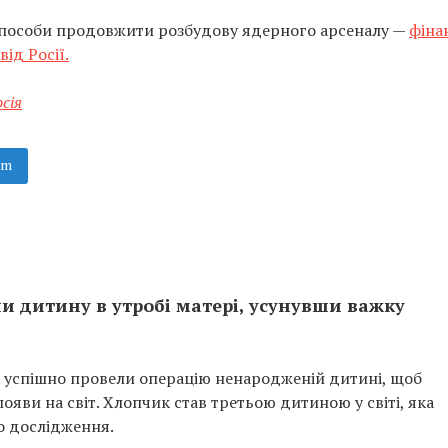
 способи продовжити розбудову ядерного арсеналу —
фіна
ід Росії.
сія
am
и дитину в утробі матері, усунувши важку
ША успішно провели операцію ненародженій дитині, щоб
яви на світ. Хлопчик став третьою дитиною у світі, яка
о дослідження.