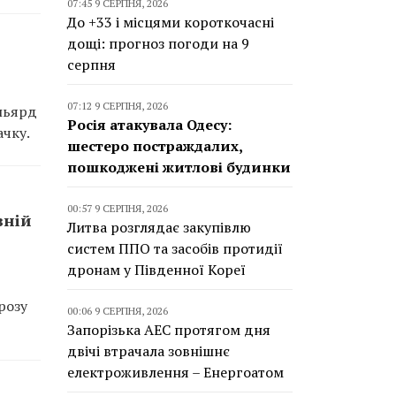
07:45 9 СЕРПНЯ, 2026
До +33 і місцями короткочасні
дощі: прогноз погоди на 9
серпня
07:12 9 СЕРПНЯ, 2026
ільярд
Росія атакувала Одесу:
ачку.
шестеро постраждалих,
пошкоджені житлові будинки
00:57 9 СЕРПНЯ, 2026
вній
Литва розглядає закупівлю
систем ППО та засобів протидії
дронам у Південної Кореї
розу
00:06 9 СЕРПНЯ, 2026
Запорізька АЕС протягом дня
двічі втрачала зовнішнє
електроживлення – Енергоатом