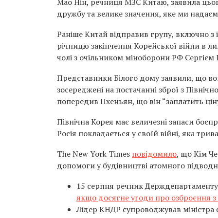
Мао Нін, речниця МЗС Китаю, заявила цьог
дружбу та велике значення, яке ми надаєм
Раніше Китай відправив групу, включно з
річницю закінчення Корейської війни в лип
чолі з очільником міноборони РФ Сергієм
Представники Білого дому заявили, що во
зосереджені на постачанні зброї з Північн
попередив Пхеньян, що він “заплатить ціну
Північна Корея має величезні запаси боєпр
Росія покладається у своїй війні, яка трив
The New York Times
повідомило
, що Кім Ч
допомоги у будівництві атомного підводно
15 серпня речник Держдепартаменту
якщо досягне угоди про озброєння з
Лідер КНДР супроводжував міністра 