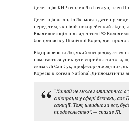
Делегацію КНР очолив Лю Гочжун, член Пол
Делегація на чолі з Лю могла дати презид
перед тим, як північнокорейський лідер, як
Владивостоці з президентом РФ Володимир
боєприпасів у Північної Кореї, для продо
Відправляючи Лю, який зосереджується на 
намагається уникнути сприйняття того, щ
сказав Лі Сан Сук, професор-дослідник, як
Кореєю в Korean National. Дипломатична ак
“Китай не може залишатися осто
співпрацю у сфері безпеки, але
санкції. Тож, швидше за все, бу
продовольство”, — сказав Лі.