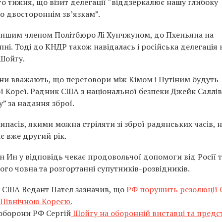
о тижня, що візит делегації “віддзеркалює нашу глибоку
о двостороннім зв’язкам”.
 іншим членом Політбюро Лі Хунчжуном, до Пхеньяна на
ні. Тоді до КНДР також навідалась і російська делегація 
 Шойгу.
ни вважають, що переговори між Кімом і Путіним будуть
ої Кореї. Радник США з національної безпеки Джейк Саллі
” за надання зброї.
ипасів, якими можна стріляти зі зброї радянських часів, н
ає вже другий рік.
ен Ин у відповідь чекає продовольчої допомоги від Росії 
го човна та розгортанні супутників-розвідників.
 США Ведант Пател зазначив, що
РФ порушить резолюції
 Північною Кореєю.
оборони РФ Сергій
Шойгу на оборонній виставці та предс