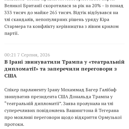
Великої Британії скоротилася за рік на 20% – із понад
333 тисяч до майже 265 тисяч. Відтік відбувався на
тлі скандалів, непопулярних рішень уряду Кіра
Стармера та конфлікту керівництва з лівим крилом
партії.
00:21 7 Серпня, 2026
В Ірані звинуватили Трампа у «театральній
дипломатії» та заперечили переговори з
США
Спікер парламенту Ірану Мохаммад Багер Галібаф
звинуватив президента США Дональда Трампа у
“театральній дипломатії”. Заява пролунала на тлі
суперечливих повідомлень Вашингтона й Тегерана
про можливі переговори щодо відкриття Ормузької
протоки.