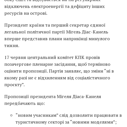
відключень електроенергії та дефіциту інших
ресурсів на острові.
Президент країни та перший секретар єдиної
легальної політичної партії Мігель Діас-Канель
вперше представив плани наприкінці минулого
тижня.
17 червня центральний комітет КПК провів
позачергове пленарне засідання, щоб терміново
оцінити пропозиції. Партія заявляє, що зміни “ні в
якому разі не є відхиленням від соціалістичного
проєкту”.
Пропозиції президента Мігеля Діаса-Канеля
передбачають що:
“новим учасникам” слід дозволити працювати в
туристичному секторі за “новими моделями”;