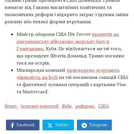
Адміністрація президента США Дональда Трампа
вимагає від Гавани масштабних політичних та
економічних реформ і відкрито заграє з ідеями зміни
режиму або певної форми втручання.
Міністр оборони США Піт Гегсет
прилетів на
американську військово-морську базу в
Гуантанамо
, Куба. Це відбувається на тлі того,
що президент Штатів Дональд Трамп посилює
тиск на острів.
Міжнародні компанії
прискорено згортають
діяльність на Кубі
на тлі посилення санкцій США
та фактичної зупинки операцій з картками Visa
та Mastercard.
бізнес
,
іноземні компанії
,
Куба
,
реформи
,
США
Facebook
Twitter
Telegram