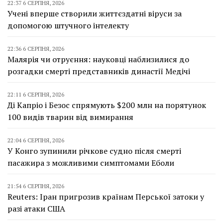
22:37 6 СЕРПНЯ, 2026
Учені вперше створили життєздатні віруси за
допомогою штучного інтелекту
22:36 6 СЕРПНЯ, 2026
Малярія чи отруєння: науковці наблизилися до
розгадки смерті представників династії Медічі
22:11 6 СЕРПНЯ, 2026
Ді Капріо і Безос спрямують $200 млн на порятунок
100 видів тварин від вимирання
22:04 6 СЕРПНЯ, 2026
У Конго зупинили річкове судно після смерті
пасажира з можливими симптомами Еболи
21:54 6 СЕРПНЯ, 2026
Reuters: Іран пригрозив країнам Перської затоки у
разі атаки США