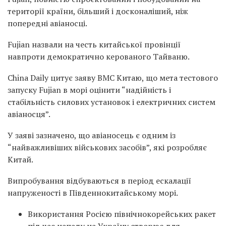
території країни, більший і досконаліший, ніж
попередні авіаносці.
Fujian назвали на честь китайської провінції
навпроти демократично керованого Тайваню.
China Daily цитує заяву ВМС Китаю, що мета тестового
запуску Fujian в морі оцінити “надійність і
стабільність силових установок і електричних систем
авіаносця”.
У заяві зазначено, що авіаносець є одним із
“найважливіших військових засобів”, які розробляє
Китай.
Випробування відбуваються в період ескалації
напруженості в Південнокитайському морі.
Використання Росією північнокорейських ракет