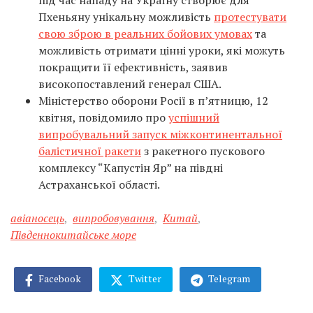
під час нападу на Україну створює для
Пхеньяну унікальну можливість
протестувати
свою зброю в реальних бойових умовах
та
можливість отримати цінні уроки, які можуть
покращити її ефективність, заявив
високопоставлений генерал США.
Міністерство оборони Росії в п’ятницю, 12
квітня, повідомило про
успішний
випробувальний запуск міжконтинентальної
балістичної ракети
з ракетного пускового
комплексу “Капустін Яр” на півдні
Астраханської області.
авіаносець
,
випробовування
,
Китай
,
Південнокитайське море
Facebook
Twitter
Telegram