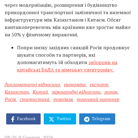
через модернізацію, розширення і будівництво
прикордонної транспортної залізничної та наземної
інфраструктури між Казахстаном і Китаєм. Обсяг
вантажоперевезень між країнами вже зростає майже
на 50% у фізичному вираженні.
Попри низку західних санкцій Росія продовжує
шукати способи та партнерів, які
допомагатимуть їй обходити
заборони на
китайські БпЛА та німецьку електроніку.
дипломатичні відносини
,
економіка
,
експорт
,
Казахстан
,
Китай
,
міжнародні відносини
,
ринок
,
Росія
,
статистика
,
торгівля
,
торговий партнер
Facebook
Twitter
Telegram
08:26 9 Серпня, 2026