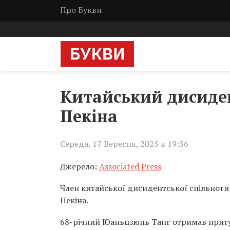
Про Букви
Китайський дисиде
Пекіна
Середа, 17 Вересня, 2025 в 19:36
Джерело:
Associated Press
Член китайської дисидентської спільноти
Пекіна.
68-річний Юаньцзюнь Танг отримав притуло