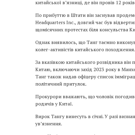
китайської в’язниці, де він провів 12 рокі
По прибуттю в Штати він заснував продемо
Headquarters Inc., довгий час був відверт
щомісячних протестах біля консульства Ки
Однак виявилось, що Танг таємно виконува
колег-активістів китайського походження
За вказівкою китайського розвідника він 
Китаю, включаючи захід 2023 року в Манх
Танг також надав офіцеру список іммігра
політичний притулок.
Прокурори вважають, що чоловік погодивс
родичів у Китаї.
Вирок Тангу винесуть в січні. У разі виз
ув’язнення.