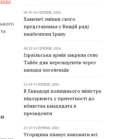
нило
00:39 10 СЕРПНЯ, 2026
Хаменеї змінив свого
ського
представника у Вищій раді
 та
нацбезпеки Ірану
00:20 10 СЕРПНЯ, 2026
Ізраїльська армія закрила село
Тайбе для нерезидентів через
напади поселенців
23:49 9 СЕРПНЯ, 2026
В Еквадорі колишнього міністра
підозрюють у причетності до
вбивства кандидата в
президенти
лн
23:19 9 СЕРПНЯ, 2026
Угорщина планує виконати всі
Про це