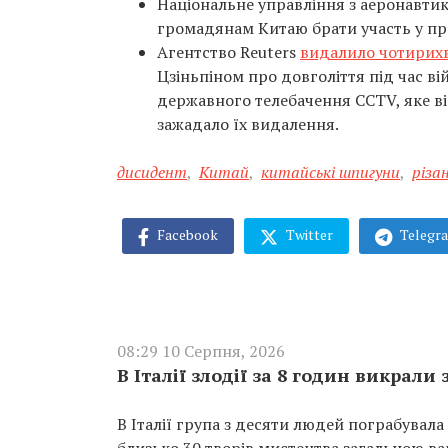
Національне управління з аеронавти
громадянам Китаю брати участь у пр
Агентство Reuters
видалило чотирих
Цзіньпіном про довголіття під час ві
державного телебачення CCTV, яке в
зажадало їх видалення.
дисидент
,
Китай
,
китайські шпигуни
,
різа
Facebook
Twitter
Telegr
08:29 10 Серпня, 2026
В Італії злодії за 8 годин викрали
В Італії група з десяти людей пограбувала
близько 30 творів мистецтва загальною вар