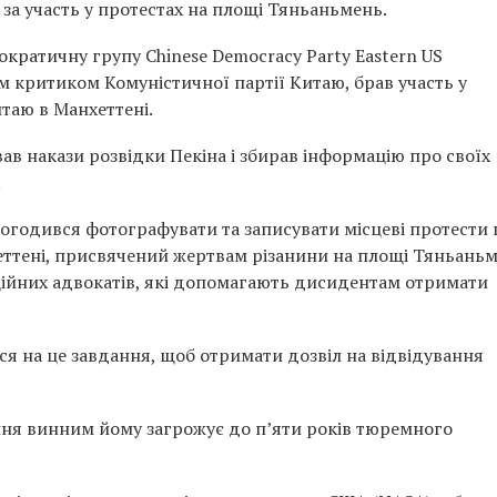
в за участь у протестах на площі Тяньаньмень.
кратичну групу Chinese Democracy Party Eastern US
им критиком Комуністичної партії Китаю, брав участь у
таю в Манхеттені.
в накази розвідки Пекіна і збирав інформацію про своїх
.
погодився фотографувати та записувати місцеві протести
еттені, присвячений жертвам різанини на площі Тяньаньм
ційних адвокатів, які допомагають дисидентам отримати
я на це завдання, щоб отримати дозвіл на відвідування
нання винним йому загрожує до п’яти років тюремного