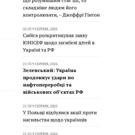
Що розумнішим стає ШІ, то
складніше людям його
контролювати, – Джеффрі Гінтон
22:03 9 СЕРПНЯ, 2026
Сибіга розкритикував заяву
ЮНІСЕФ щодо загибелі дітей в
Україні та РФ
21:53 9 СЕРПНЯ, 2026
Зеленський: Україна
продовжує удари по
нафтопереробці та
військових об’єктах РФ
21:39 9 СЕРПНЯ, 2026
У Польщі відбулися акції проти
насильства щодо українців
21:23 9 СЕРПНЯ, 2026