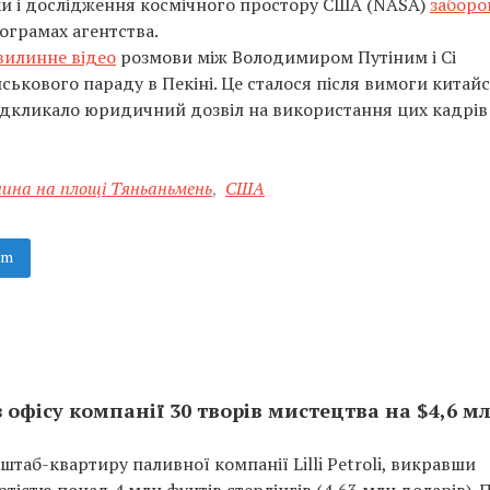
ки і дослідження космічного простору США (NASA)
заборо
ограмах агентства.
вилинне відео
розмови між Володимиром Путіним і Сі
йськового параду в Пекіні. Це сталося після вимоги китай
ідкликало юридичний дозвіл на використання цих кадрів
нина на площі Тяньаньмень
,
США
am
 з офісу компанії 30 творів мистецтва на $4,6 м
 штаб-квартиру паливної компанії Lilli Petroli, викравши
тістю понад 4 млн фунтів стерлінгів (4,63 млн доларів). 