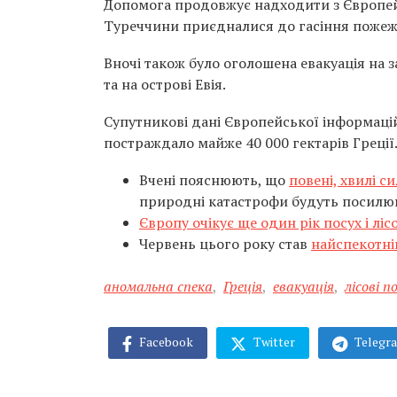
Допомога продовжує надходити з Європейсь
Туреччини приєдналися до гасіння пожеж 
Вночі також було оголошена евакуація на 
та на острові Евія.
Супутникові дані Європейської інформацій
постраждало майже 40 000 гектарів Греції
Вчені пояснюють, що
повені, хвилі с
природні катастрофи будуть посилюв
Європу очікує ще один рік посух і лі
Червень цього року став
найспекотні
аномальна спека
,
Греція
,
евакуація
,
лісові 
Facebook
Twitter
Telegr