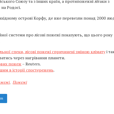
кого Союзу та з інших країн, а протипожежні літаки з
на Родосі.
західному острові Корфу, де вже перевезли понад 2000 лю
ної системи про лісові пожежі показують, що цього року
.
ильної спеки, лісові пожежі спричинені зміною клімату
і та
атись через нагрівання планети.
сових пожеж
– Reuters.
шим в історії спостережень
.
пожежі
,
Пожежі
am