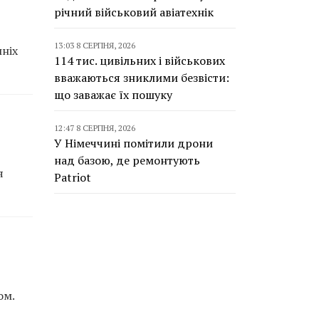
річний військовий авіатехнік
13:03 8 СЕРПНЯ, 2026
шніх
114 тис. цивільних і військових
вважаються зниклими безвісти:
що заважає їх пошуку
12:47 8 СЕРПНЯ, 2026
У Німеччині помітили дрони
над базою, де ремонтують
я
Patriot
ом.