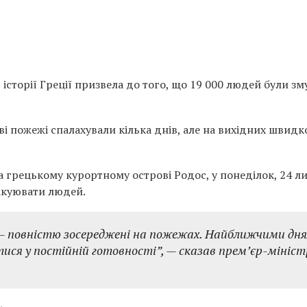
 історії Греції призвела до того, що 19 000 людей були зм
ві пожежі спалахували кілька днів, але на вихідних швидк
а грецькому курортному острові Родос, у понеділок, 24 л
акуювати людей.
 — повністю зосереджені на пожежах. Найближчими дн
ся у постійній готовності”, — сказав прем’єр-мініст