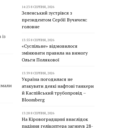
14:23 8 СЕРПНЯ, 2026
Зеленський зустрівся з
президентом Сербії Вучичем:
головне
 із
13:55 8 СЕРПНЯ, 2026
«Суспільне» відмовилося
змінювати правила на вимогу
Ольги Полякової
13:39 8 СЕРПНЯ, 2026
Україна погодилася не
имали
атакувати деякі нафтові танкери
й Каспійський трубопровід –
Bloomberg
13:28 8 СЕРПНЯ, 2026
На Кіровоградщині внаслідок
падіння гелікоптера загинув 28-