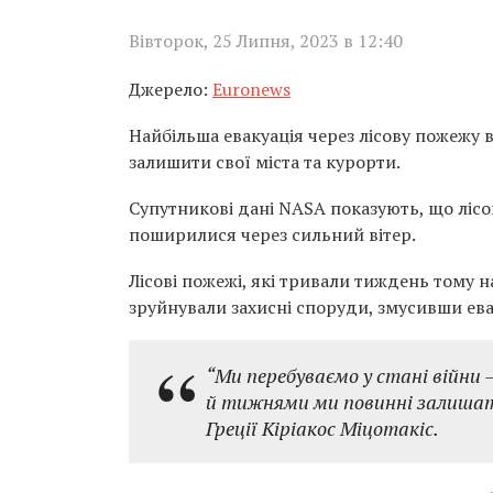
Вівторок, 25 Липня, 2023 в 12:40
Джерело:
Euronews
Найбільша евакуація через лісову пожежу в
залишити свої міста та курорти.
Супутникові дані NASA показують, що лісо
поширилися через сильний вітер.
Лісові пожежі, які тривали тиждень тому н
зруйнували захисні споруди, змусивши ев
“Ми перебуваємо у стані війни
й тижнями ми повинні залишати
Греції Кіріакос Міцотакіс.