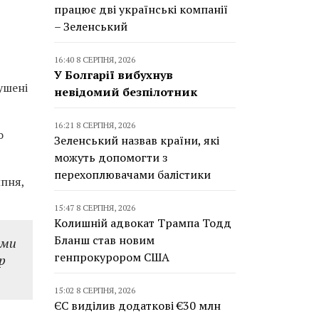
працює дві українські компанії
– Зеленський
16:40 8 СЕРПНЯ, 2026
У Болгарії вибухнув
ушені
невідомий безпілотник
16:21 8 СЕРПНЯ, 2026
о
Зеленський назвав країни, які
можуть допомогти з
перехоплювачами балістики
ипня,
15:47 8 СЕРПНЯ, 2026
Колишній адвокат Трампа Тодд
Бланш став новим
ями
генпрокурором США
р
15:02 8 СЕРПНЯ, 2026
ЄС виділив додаткові €30 млн