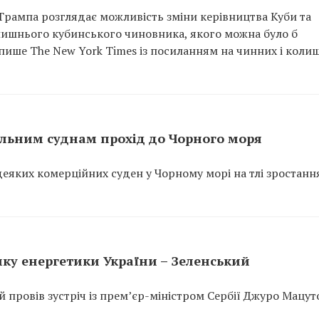
рампа розглядає можливість зміни керівництва Куби та
лишнього кубинського чиновника, якого можна було б
 пише The New York Times із посиланням на чинних і коли
льним суднам прохід до Чорного моря
еяких комерційних суден у Чорному морі на тлі зростанн
мку енергетики України – Зеленський
провів зустріч із прем’єр-міністром Сербії Джуро Мацут