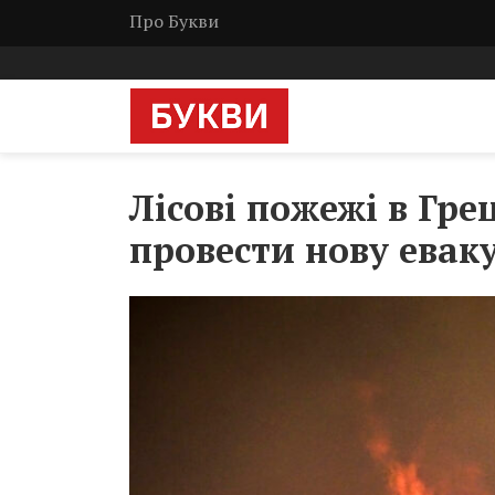
Про Букви
Лісові пожежі в Гре
провести нову евак