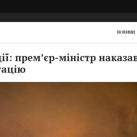
НОВИНИ
ції: прем’єр-міністр наказа
уацію