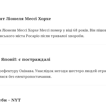
ент Ліонеля Мессі Хорхе
Ліонеля Мессі Хорхе Мессі помер у віці 68 років. Він пішов
нського міста Росаріо після тривалої хвороби.
Японії: є постраждалі
рефектуру Окінава. Унаслідок негоди шестеро людей отр
лися без електропостачання.
уби – NYT