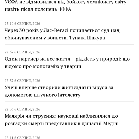
УЄФА не відмовилася від бойкоту чемпіонату світу
навіть після пояснень ФІФА
23:10 6 СЕРПНЯ, 2026
Через 30 років у Лас-Вегасі починається суд над
обвинуваченим у вбивстві Тупака Шакура
22:57 6 СЕРПНЯ, 2026
Один партнер на все життя – рідкість у природі: що
відомо про моногамію у тварин
22:37 6 СЕРПНЯ, 2026
Учені вперше створили життєздатні віруси за
допомогою штучного інтелекту
22:36 6 СЕРПНЯ, 2026
Малярія чи отруєння: науковці наблизилися до
розгадки смерті представників династії Медічі
22:11 6 СЕРПНЯ, 2026