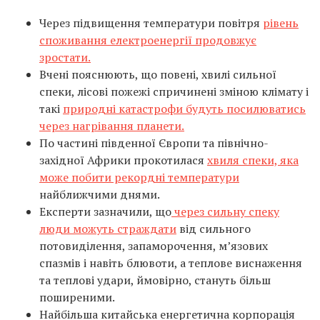
Через підвищення температури повітря
рівень
споживання електроенергії продовжує
зростати.
Вчені пояснюють, що повені, хвилі сильної
спеки, лісові пожежі спричинені зміною клімату і
такі
природні катастрофи будуть посилюватись
через нагрівання планети.
По частині південної Європи та північно-
західної Африки прокотилася
хвиля спеки, яка
може побити рекордні температури
найближчими днями.
Експерти зазначили, що
через сильну спеку
люди можуть страждати
від сильного
потовиділення, запаморочення, м’язових
спазмів і навіть блювоти, а теплове виснаження
та теплові удари, ймовірно, стануть більш
поширеними.
Найбільша китайська енергетична корпорація