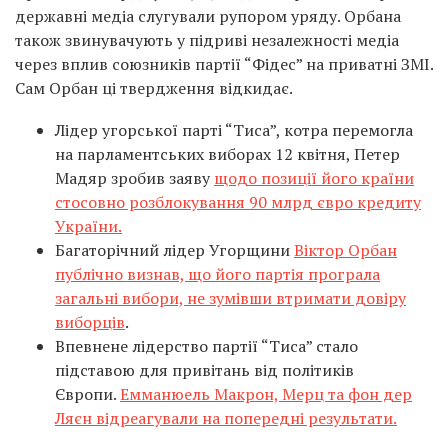
державні медіа слугували рупором уряду. Орбана
також звинувачують у підриві незалежності медіа
через вплив союзників партії “Фідес” на приватні ЗМІ.
Сам Орбан ці твердження відкидає.
Лідер угорської парті “Тиса”, котра перемогла
на парламентських виборах 12 квітня, Петер
Мадяр зробив заяву
щодо позиції його країни
стосовно розблокування 90 млрд євро кредиту
України.
Багаторічний лідер Угорщини
Віктор Орбан
публічно визнав, що його партія програла
загальні вибори, не зумівши втримати довіру
виборців
.
Впевнене лідерство партії “Тиса” стало
підставою для привітань від політиків
Європи.
Емманюель Макрон, Мерц та фон дер
Ляєн відреагували на попередні результати.