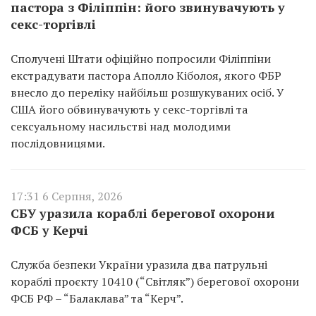
пастора з Філіппін: його звинувачують у
секс-торгівлі
Сполучені Штати офіційно попросили Філіппіни
екстрадувати пастора Аполло Кіболоя, якого ФБР
внесло до переліку найбільш розшукуваних осіб. У
США його обвинувачують у секс-торгівлі та
сексуальному насильстві над молодими
послідовницями.
17:31 6 Серпня, 2026
СБУ уразила кораблі берегової охорони
ФСБ у Керчі
Служба безпеки України уразила два патрульні
кораблі проєкту 10410 (“Світляк”) берегової охорони
ФСБ РФ – “Балаклава” та “Керч”.