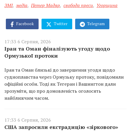
ЗМІ
,
медіа
,
Петер Мадяр
,
свобода преси
,
Угорщина
Facebook
Twitter
Telegram
17:33 6 Серпня, 2026
Іран та Оман фіналізують угоду щодо
Ормузької протоки
Іран та Оман близькі до завершення угоди щодо
судноплавства через Ормузьку протоку, повідомили
офіційні особи. Тоді як Тегеран і Вашингтон дали
зрозуміти, що про домовленість оголосять
найближчим часом.
17:33 6 Серпня, 2026
США запросили екстрадицію «зіркового»